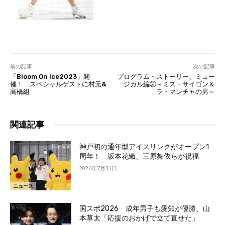
前の記事
次の記事
「Bloom On Ice2023」開
プログラム・ストーリー、ミュー
催！ スペシャルゲストに村元&
ジカル編②～ミス・サイゴン＆
高橋組
ラ・マンチャの男～
関連記事
神戸初の通年型アイスリンクがオープン1
周年！ 坂本花織、三原舞依らが祝福
2026年7月31日
ニュース
国スポ2026 成年男子も愛知が優勝、山
本草太「応援のおかげで立て直せた」