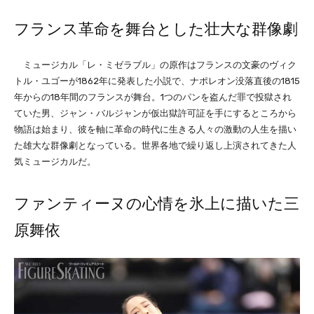
フランス革命を舞台とした壮大な群像劇
ミュージカル「レ・ミゼラブル」の原作はフランスの文豪のヴィク
トル・ユゴーが1862年に発表した小説で、ナポレオン没落直後の1815
年からの18年間のフランスが舞台。1つのパンを盗んだ罪で投獄され
ていた男、ジャン・バルジャンが仮出獄許可証を手にするところから
物語は始まり、彼を軸に革命の時代に生きる人々の激動の人生を描い
た雄大な群像劇となっている。世界各地で繰り返し上演されてきた人
気ミュージカルだ。
ファンティーヌの心情を氷上に描いた三
原舞依