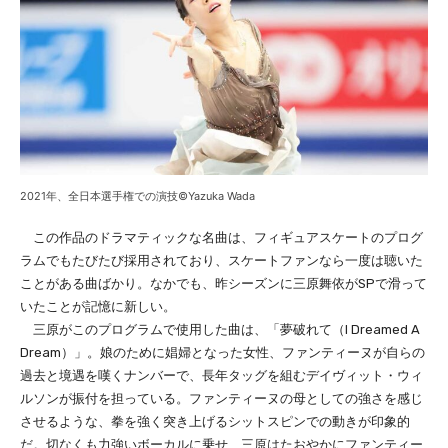
2021年、全日本選手権での演技©Yazuka Wada
この作品のドラマティックな名曲は、フィギュアスケートのプログ
ラムでもたびたび採用されており、スケートファンなら一度は聴いた
ことがある曲ばかり。なかでも、昨シーズンに三原舞依がSPで滑って
いたことが記憶に新しい。
三原がこのプログラムで使用した曲は、「夢破れて（I Dreamed A
Dream）」。娘のために娼婦となった女性、ファンティーヌが自らの
過去と境遇を嘆くナンバーで、長年タッグを組むデイヴィット・ウィ
ルソンが振付を担っている。ファンティーヌの母としての強さを感じ
させるような、拳を強く突き上げるシットスピンでの動きが印象的
だ。切なくも力強いボーカルに乗せ、三原はたおやかにファンティー