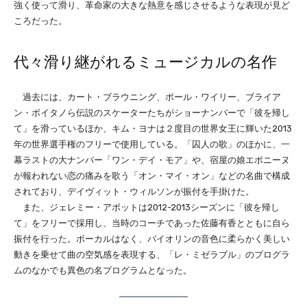
強く使って滑り、革命家の大きな熱意を感じさせるような表現が見ど
ころだった。
代々滑り継がれるミュージカルの名作
過去には、カート・ブラウニング、ポール・ワイリー、ブライア
ン・ボイタノら伝説のスケーターたちがショーナンバーで「彼を帰し
て」を滑っているほか、キム・ヨナは２度目の世界女王に輝いた2013
年の世界選手権のフリーで使用している。「囚人の歌」のほかに、一
幕ラストの大ナンバー「ワン・デイ・モア」や、宿屋の娘エポニーヌ
が報われない恋の痛みを歌う「オン・マイ・オン」などの名曲で構成
されており、デイヴィット・ウィルソンが振付を手掛けた。
また、ジェレミー・アボットは2012-2013シーズンに「彼を帰し
て」をフリーで採用し、当時のコーチであった佐藤有香とともに自ら
振付を行った。ボーカルはなく、バイオリンの音色に柔らかく美しい
動きを乗せて曲の空気感を表現する、「レ・ミゼラブル」のプログラ
ムのなかでも異色の名プログラムとなった。