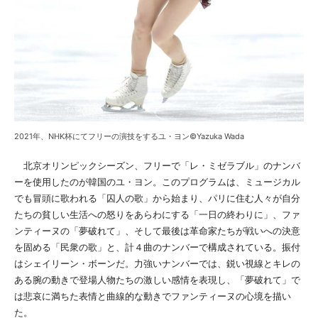
2021年、NHK杯にてフリーの演技をするユ・ヨン©Yazuka Wada
北京オリンピックシーズン、フリーで「レ・ミゼラブル」のナンバ
ーを使用したのが韓国のユ・ヨン。このプログラムは、ミュージカル
でも冒頭に歌われる「囚人の歌」から始まり、パリに住む人々が自分
たちの貧しい生活への怒りをあらわにする「一日の終わりに」、ファ
ンティーヌの「夢破れて」、そして最後は革命家たちが戦いへの決意
を固める「民衆の歌」と、計４曲のナンバーで構成されている。振付
はシェイリーン・ボーンだ。力強いナンバーでは、鋭い視線とキレの
ある腕の動きで登場人物たちの激しい感情を表現し、「夢破れて」で
は悲哀に満ちた表情と曲線的な動きでファンティーヌの心境を描い
た。