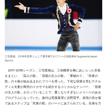
三宅星南、2018年世界ジュニア選手権でのフリーの演技©M.Sugawara/Japan
Sports
2017-2018シーズン、三宅星南は、三色帽章を胸にあしらった衣装
をまとい、「囚人の歌」「宿屋の主人の歌」「夢破れて」「民衆の
歌」の４曲が組み込まれたフリーを滑った。下劣な宿屋を営むテナル
ディエ夫妻が商売のイカサマを紹介するコミカルなナンバー、「宿屋
の主人の歌」が入っていることで、重くなりすぎないメリハリのある
プログラムになっていた。振付は荒屋真理と吉野晃平。表現の見せ場
であるステップは「民衆の歌」のパートにあてられている。全身を力