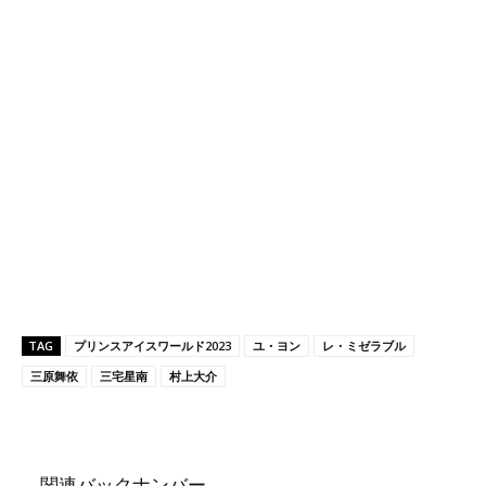
TAG
プリンスアイスワールド2023
ユ・ヨン
レ・ミゼラブル
三原舞依
三宅星南
村上大介
関連バックナンバー