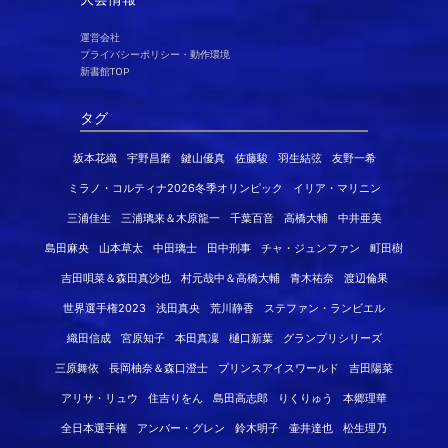
運営会社
プライバシーポリシー・動作環境
新書館TOP
タグ
坂本花織
宇野昌磨
鍵山優真
佐藤駿
羽生結弦
友野一希
ミラノ・コルティナ2026冬季オリンピック
イリア・マリニン
三浦佳生
三浦璃来＆木原龍一
千葉百音
高橋大輔
中井亜美
島田麻央
山本草太
中田璃士
田中刑事
チャ・ジュンファン
町田樹
吉田唄菜＆森田真沙也
村元哉中＆高橋大輔
青木祐奈
渡辺倫果
世界選手権2023
浅田真央
荒川静香
ステファン・ランビエル
織田信成
宮原知子
本田真凜
樋口新葉
グランプリシリーズ
三原舞依
長岡柚奈＆森口澄士
プリンスアイスワールド
吉田陽菜
アリサ・リュウ
住吉りをん
島田高志郎
りくりゅう
本郷理華
全日本選手権
アンバー・グレン
鈴木明子
壷井達也
松生理乃