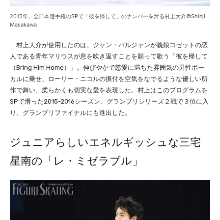
2015年、全日本選手権のSPで「彼を帰して」のナンバーを滑る村上大介©Shinji
Masakawa
村上大介が使用したのは、ジャン・バルジャンが義娘コゼットの恋
人である青年マリウスが息を吹き返すことを願って歌う「彼を帰して
（Bring Him Home）」。伸びやかで慈愛に満ちた雰囲気の男性ボー
カルに乗せ、ローリー・ニコルの振付を空気をなでるような優しい所
作で舞い、柔らかくも切実な愛を表現した。村上はこのプログラムを
SPで滑った2015-2016シーズン、グランプリシリーズ２戦で３位に入
り、グランプリファイナルにも進出した。
ジュニアらしいエネルギッシュな三宅
星南の「レ・ミゼラブル」