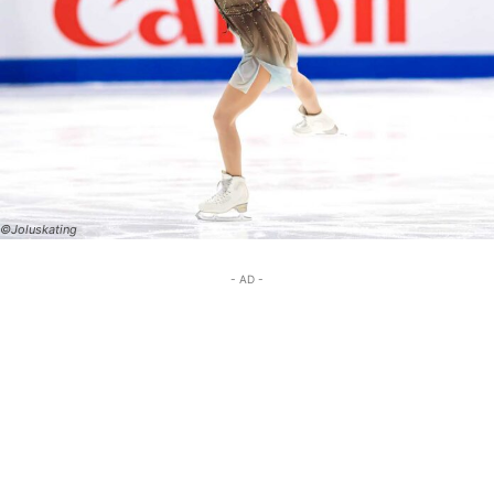
©Joluskating
- AD -