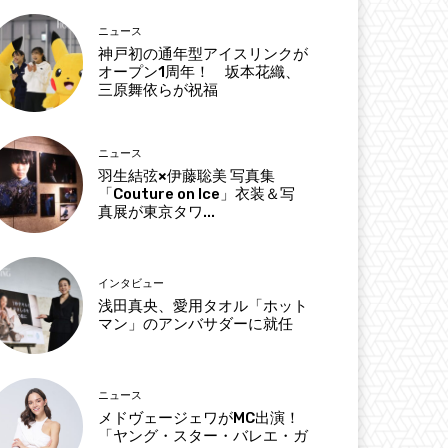
ニュース
神戸初の通年型アイスリンクが
オープン1周年！ 坂本花織、
三原舞依らが祝福
ニュース
羽生結弦×伊藤聡美 写真集
「Couture on Ice」衣装＆写
真展が東京タワ...
インタビュー
浅田真央、愛用タオル「ホット
マン」のアンバサダーに就任
ニュース
メドヴェージェワがMC出演！
「ヤング・スター・バレエ・ガ