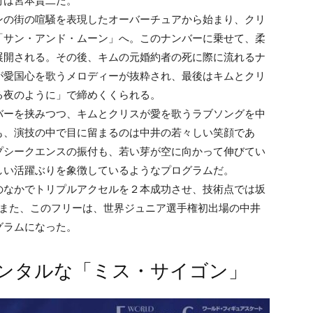
付は宮本賢二だ。
の街の喧騒を表現したオーバーチュアから始まり、クリ
「サン・アンド・ムーン」へ。このナンバーに乗せて、柔
展開される。その後、キムの元婚約者の死に際に流れるナ
が愛国心を歌うメロディーが抜粋され、最後はキムとクリ
る夜のように」で締めくくられる。
ーを挟みつつ、キムとクリスが愛を歌うラブソングを中
も、演技の中で目に留まるのは中井の若々しい笑顔であ
プシークエンスの振付も、若い芽が空に向かって伸びてい
しい活躍ぶりを象徴しているようなプログラムだ。
のなかでトリプルアクセルを２本成功させ、技術点では坂
す。また、このフリーは、世界ジュニア選手権初出場の中井
グラムになった。
ンタルな「ミス・サイゴン」