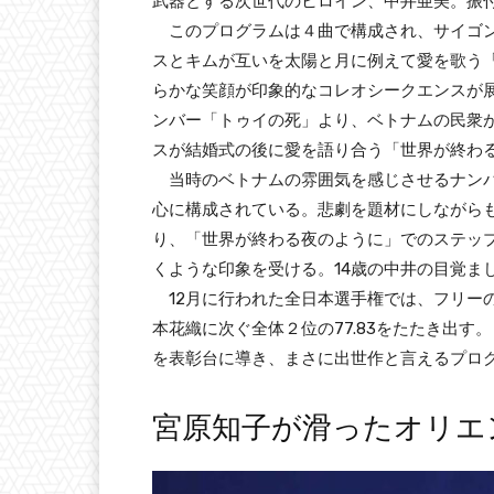
武器とする次世代のヒロイン、中井亜美。振
このプログラムは４曲で構成され、サイゴン
スとキムが互いを太陽と月に例えて愛を歌う
らかな笑顔が印象的なコレオシークエンスが
ンバー「トゥイの死」より、ベトナムの民衆
スが結婚式の後に愛を語り合う「世界が終わ
当時のベトナムの雰囲気を感じさせるナンバ
心に構成されている。悲劇を題材にしながら
り、「世界が終わる夜のように」でのステッ
くような印象を受ける。14歳の中井の目覚ま
12月に行われた全日本選手権では、フリー
本花織に次ぐ全体２位の77.83をたたき出
を表彰台に導き、まさに出世作と言えるプロ
宮原知子が滑ったオリエ