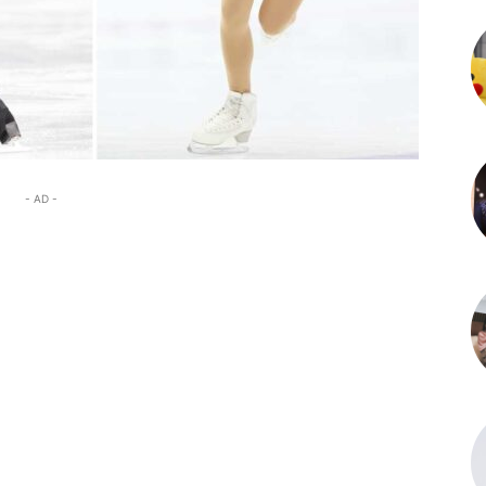
- AD -