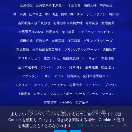
三浦佳生
三浦璃来＆木原龍一
千葉百音
高橋大輔
中井亜美
島田麻央
山本草太
中田璃士
田中刑事
チャ・ジュンファン
町田樹
吉田唄菜＆森田真沙也
村元哉中＆高橋大輔
青木祐奈
渡辺倫果
世界選手権2023
浅田真央
荒川静香
ステファン・ランビエル
織田信成
宮原知子
本田真凜
樋口新葉
グランプリシリーズ
三原舞依
長岡柚奈＆森口澄士
プリンスアイスワールド
吉田陽菜
アリサ・リュウ
住吉りをん
島田高志郎
りくりゅう
本郷理華
全日本選手権
アンバー・グレン
鈴木明子
壷井達也
松生理乃
ファンタジー・オン・アイス
無良崇人
全日本選手権2025
メダリスト
グランプリファイナル
村元哉中
ジェイソン・ブラウン
上薗恋奈
ロランス・フルニエ・ボードリー＆ギヨーム・シゼロン
三宅星南
中村俊介
岡万佑子
マディソン・チョック＆エヴァン・ベイツ
西野太翔
よりよいエクスペリエンスを提供するため、当ウェブサイトでは
Cookie を使用しています。引き続き閲覧する場合、Cookie の使用
を承諾したものとみなされます。
プライバシーポリシー