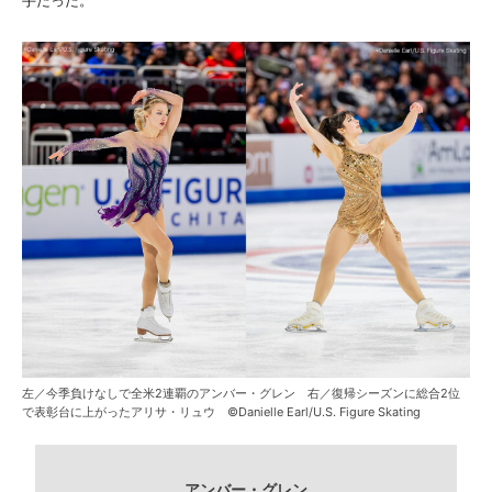
手だった。
左／今季負けなしで全米2連覇のアンバー・グレン 右／復帰シーズンに総合2位
で表彰台に上がったアリサ・リュウ ©Danielle Earl/U.S. Figure Skating
アンバー・グレン