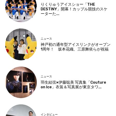
りくりゅうアイスショー「THE
DESTINY」開幕！カップル競技のスケ
ーターた...
ニュース
神戸初の通年型アイスリンクがオープン
1周年！ 坂本花織、三原舞依らが祝福
ニュース
羽生結弦×伊藤聡美 写真集「Couture
on Ice」衣装＆写真展が東京タワ...
インタビュー