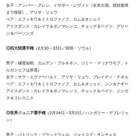
女子：アンバー・グレン、イザボー・レヴィト（全米欠場。競技復帰
まで保留）、アリサ・リュウ
ペア：エフィモワ＆ミトロファノフ、カム＆オシェイ
アイスダンス：カレイラ＆ポノマレンコ、チョック＆ベイツ、グリー
ン＆パーソンズ
◎四大陸選手権
（2月20～23日／韓国・ソウル）
男子：樋渡知樹、カムデン・プルキネン、ジミー・マ（ナウモフ、ト
ルガシェフは辞退）
女子：サラ・エヴァーハルト、アリサ・リュウ、ブレイディ・テネル
ペア：エフィモワ＆ミトロファノフ、カム＆オシェイ、シン＆ナギー
アイスダンス：カレイラ＆ポノマレンコ、チョック＆ベイツ、ジンガ
ス＆コレスニク
◎世界ジュニア選手権
（2月24日～3月2日／ハンガリー・デブレツェ
ン）
男子：パトリック・ブラックウェル、ジェイコブ・サンチェス