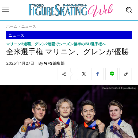
ホーム
ニュース
ニュース
マリニン3連覇、グレン2連覇でシーズン後半のISU選手権へ
全米選手権 マリニン、グレンが優勝
By
WFS編集部
2025年1月27日