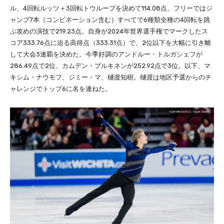
ル、4回転ルッツ＋3回転トウループを決めて114.08点、フリーではジ
ャンプ7本（コンビネーション含む）すべてで6種類全種の4回転を跳
ぶ攻めの演技で219.23点。自身が2024年世界選手権でマークしたス
コア333.76点に迫る高得点（333.31点）で、2位以下を大幅に引き離
して大会3連覇を決めた。今季好調のアンドルー・トルガシェフが
286.49点で2位、カムデン・プルキネンが252.92点で3位。以下、マ
キシム・ナウモフ、ジミー・マ、樋渡知樹。樋渡は地区予選からのチ
ャレンジでトップ6に名を連ねた。