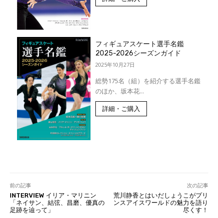
フィギュアスケート選手名鑑
2025-2026シーズンガイド
2025年10月27日
総勢175名（組）を紹介する選手名鑑
のほか、坂本花...
詳細・ご購入
前の記事
次の記事
INTERVIEW イリア・マリニン
荒川静香とはいだしょうこがプリ
「ネイサン、結弦、昌磨、優真の
ンスアイスワールドの魅力を語り
足跡を辿って」
尽くす！