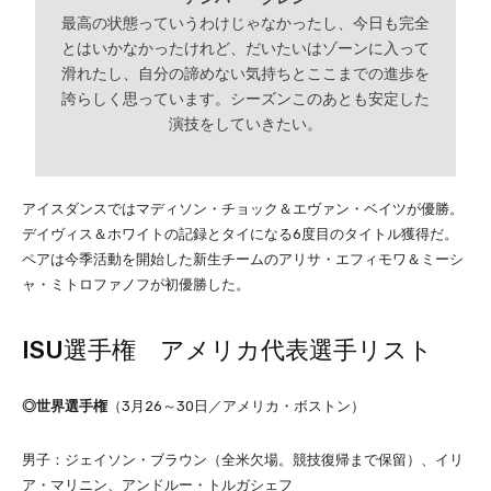
最高の状態っていうわけじゃなかったし、今日も完全
とはいかなかったけれど、だいたいはゾーンに入って
滑れたし、自分の諦めない気持ちとここまでの進歩を
誇らしく思っています。シーズンこのあとも安定した
演技をしていきたい。
アイスダンスではマディソン・チョック＆エヴァン・ベイツが優勝。
デイヴィス＆ホワイトの記録とタイになる6度目のタイトル獲得だ。
ペアは今季活動を開始した新生チームのアリサ・エフィモワ＆ミーシ
ャ・ミトロファノフが初優勝した。
ISU選手権 アメリカ代表選手リスト
◎世界選手権
（3月26～30日／アメリカ・ボストン）
男子：ジェイソン・ブラウン（全米欠場。競技復帰まで保留）、イリ
ア・マリニン、アンドルー・トルガシェフ