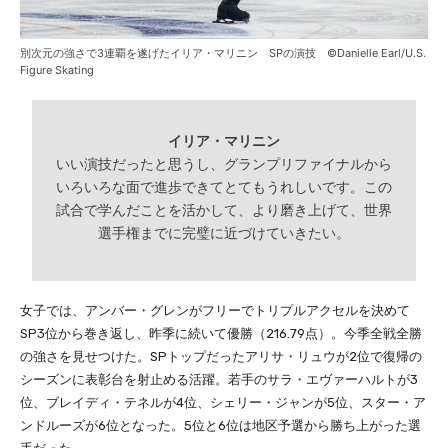
別次元の強さで3連覇を遂げたイリア・マリニン SPの演技 ©Danielle Earl/U.S.
Figure Skating
イリア・マリニン
いい演技だったと思うし、グランプリファイナルから
いろいろな面で進歩できてとてもうれしいです。この
試合で学んだことを活かして、より磨き上げて、世界
選手権までに完璧に近づけていきたい。
女子では、アンバー・グレンがフリーでトリプルアクセルを決めて
SP3位から巻き返し、昨季に続いて優勝（216.79点）。今季全戦全勝
の強さを見せつけた。SPトップだったアリサ・リュウが2位で復帰の
シーズンに表彰台を射止める活躍。若手のサラ・エヴァーハルトが3
位、ブレイディ・テネルが4位、シェリー・ジャンが5位、スター・ア
ンドルーズが6位となった。5位と6位は地区予選から勝ち上がった選