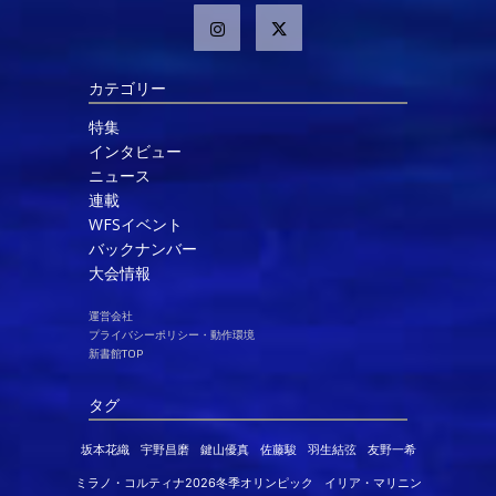
カテゴリー
特集
インタビュー
ニュース
連載
WFSイベント
バックナンバー
大会情報
運営会社
プライバシーポリシー・動作環境
新書館TOP
タグ
坂本花織
宇野昌磨
鍵山優真
佐藤駿
羽生結弦
友野一希
ミラノ・コルティナ2026冬季オリンピック
イリア・マリニン