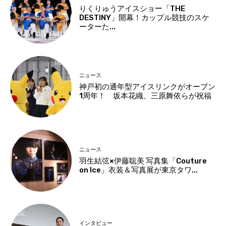
りくりゅうアイスショー「THE
DESTINY」開幕！カップル競技のスケ
ーターた...
ニュース
神戸初の通年型アイスリンクがオープン
1周年！ 坂本花織、三原舞依らが祝福
ニュース
羽生結弦×伊藤聡美 写真集「Couture
on Ice」衣装＆写真展が東京タワ...
インタビュー