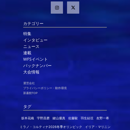
カテゴリー
特集
インタビュー
ニュース
連載
WFSイベント
バックナンバー
大会情報
運営会社
プライバシーポリシー・動作環境
新書館TOP
タグ
坂本花織
宇野昌磨
鍵山優真
佐藤駿
羽生結弦
友野一希
ミラノ・コルティナ2026冬季オリンピック
イリア・マリニン