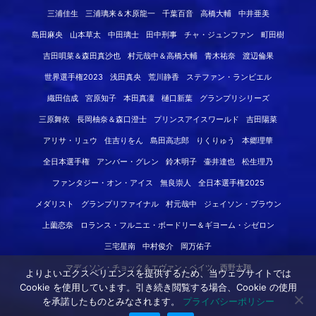
三浦佳生
三浦璃来＆木原龍一
千葉百音
高橋大輔
中井亜美
島田麻央
山本草太
中田璃士
田中刑事
チャ・ジュンファン
町田樹
吉田唄菜＆森田真沙也
村元哉中＆高橋大輔
青木祐奈
渡辺倫果
世界選手権2023
浅田真央
荒川静香
ステファン・ランビエル
織田信成
宮原知子
本田真凜
樋口新葉
グランプリシリーズ
三原舞依
長岡柚奈＆森口澄士
プリンスアイスワールド
吉田陽菜
アリサ・リュウ
住吉りをん
島田高志郎
りくりゅう
本郷理華
全日本選手権
アンバー・グレン
鈴木明子
壷井達也
松生理乃
ファンタジー・オン・アイス
無良崇人
全日本選手権2025
メダリスト
グランプリファイナル
村元哉中
ジェイソン・ブラウン
上薗恋奈
ロランス・フルニエ・ボードリー＆ギヨーム・シゼロン
三宅星南
中村俊介
岡万佑子
マディソン・チョック＆エヴァン・ベイツ
西野太翔
よりよいエクスペリエンスを提供するため、当ウェブサイトでは
Cookie を使用しています。引き続き閲覧する場合、Cookie の使用
を承諾したものとみなされます。
プライバシーポリシー