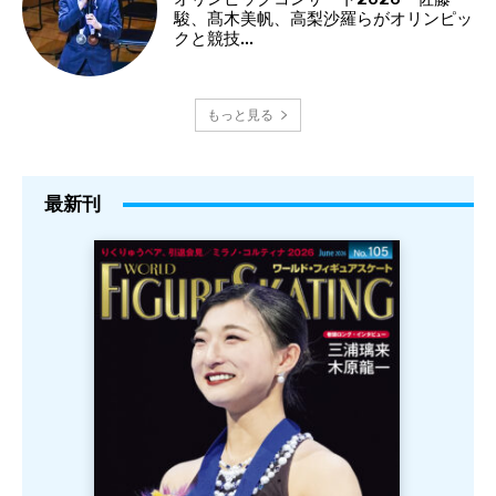
駿、髙木美帆、高梨沙羅らがオリンピッ
クと競技...
もっと見る
最新刊