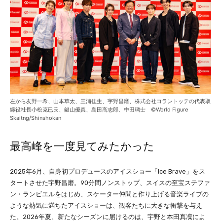
左から友野一希、山本草太、三浦佳生、宇野昌磨、株式会社コラントッテの代表取
締役社長小松克已氏、鍵山優真、島田高志郎、中田璃士 ©World Figure
Skaitng/Shinshokan
最高峰を一度見てみたかった
2025年6月、自身初プロデュースのアイスショー「Ice Brave」をス
タートさせた宇野昌磨。90分間ノンストップ、スイスの至宝ステファ
ン・ランビエルをはじめ、スケーター仲間と作り上げる音楽ライブの
ような熱気に満ちたアイスショーは、観客たちに大きな衝撃を与え
た。2026年夏、新たなシーズンに届けるのは、宇野と本田真凜によ