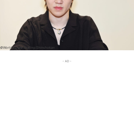
©World Figure Skating/Shinshokan
- AD -