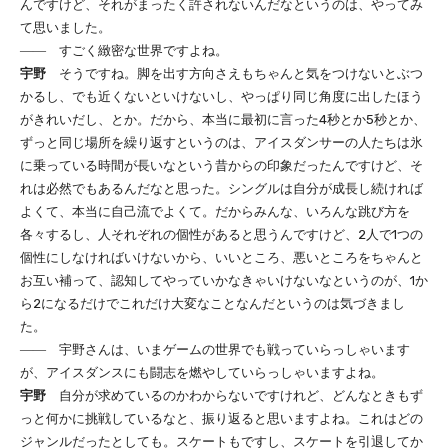
んですけど、それがまったく許されないんだなというのは、やってみ
て思いました。
―― すごく緻密な世界ですよね。
宇野
そうですね。脚を出す方向さえもちゃんと気をつけないとぶつ
かるし、でも近くないといけないし、やっぱり同じ角度に出したほう
がきれいだし、とか。だから、本当に最初に言った4秒とか5秒とか、
ずっと同じ場所を繰り返すというのは、アイスダンサーの人たちは氷
に乗っている時間が長いなという昔からの印象だったんですけど、そ
れは必然でもあるんだなと思った。シングルは自分が成長し続ければ
よくて、本当に自己流でよくて。だからみんな、いろんな跳び方を
各々するし、人それぞれの個性があると思うんですけど、2人で1つの
個性にしなければいけないから、いいところ、悪いところをちゃんと
お互い補って、認知してやっていかなきゃいけないなというのが、1か
ら2になるだけでこれだけ大変なことなんだというのは気づきまし
た。
―― 宇野さんは、いまゲームの世界でも戦っていらっしゃいます
が、アイスダンスにも闘志を燃やしていらっしゃいますよね。
宇野
自分が求めているのかわからないですけれど、どんなときもず
っと何かに挑戦しているなと、振り返ると思いますよね。これはどの
ジャンルだったとしても。スケートもですし、スケートを引退してか