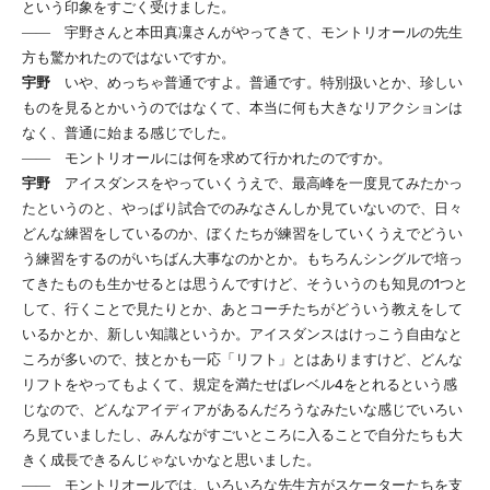
という印象をすごく受けました。
―― 宇野さんと本田真凜さんがやってきて、モントリオールの先生
方も驚かれたのではないですか。
宇野
いや、めっちゃ普通ですよ。普通です。特別扱いとか、珍しい
ものを見るとかいうのではなくて、本当に何も大きなリアクションは
なく、普通に始まる感じでした。
―― モントリオールには何を求めて行かれたのですか。
宇野
アイスダンスをやっていくうえで、最高峰を一度見てみたかっ
たというのと、やっぱり試合でのみなさんしか見ていないので、日々
どんな練習をしているのか、ぼくたちが練習をしていくうえでどうい
う練習をするのがいちばん大事なのかとか。もちろんシングルで培っ
てきたものも生かせるとは思うんですけど、そういうのも知見の1つと
して、行くことで見たりとか、あとコーチたちがどういう教えをして
いるかとか、新しい知識というか。アイスダンスはけっこう自由なと
ころが多いので、技とかも一応「リフト」とはありますけど、どんな
リフトをやってもよくて、規定を満たせばレベル4をとれるという感
じなので、どんなアイディアがあるんだろうなみたいな感じでいろい
ろ見ていましたし、みんながすごいところに入ることで自分たちも大
きく成長できるんじゃないかなと思いました。
―― モントリオールでは、いろいろな先生方がスケーターたちを支