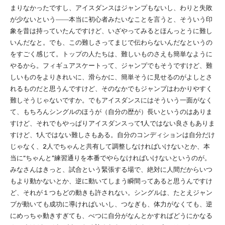
まりなかったですし、アイスダンスはジャンプもないし、わりと失敗
が少ないという――本当に初心者みたいなことを言うと、そういう印
象を昔は持っていたんですけど、いざやってみるとほんっとうに難し
いんだなと。でも、この難しさってまじで伝わらないんだなというの
をすごく感じて。トップの人たちは、難しいものさえも簡単なように
やるから。フィギュアスケートって、ジャンプでもそうですけど、難
しいものをよりきれいに、滑らかに、簡単そうに見せるのがよしとさ
れるものだと思うんですけど、そのなかでもジャンプはわかりやすく
難しそうじゃないですか。でもアイスダンスにはそういう一面がなく
て、もちろんシングルのほうが（自分の歴が）長いというのはありま
すけど、それでもやっぱりアイスダンスって1人ではない良さもありま
すけど、1人ではない難しさもある。自分のコンディションは自分だけ
じゃなく、2人でちゃんと共有して調整しなければいけないとか、本
当に“ちゃんと”練習通りを本番でやらなければいけないというのが。
みなさんはきっと、試合という緊張する場で、絶対に人間だからいつ
もより動かないとか、逆に動いてしまう瞬間ってあると思うんですけ
ど、それが１つもどの動きも許されない。シングルは、たとえジャン
プが動いても成功に導ければいいし、つなぎも、体力がなくても、逆
にめっちゃ動きすぎても、べつに自分がなんとかすればどうにかなる