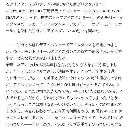
るアイスダンスプログラムを軸においた新プロダクション、
Colantotte Presents 宇野昌磨アイスショー「Ice Brave-A TURNING
SEASON-」。今春、世界のトップアイスダンサーがしのぎを削るアイ
スダンスのメッカ、「アイスダンス・アカデミー・オブ・モントリオ
ール」を訪れた宇野に、アイスダンスへの思いを聞いた。
―― 宇野さんは昨年アイスショーでアイスダンスを披露されまし
た。今年、モントリオールのアイスダンスの殿堂で練習されたそうで
すが、どんな気づきがありましたか。
宇野
本当に1分1分の積み重ねなんだなというのをすごく感じまし
た。たとえばシングルで新しい演目を作るときって、全体を（通し
て）作って、少なくても前半と後半に分けてやるのが主流なんですけ
ど、アイスダンスって、もう4秒とかを毎日ずっとやるんですね。と
いうのが、どれだけ慣れた人たちでも、やっぱり1人ではないから、2
人でやるものだから、どれだけ巧くてもぶつかってしまったりとか、
もうちょっとここは離さなきゃいけないとか、そういうのが生まれて
くるから、本当に数秒をずっと何回も何回もやる。何回もやってもや
っぱりズレが出るから、ここをこうしようってなって、それで1日が終
わっている――というのを、どんなトップ選手でもやっているんだな