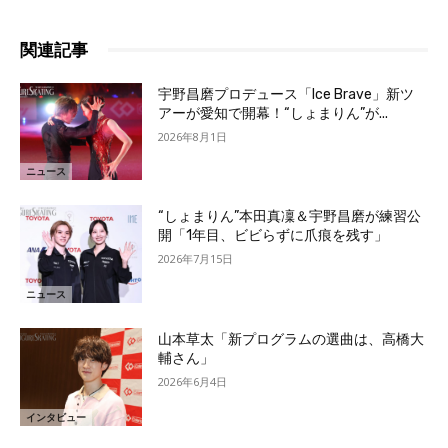
関連記事
宇野昌磨プロデュース「Ice Brave」新ツ
アーが愛知で開幕！“しょまりん”が...
2026年8月1日
ニュース
“しょまりん”本田真凜＆宇野昌磨が練習公
開「1年目、ビビらずに爪痕を残す」
2026年7月15日
ニュース
山本草太「新プログラムの選曲は、高橋大
輔さん」
2026年6月4日
インタビュー