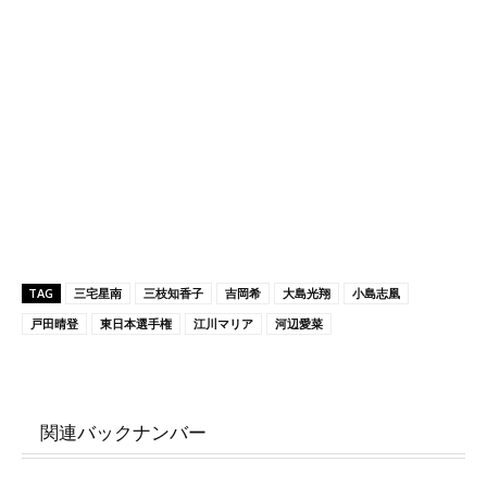
TAG
三宅星南
三枝知香子
吉岡希
大島光翔
小島志凰
戸田晴登
東日本選手権
江川マリア
河辺愛菜
関連バックナンバー