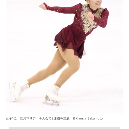
女子1位 江川マリア 今大会で2連覇を達成 ©Kiyoshi Sakamoto