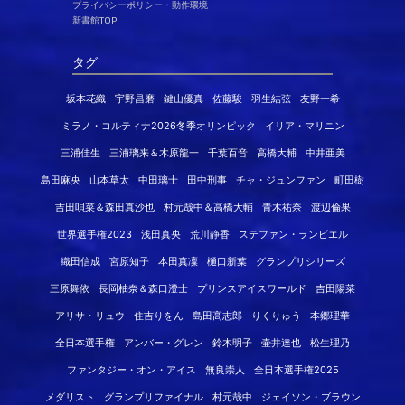
プライバシーポリシー・動作環境
新書館TOP
タグ
坂本花織
宇野昌磨
鍵山優真
佐藤駿
羽生結弦
友野一希
ミラノ・コルティナ2026冬季オリンピック
イリア・マリニン
三浦佳生
三浦璃来＆木原龍一
千葉百音
高橋大輔
中井亜美
島田麻央
山本草太
中田璃士
田中刑事
チャ・ジュンファン
町田樹
吉田唄菜＆森田真沙也
村元哉中＆高橋大輔
青木祐奈
渡辺倫果
世界選手権2023
浅田真央
荒川静香
ステファン・ランビエル
織田信成
宮原知子
本田真凜
樋口新葉
グランプリシリーズ
三原舞依
長岡柚奈＆森口澄士
プリンスアイスワールド
吉田陽菜
アリサ・リュウ
住吉りをん
島田高志郎
りくりゅう
本郷理華
全日本選手権
アンバー・グレン
鈴木明子
壷井達也
松生理乃
ファンタジー・オン・アイス
無良崇人
全日本選手権2025
メダリスト
グランプリファイナル
村元哉中
ジェイソン・ブラウン