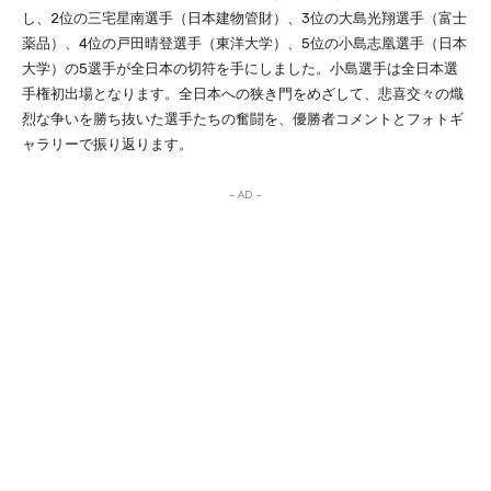
し、2位の三宅星南選手（日本建物管財）、3位の大島光翔選手（富士
薬品）、4位の戸田晴登選手（東洋大学）、5位の小島志凰選手（日本
大学）の5選手が全日本の切符を手にしました。小島選手は全日本選
手権初出場となります。全日本への狭き門をめざして、悲喜交々の熾
烈な争いを勝ち抜いた選手たちの奮闘を、優勝者コメントとフォトギ
ャラリーで振り返ります。
– AD –