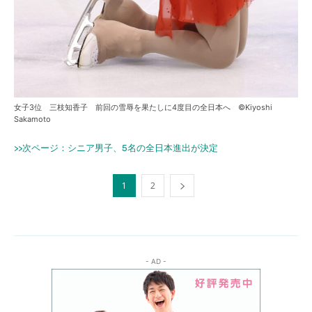
女子3位 三枝知香子 前回の雪辱を果たしに4度目の全日本へ ©Kiyoshi
Sakamoto
>>次ページ：シニア男子、5名の全日本進出が決定
1
2
- AD -