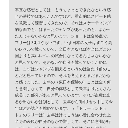
率直な感想としては、もうちょっとできたなという感
じの演技ではあったんですけど、重点的にスピード感
を意識して練習してきたので、それはスケーティング
的な面でも、はまったジャンプがあったのも、よかっ
たんじゃないかなと思います。ショートは合格点で、
フリーは70点ぐらいです。いま日本の女子はすごく高
いレベルで戦っていて、全日本となれば本当にどこの
国よりも高いレベルの試合になってるんじゃないかな
と思っていて。そのなかで自分も戦っていくために
は、まずはジャンプを揃えるというのは当たり前のこ
とだと思っているので、それを考えるとまだまだかな
と感じました。去年の（東日本優勝の）ことは全く何
も意識しなくて、自分の体感として去年よりたくさん
成長した部分があると思っています。それが点数に出
るか出ないかは別として、去年から1回リセットして今
年はどの試合も挑めています。（「トゥーランドッ
ト」のフリーは）去年はけっこう強い音に合わせた上
半身の表現が自分のなかで難しくて、そこに意識が行