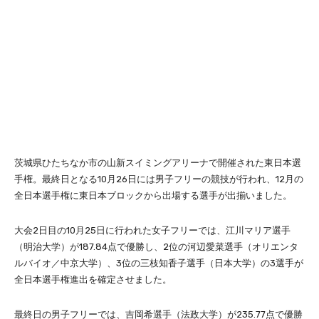
茨城県ひたちなか市の山新スイミングアリーナで開催された東日本選
手権。最終日となる10月26日には男子フリーの競技が行われ、12月の
全日本選手権に東日本ブロックから出場する選手が出揃いました。
大会2日目の10月25日に行われた女子フリーでは、江川マリア選手
（明治大学）が187.84点で優勝し、2位の河辺愛菜選手（オリエンタ
ルバイオ／中京大学）、3位の三枝知香子選手（日本大学）の3選手が
全日本選手権進出を確定させました。
最終日の男子フリーでは、吉岡希選手（法政大学）が235.77点で優勝