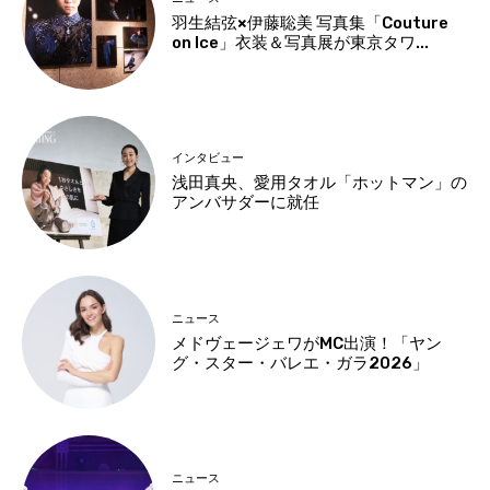
羽生結弦×伊藤聡美 写真集「Couture
on Ice」衣装＆写真展が東京タワ...
インタビュー
浅田真央、愛用タオル「ホットマン」の
アンバサダーに就任
ニュース
メドヴェージェワがMC出演！「ヤン
グ・スター・バレエ・ガラ2026」
ニュース