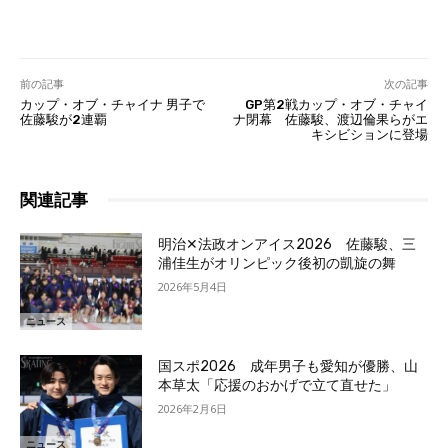
前の記事
次の記事
カップ・オブ・チャイナ 男子で
GP第2戦カップ・オブ・チャイ
佐藤駿が2連覇
ナ閉幕 佐藤駿、渡辺倫果らがエ
キシビションに登場
関連記事
明治✕法政オンアイス2026 佐藤駿、三
浦佳生がオリンピック後初の凱旋の舞
2026年5月4日
ニュース
国スポ2026 成年男子も愛知が優勝、山
本草太「応援のおかげで立て直せた」
2026年2月6日
ニュース