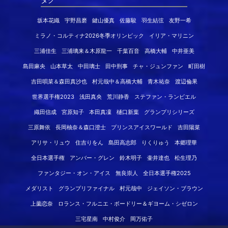
坂本花織
宇野昌磨
鍵山優真
佐藤駿
羽生結弦
友野一希
ミラノ・コルティナ2026冬季オリンピック
イリア・マリニン
三浦佳生
三浦璃来＆木原龍一
千葉百音
高橋大輔
中井亜美
島田麻央
山本草太
中田璃士
田中刑事
チャ・ジュンファン
町田樹
吉田唄菜＆森田真沙也
村元哉中＆高橋大輔
青木祐奈
渡辺倫果
世界選手権2023
浅田真央
荒川静香
ステファン・ランビエル
織田信成
宮原知子
本田真凜
樋口新葉
グランプリシリーズ
三原舞依
長岡柚奈＆森口澄士
プリンスアイスワールド
吉田陽菜
アリサ・リュウ
住吉りをん
島田高志郎
りくりゅう
本郷理華
全日本選手権
アンバー・グレン
鈴木明子
壷井達也
松生理乃
ファンタジー・オン・アイス
無良崇人
全日本選手権2025
メダリスト
グランプリファイナル
村元哉中
ジェイソン・ブラウン
上薗恋奈
ロランス・フルニエ・ボードリー＆ギヨーム・シゼロン
三宅星南
中村俊介
岡万佑子