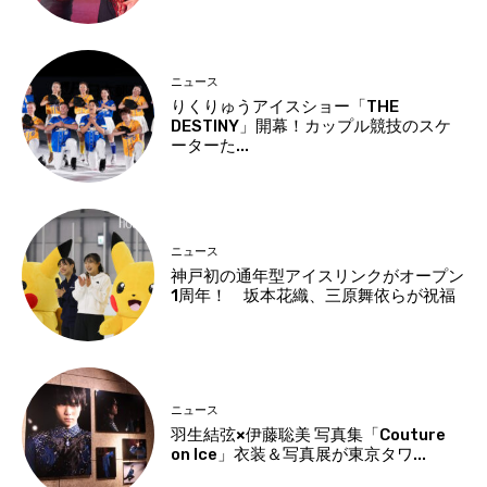
ニュース
りくりゅうアイスショー「THE
DESTINY」開幕！カップル競技のスケ
ーターた...
ニュース
神戸初の通年型アイスリンクがオープン
1周年！ 坂本花織、三原舞依らが祝福
ニュース
羽生結弦×伊藤聡美 写真集「Couture
on Ice」衣装＆写真展が東京タワ...