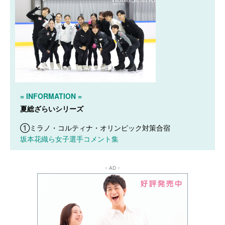
= INFORMATION =
夏総ざらいシリーズ
坂本花織ら女子選手コメント集
- AD -