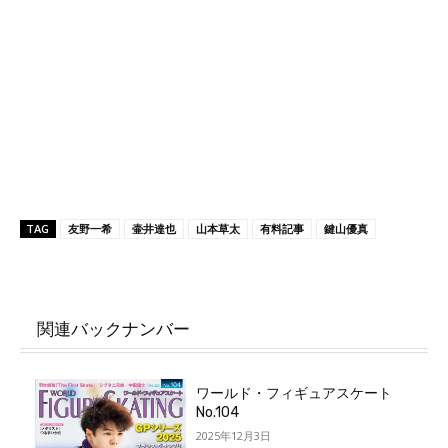
TAG
友野一希
壷井達也
山本草太
有料記事
鍵山優真
関連バックナンバー
ワールド・フィギュアスケート
No.104
2025年12月3日