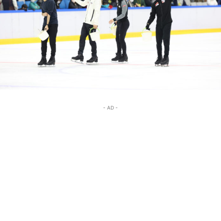
- AD -