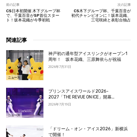
前の記事
次の記事
CS日本初開催 木下グループ杯
CS木下グループ杯、千葉百音が
で、千葉百音がSP首位スター
初代チャンピオンに！坂本花織、
ト！坂本花織が今季初戦
三宅咲綺と表彰台独占
関連記事
神戸初の通年型アイスリンクがオープン1
周年！ 坂本花織、三原舞依らが祝福
2026年7月31日
ニュース
プリンスアイスワールド2026-
2027「THE REVUE ON ICE」開幕...
2026年7月19日
ニュース
「ドリーム・オン・アイス2026」新横浜
で開催！