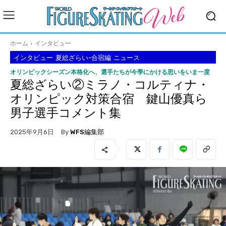
ホーム
インタビュー
インタビュー
夏総ざらい-合宿編
ニュース
オリンピックシーズン本格化へ、選手たちが今季にかける思いをいま一度
夏総ざらい②ミラノ・コルティナ・
オリンピック対策合宿 鍵山優真ら
男子選手コメント集
By
WFS編集部
2025年9月6日