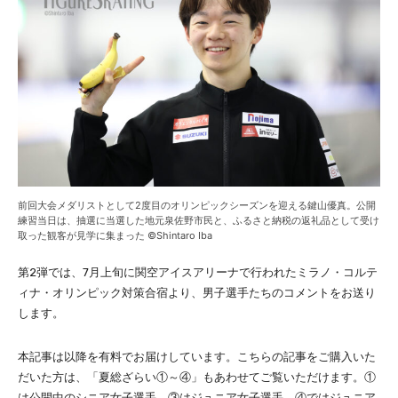
前回大会メダリストとして2度目のオリンピックシーズンを迎える鍵山優真。公開
練習当日は、抽選に当選した地元泉佐野市民と、ふるさと納税の返礼品として受け
取った観客が見学に集まった ©Shintaro Iba
第2弾では、7月上旬に関空アイスアリーナで行われたミラノ・コルテ
ィナ・オリンピック対策合宿より、男子選手たちのコメントをお送り
します。
本記事は以降を有料でお届けしています。こちらの記事をご購入いた
だいた方は、「夏総ざらい①～④」もあわせてご覧いただけます。①
は公開中のシニア女子選手、③はジュニア女子選手、④ではジュニア