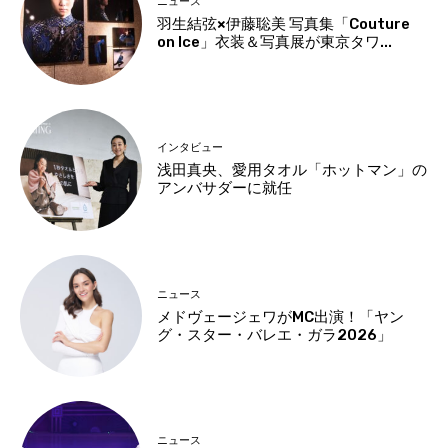
ニュース
羽生結弦×伊藤聡美 写真集「Couture
on Ice」衣装＆写真展が東京タワ...
インタビュー
浅田真央、愛用タオル「ホットマン」の
アンバサダーに就任
ニュース
メドヴェージェワがMC出演！「ヤン
グ・スター・バレエ・ガラ2026」
ニュース