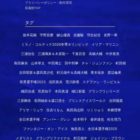
プライバシーポリシー・動作環境
新書館TOP
タグ
坂本花織
宇野昌磨
鍵山優真
佐藤駿
羽生結弦
友野一希
ミラノ・コルティナ2026冬季オリンピック
イリア・マリニン
三浦佳生
三浦璃来＆木原龍一
千葉百音
高橋大輔
中井亜美
島田麻央
山本草太
中田璃士
田中刑事
チャ・ジュンファン
町田樹
吉田唄菜＆森田真沙也
村元哉中＆高橋大輔
青木祐奈
渡辺倫果
世界選手権2023
浅田真央
荒川静香
ステファン・ランビエル
織田信成
宮原知子
本田真凜
樋口新葉
グランプリシリーズ
三原舞依
長岡柚奈＆森口澄士
プリンスアイスワールド
吉田陽菜
アリサ・リュウ
住吉りをん
島田高志郎
りくりゅう
本郷理華
全日本選手権
アンバー・グレン
鈴木明子
壷井達也
松生理乃
ファンタジー・オン・アイス
無良崇人
全日本選手権2025
メダリスト
グランプリファイナル
村元哉中
ジェイソン・ブラウン