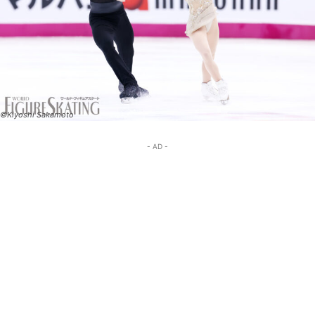
©Kiyoshi Sakamoto
- AD -