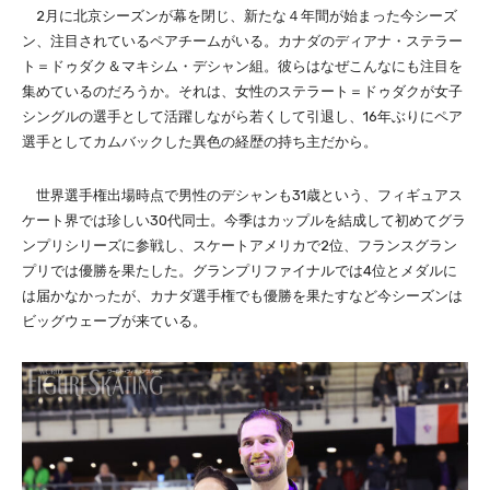
2月に北京シーズンが幕を閉じ、新たな４年間が始まった今シーズ
ン、注目されているペアチームがいる。カナダのディアナ・ステラー
ト＝ドゥダク＆マキシム・デシャン組。彼らはなぜこんなにも注目を
集めているのだろうか。それは、女性のステラート＝ドゥダクが女子
シングルの選手として活躍しながら若くして引退し、16年ぶりにペア
選手としてカムバックした異色の経歴の持ち主だから。
世界選手権出場時点で男性のデシャンも31歳という、フィギュアス
ケート界では珍しい30代同士。今季はカップルを結成して初めてグラ
ンプリシリーズに参戦し、スケートアメリカで2位、フランスグラン
プリでは優勝を果たした。グランプリファイナルでは4位とメダルに
は届かなかったが、カナダ選手権でも優勝を果たすなど今シーズンは
ビッグウェーブが来ている。