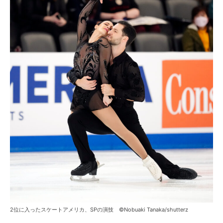
2位に入ったスケートアメリカ、SPの演技 ©Nobuaki Tanaka/shutterz