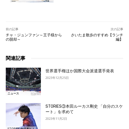
前の記事
次の記事
チャ・ジュンファン～王子様から
さいたま散歩のすすめ【ランチ
の脱却～
編】
関連記事
世界選手権ほか国際大会派遣選手発表
2023年12月25日
ニュース
STORIES③本田ルーカス剛史 「自分のスケ
ート」を求めて
2023年11月2日
STORIES 全日本へ！