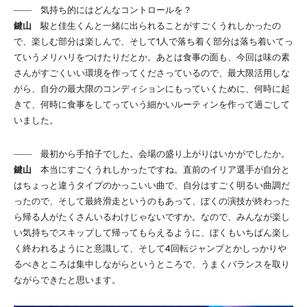
―― 気持ち的にはどんなコントロールを？
鍵山
駿と佳生くんと一緒に出られることがすごくうれしかったの
で、楽しむ部分は楽しんで、そして1人で落ち着く部分は落ち着いてっ
ていうメリハリをつけたりだとか。あとは食事の面も、今回は味の素
さんがすごくいい環境を作ってくださっているので、最大限活用しな
がら、自分の最大限のコンディションにもっていくために、何時に起
きて、何時に食事をしてっていう細かいルーティンを作って過ごして
いました。
―― 最初から手拍子でした。会場の盛り上がりはいかがでしたか。
鍵山
本当にすごくうれしかったですね。直前のイリア選手が自分と
はちょっと違うタイプのかっこいい曲で、自分はすごく明るい曲調だ
ったので、そして最終滑走というのもあって、ぼくの演技が終わった
ら帰る人がたくさんいるわけじゃないですか。なので、みんなが楽し
い気持ちでスキップして帰ってもらえるように、ぼくもいちばん楽し
く終われるようにと意識して、そして4回転ジャンプとかしっかりや
るべきところは集中しながらというところで、うまくバランスを取り
ながらできたと思います。