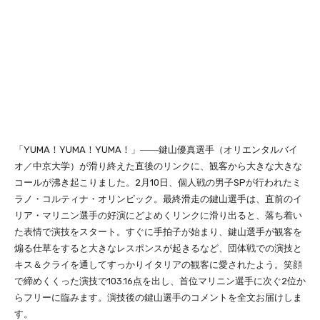
「YUMA！YUMA！YUMA！」――鍵山優真選手（オリエンタルバイ
オ／中京大学）が滑り終えた直後のリンクに、観客から大きな大きな
コールが沸き起こりました。2月10日、個人戦の男子SPが行われたミ
ラノ・コルティナ・オリンピック。最終滑走の鍵山選手は、直前のイ
リア・マリニン選手の好演にどよめくリンクに滑り出ると、落ち着い
た表情で演技をスタート。すぐに手拍子が始まり、鍵山選手が観客を
煽る仕草をすると大きなレスポンスが起きるなど、団体戦での演技と
キス＆クライを通してすっかりイタリアの観客に愛されたよう。笑顔
で締めくくった演技で103.16点を出し、首位マリニン選手に次ぐ2位か
らフリーに臨みます。演技後の鍵山選手のコメントを全文お届けしま
す。