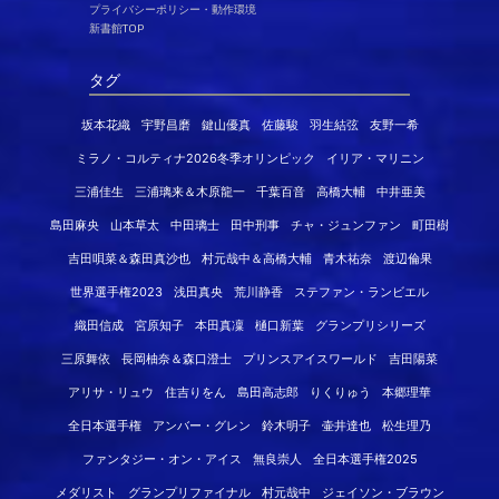
プライバシーポリシー・動作環境
新書館TOP
タグ
坂本花織
宇野昌磨
鍵山優真
佐藤駿
羽生結弦
友野一希
ミラノ・コルティナ2026冬季オリンピック
イリア・マリニン
三浦佳生
三浦璃来＆木原龍一
千葉百音
高橋大輔
中井亜美
島田麻央
山本草太
中田璃士
田中刑事
チャ・ジュンファン
町田樹
吉田唄菜＆森田真沙也
村元哉中＆高橋大輔
青木祐奈
渡辺倫果
世界選手権2023
浅田真央
荒川静香
ステファン・ランビエル
織田信成
宮原知子
本田真凜
樋口新葉
グランプリシリーズ
三原舞依
長岡柚奈＆森口澄士
プリンスアイスワールド
吉田陽菜
アリサ・リュウ
住吉りをん
島田高志郎
りくりゅう
本郷理華
全日本選手権
アンバー・グレン
鈴木明子
壷井達也
松生理乃
ファンタジー・オン・アイス
無良崇人
全日本選手権2025
メダリスト
グランプリファイナル
村元哉中
ジェイソン・ブラウン