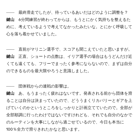
―― 最終滑走でしたが、待っているあいだはどのように調整を？
鍵山
6分間練習が終わってからは、もうとにかく気持ちを整えるた
めに、考えているようで考えてなかったみたいな。とにかく呼吸して
心を落ち着かせていました。
―― 直前がマリニン選手で、スコアも聞こえていたと思いますが。
鍵山
正直、ショートの点数は、イリア選手の場合はもうどんだけ近
くても遠くても、フリーでまったく参考にならないので、まずは自分
のできるものを最大限やろうと意識しました。
―― 団体戦からの連戦の影響は。
鍵山
あ、もうまったく疲れはないです。発表される前から団体を滑
ることは自分は決まっていたので、どううまくリカバリーとギアを上
げていくのかというところをしっかりと計画立てていたので。全部が
全部順調に行ったわけではないですけれども、それでも自分のなかで
のルーティンを大事にしながら過ごせているので、今日も本当に
100％全力で滑りきれたかなと思います。