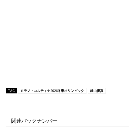
TAG
ミラノ・コルティナ2026冬季オリンピック
鍵山優真
関連バックナンバー