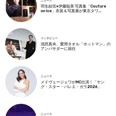
ニュース
羽生結弦×伊藤聡美 写真集「Couture
on Ice」衣装＆写真展が東京タワ...
インタビュー
浅田真央、愛用タオル「ホットマン」の
アンバサダーに就任
ニュース
メドヴェージェワがMC出演！「ヤン
グ・スター・バレエ・ガラ2026」
ニュース