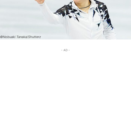
©Nobuaki Tanaka/Shutterz
- AD -