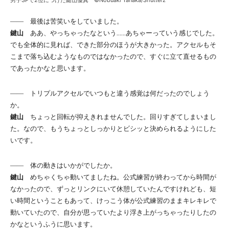
男子SPで2位につけた鍵山優真 ©Nobuaki Tanaka/Shutterz
―― 最後は苦笑いをしていました。
鍵山
ああ、やっちゃったなという……あちゃーっていう感じでした。
でも全体的に見れば、できた部分のほうが大きかった。アクセルもそ
こまで落ち込むようなものではなかったので、すぐに立て直せるもの
であったかなと思います。
―― トリプルアクセルでいつもと違う感覚は何だったのでしょう
か。
鍵山
ちょっと回転が抑えきれませんでした。回りすぎてしまいまし
た。なので、もうちょっとしっかりとビシッと決められるようにした
いです。
―― 体の動きはいかがでしたか。
鍵山
めちゃくちゃ動いてましたね。公式練習が終わってから時間が
なかったので、ずっとリンクにいて休憩していたんですけれども、短
い時間ということもあって、けっこう体が公式練習のままキレキレで
動いていたので、自分が思っていたより浮き上がっちゃったりしたの
かなというふうに思います。