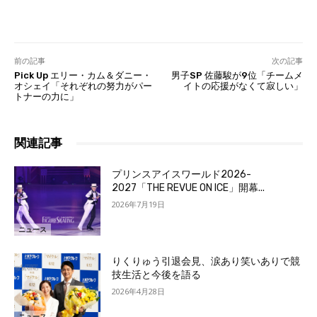
前の記事
次の記事
Pick Up エリー・カム＆ダニー・
男子SP 佐藤駿が9位「チームメ
オシェイ「それぞれの努力がパー
イトの応援がなくて寂しい」
トナーの力に」
関連記事
プリンスアイスワールド2026-
2027「THE REVUE ON ICE」開幕...
2026年7月19日
ニュース
りくりゅう引退会見、涙あり笑いありで競
技生活と今後を語る
2026年4月28日
ニュース