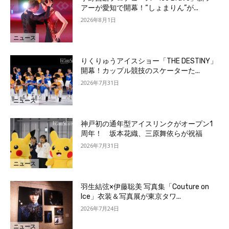
アーが愛知で開幕！“しょまりん”が...
2026年8月1日
ニュース
りくりゅうアイスショー「THE DESTINY」
開幕！カップル競技のスケーターた...
2026年7月31日
ニュース
神戸初の通年型アイスリンクがオープン1
周年！ 坂本花織、三原舞依らが祝福
2026年7月31日
ニュース
羽生結弦×伊藤聡美 写真集「Couture on
Ice」衣装＆写真展が東京タワ...
2026年7月24日
ニュース