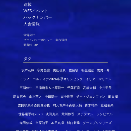
連載
WFSイベント
バックナンバー
大会情報
運営会社
プライバシーポリシー・動作環境
新書館TOP
タグ
坂本花織
宇野昌磨
鍵山優真
佐藤駿
羽生結弦
友野一希
ミラノ・コルティナ2026冬季オリンピック
イリア・マリニン
三浦佳生
三浦璃来＆木原龍一
千葉百音
高橋大輔
中井亜美
島田麻央
山本草太
中田璃士
田中刑事
チャ・ジュンファン
町田樹
吉田唄菜＆森田真沙也
村元哉中＆高橋大輔
青木祐奈
渡辺倫果
世界選手権2023
浅田真央
荒川静香
ステファン・ランビエル
織田信成
宮原知子
本田真凜
樋口新葉
グランプリシリーズ