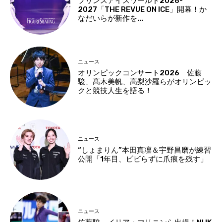
プリンスアイスワールド2026-
2027「THE REVUE ON ICE」開幕！か
なだいらが新作を...
ニュース
オリンピックコンサート2026 佐藤
駿、髙木美帆、高梨沙羅らがオリンピッ
クと競技人生を語る！
ニュース
“しょまりん”本田真凜＆宇野昌磨が練習
公開「1年目、ビビらずに爪痕を残す」
ニュース