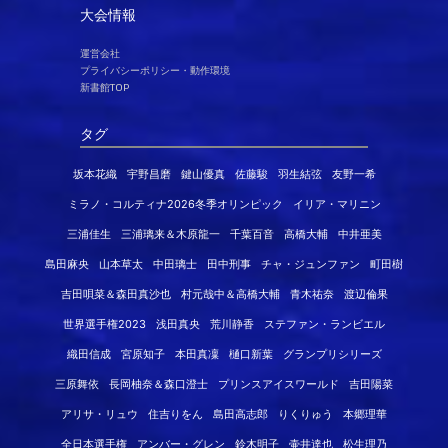
大会情報
運営会社
プライバシーポリシー・動作環境
新書館TOP
タグ
坂本花織
宇野昌磨
鍵山優真
佐藤駿
羽生結弦
友野一希
ミラノ・コルティナ2026冬季オリンピック
イリア・マリニン
三浦佳生
三浦璃来＆木原龍一
千葉百音
高橋大輔
中井亜美
島田麻央
山本草太
中田璃士
田中刑事
チャ・ジュンファン
町田樹
吉田唄菜＆森田真沙也
村元哉中＆高橋大輔
青木祐奈
渡辺倫果
世界選手権2023
浅田真央
荒川静香
ステファン・ランビエル
織田信成
宮原知子
本田真凜
樋口新葉
グランプリシリーズ
三原舞依
長岡柚奈＆森口澄士
プリンスアイスワールド
吉田陽菜
アリサ・リュウ
住吉りをん
島田高志郎
りくりゅう
本郷理華
全日本選手権
アンバー・グレン
鈴木明子
壷井達也
松生理乃