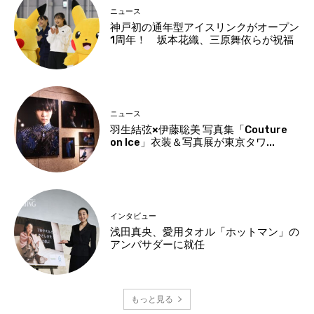
ニュース
神戸初の通年型アイスリンクがオープン
1周年！ 坂本花織、三原舞依らが祝福
ニュース
羽生結弦×伊藤聡美 写真集「Couture
on Ice」衣装＆写真展が東京タワ...
インタビュー
浅田真央、愛用タオル「ホットマン」の
アンバサダーに就任
もっと見る