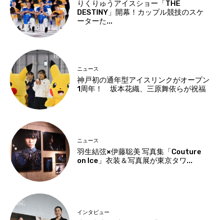
りくりゅうアイスショー「THE
DESTINY」開幕！カップル競技のスケ
ーターた...
ニュース
神戸初の通年型アイスリンクがオープン
1周年！ 坂本花織、三原舞依らが祝福
ニュース
羽生結弦×伊藤聡美 写真集「Couture
on Ice」衣装＆写真展が東京タワ...
インタビュー