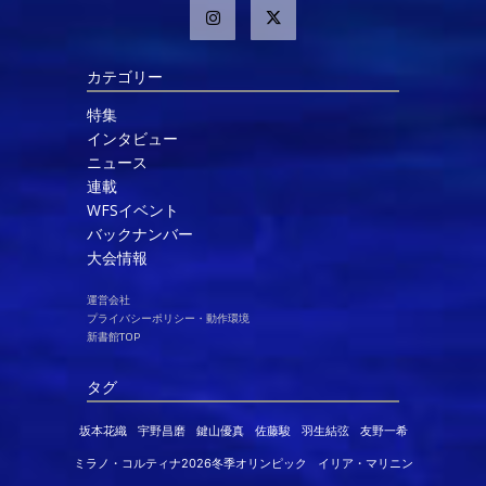
カテゴリー
特集
インタビュー
ニュース
連載
WFSイベント
バックナンバー
大会情報
運営会社
プライバシーポリシー・動作環境
新書館TOP
タグ
坂本花織
宇野昌磨
鍵山優真
佐藤駿
羽生結弦
友野一希
ミラノ・コルティナ2026冬季オリンピック
イリア・マリニン