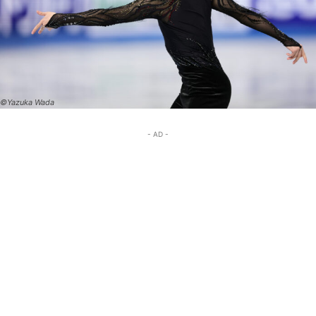
©Yazuka Wada
- AD -