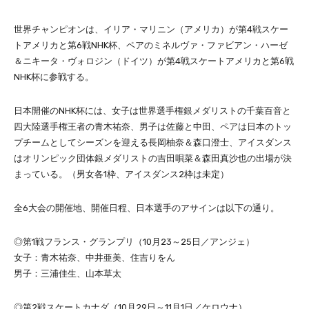
世界チャンピオンは、イリア・マリニン（アメリカ）が第4戦スケー
トアメリカと第6戦NHK杯、ペアのミネルヴァ・ファビアン・ハーゼ
＆ニキータ・ヴォロジン（ドイツ）が第4戦スケートアメリカと第6戦
NHK杯に参戦する。
日本開催のNHK杯には、女子は世界選手権銀メダリストの千葉百音と
四大陸選手権王者の青木祐奈、男子は佐藤と中田、ペアは日本のトッ
プチームとしてシーズンを迎える長岡柚奈＆森口澄士、アイスダンス
はオリンピック団体銀メダリストの吉田唄菜＆森田真沙也の出場が決
まっている。（男女各1枠、アイスダンス2枠は未定）
全6大会の開催地、開催日程、日本選手のアサインは以下の通り。
◎第1戦フランス・グランプリ（10月23～25日／アンジェ）
女子：青木祐奈、中井亜美、住吉りをん
男子：三浦佳生、山本草太
◎第2戦スケートカナダ（10月29日～11月1日／ケロウナ）