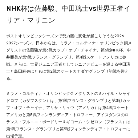
NHK杯は佐藤駿、中田璃士vs世界王者イ
リア・マリニン
ポストオリンピックシーズンで勢力図に変化が起こりそうな2026-
2027シーズン。日本からは、ミラノ・コルティナ・オリンピック銅メ
ダリストの佐藤駿が第3戦カップ・オブ・チャイナ、第6戦NHK杯、中
井亜美が第1戦フランス・グランプリ、第4戦スケートアメリカに参
戦。さらに、世界ジュニア王者としてシニアデビューを迎える中田璃
士と島田麻央はともに第2戦スケートカナダでグランプリ初戦を迎え
る。
ミラノ・コルティナ・オリンピック金メダリストのミハイル・シャイ
ドロフ（カザフスタン）は、第1戦フランス・グランプリと第3戦カッ
プ・オブ・チャイナ、アリサ・リュウ（アメリカ）は第4戦スケート
アメリカと第5戦フィンランディア・トロフィー、アイスダンスのロ
ランス・フルニエ・ボードリー＆ギヨーム・シゼロン（フランス）は
第1戦フランス・グランプリと第5戦フィンランディア・トロフィーに
出場予定。