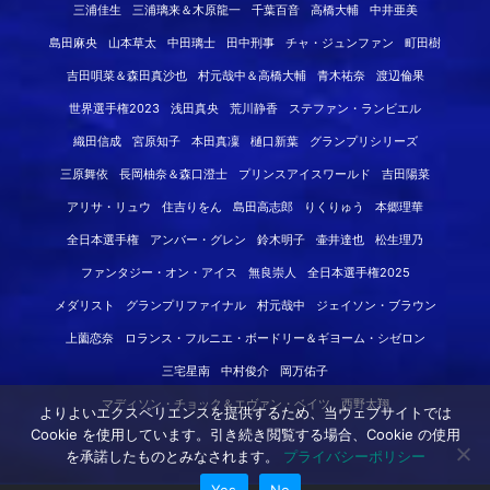
三浦佳生
三浦璃来＆木原龍一
千葉百音
高橋大輔
中井亜美
島田麻央
山本草太
中田璃士
田中刑事
チャ・ジュンファン
町田樹
吉田唄菜＆森田真沙也
村元哉中＆高橋大輔
青木祐奈
渡辺倫果
世界選手権2023
浅田真央
荒川静香
ステファン・ランビエル
織田信成
宮原知子
本田真凜
樋口新葉
グランプリシリーズ
三原舞依
長岡柚奈＆森口澄士
プリンスアイスワールド
吉田陽菜
アリサ・リュウ
住吉りをん
島田高志郎
りくりゅう
本郷理華
全日本選手権
アンバー・グレン
鈴木明子
壷井達也
松生理乃
ファンタジー・オン・アイス
無良崇人
全日本選手権2025
メダリスト
グランプリファイナル
村元哉中
ジェイソン・ブラウン
上薗恋奈
ロランス・フルニエ・ボードリー＆ギヨーム・シゼロン
三宅星南
中村俊介
岡万佑子
マディソン・チョック＆エヴァン・ベイツ
西野太翔
よりよいエクスペリエンスを提供するため、当ウェブサイトでは
Cookie を使用しています。引き続き閲覧する場合、Cookie の使用
を承諾したものとみなされます。
プライバシーポリシー
Yes
No