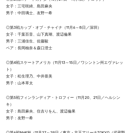
女子：三宅咲綺、島田麻央
男子：中田璃士、友野一希
◎第3戦カップ・オブ・チャイナ（11月6～8日／深圳）
女子：千葉百音、山下真瑚、渡辺倫果
男子：三浦佳生、佐藤駿
ペア：長岡柚奈＆森口澄士
◎第4戦スケートアメリカ（11月13～15日／ワシントン州エヴァレッ
ト）
女子：松生理乃、中井亜美
男子：山本草太
◎第5戦フィンランディア・トロフィー（11月20、21日／ヘルシン
キ）
女子：島田麻央、住吉りをん、渡辺倫果
男子：友野一希
◎第6戦NHK杯（11月27～29日／東京・京王アリーナTOKYO（武蔵野