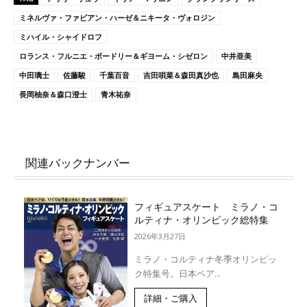
ミネルヴァ・ファビアン・ハーゼ＆ニキータ・ヴォロジン
ミハイル・シャイドロフ
ロランス・フルニエ・ボードリー＆ギヨーム・シゼロン
中井亜美
中田璃士
佐藤駿
千葉百音
吉田唄菜＆森田真沙也
島田麻央
長岡柚奈＆森口澄士
青木祐奈
関連バックナンバー
フィギュアスケート ミラノ・コ
ルティナ・オリンピック総特集
2026年3月27日
ミラノ・コルティナ冬季オリンピッ
ク特集号。日本ペア...
詳細・ご購入