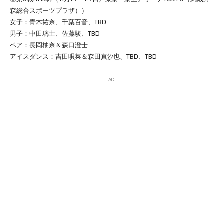
森総合スポーツプラザ））
女子：青木祐奈、千葉百音、TBD
男子：中田璃士、佐藤駿、TBD
ペア：長岡柚奈＆森口澄士
アイスダンス：吉田唄菜＆森田真沙也、TBD、TBD
– AD –