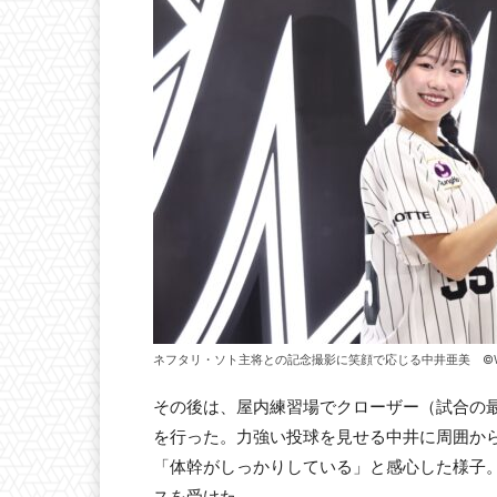
ネフタリ・ソト主将との記念撮影に笑顔で応じる中井亜美 ©World Figu
その後は、屋内練習場でクローザー（試合の
を行った。力強い投球を見せる中井に周囲か
「体幹がしっかりしている」と感心した様子
スを受けた。