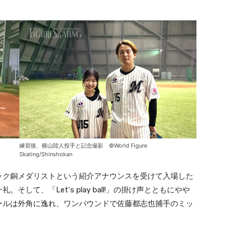
練習後、横山陸人投手と記念撮影 ©World Figure
Skating/Shinshokan
ック銅メダリストという紹介アナウンスを受けて入場した
して、「Let‘s play ball!」の掛け声とともにやや
ールは外角に逸れ、ワンバウンドで佐藤都志也捕手のミッ