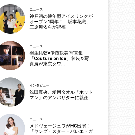
ニュース
神戸初の通年型アイスリンクが
オープン1周年！ 坂本花織、
三原舞依らが祝福
ニュース
羽生結弦×伊藤聡美 写真集
「Couture on Ice」衣装＆写
真展が東京タワ...
インタビュー
浅田真央、愛用タオル「ホット
マン」のアンバサダーに就任
ニュース
メドヴェージェワがMC出演！
「ヤング・スター・バレエ・ガ