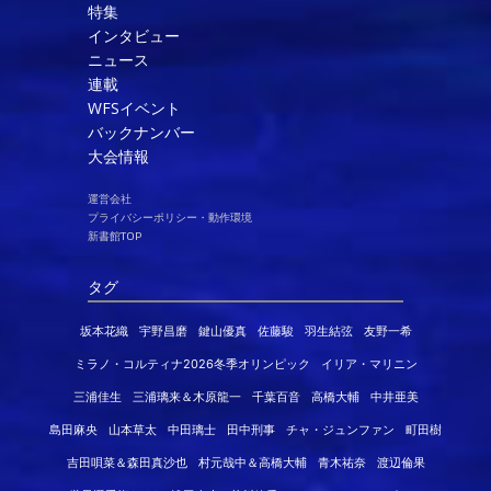
特集
インタビュー
ニュース
連載
WFSイベント
バックナンバー
大会情報
運営会社
プライバシーポリシー・動作環境
新書館TOP
タグ
坂本花織
宇野昌磨
鍵山優真
佐藤駿
羽生結弦
友野一希
ミラノ・コルティナ2026冬季オリンピック
イリア・マリニン
三浦佳生
三浦璃来＆木原龍一
千葉百音
高橋大輔
中井亜美
島田麻央
山本草太
中田璃士
田中刑事
チャ・ジュンファン
町田樹
吉田唄菜＆森田真沙也
村元哉中＆高橋大輔
青木祐奈
渡辺倫果