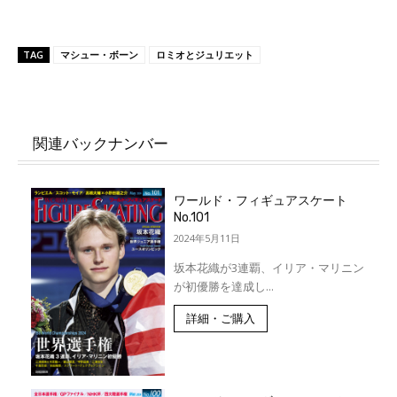
TAG
マシュー・ボーン
ロミオとジュリエット
関連バックナンバー
ワールド・フィギュアスケート
No.101
2024年5月11日
坂本花織が3連覇、イリア・マリニン
が初優勝を達成し...
詳細・ご購入