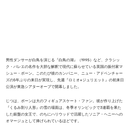
男性ダンサーが白鳥を演じる『白鳥の湖』（1995）など、クラシッ
ク・バレエの名作を大胆な解釈で現代に蘇らせている英国の振付家マ
シュー・ボーン。このたび彼のカンパニー、ニュー・アドベンチャー
ズの5年ぶりの来日が実現し、先週『ロミオ+ジュリエット』の初来日
公演が東急シアターオーブで開幕しました。
じつは、ボーンは大のフィギュアスケート・ファン。彼が作り上げた
『くるみ割り人形』の雪の場面は、冬季オリンピックで3連覇を果た
した銀盤の女王で、のちにハリウッドで活躍したソニア・ヘニーへの
オマージュとして捧げられているほどです。