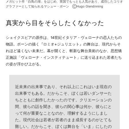
メガヒット作「白鳥の湖」をはじめ、英国でもっとも人気があり、成功したコリオ
グラファーとして知られるマシュー・ボーン ⒸHugo Glendinning
真実から目をそらしたくなかった
シェイクスピアの原作は、14世紀イタリア・ヴェローナの恋人たちの
物語。ボーンの描く『ロミオ+ジュリエット』の舞台は、現代からそ
れほど遠くない未来だ。幕が開くと、斬新な舞台美術のなか、思想矯
正施設「ヴェローナ・インスティテュート」に送り込まれた若者たち
の姿が浮かび上がる。
近未来の出来事であり、それ以上にこれはいま現在の
出来事でもある。だからこそ、ぼくは若いダンサーた
ちとともに創作したかったのです。クリエーションの
間、彼らの話を聞き、彼らの関心事は何か、彼らにと
って何が重要なことなのか、理解するようにしまし
た。現代社会は若者が若者のまま成長するのがとても
難しい。だからこそ、ぼくは舞台を「いま」にしたの