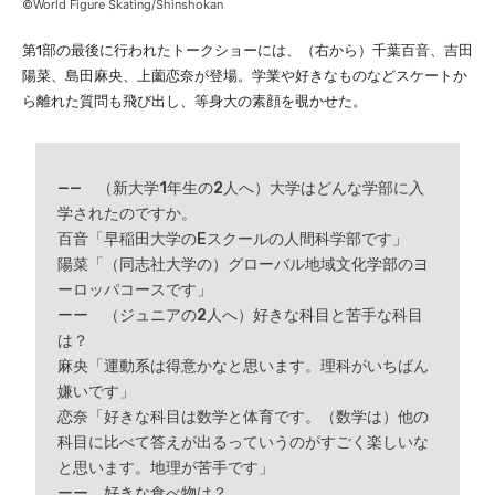
©World Figure Skating/Shinshokan
第1部の最後に行われたトークショーには、（右から）千葉百音、吉田
陽菜、島田麻央、上薗恋奈が登場。学業や好きなものなどスケートか
ら離れた質問も飛び出し、等身大の素顔を覗かせた。
—— （新大学1年生の2人へ）大学はどんな学部に入
学されたのですか。
百音「早稲田大学のEスクールの人間科学部です」
陽菜「（同志社大学の）グローバル地域文化学部のヨ
ーロッパコースです」
ーー （ジュニアの2人へ）好きな科目と苦手な科目
は？
麻央「運動系は得意かなと思います。理科がいちばん
嫌いです」
恋奈「好きな科目は数学と体育です。（数学は）他の
科目に比べて答えが出るっていうのがすごく楽しいな
と思います。地理が苦手です」
ーー 好きな食べ物は？