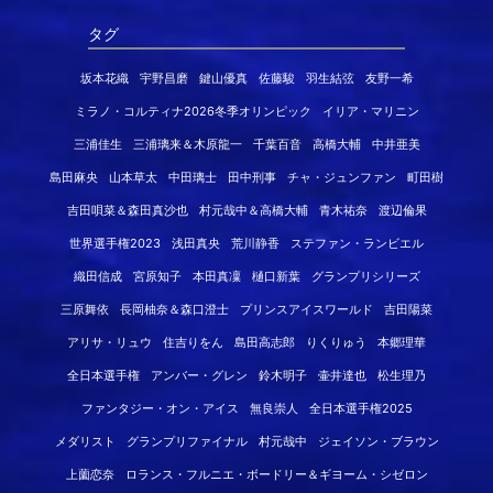
タグ
坂本花織
宇野昌磨
鍵山優真
佐藤駿
羽生結弦
友野一希
ミラノ・コルティナ2026冬季オリンピック
イリア・マリニン
三浦佳生
三浦璃来＆木原龍一
千葉百音
高橋大輔
中井亜美
島田麻央
山本草太
中田璃士
田中刑事
チャ・ジュンファン
町田樹
吉田唄菜＆森田真沙也
村元哉中＆高橋大輔
青木祐奈
渡辺倫果
世界選手権2023
浅田真央
荒川静香
ステファン・ランビエル
織田信成
宮原知子
本田真凜
樋口新葉
グランプリシリーズ
三原舞依
長岡柚奈＆森口澄士
プリンスアイスワールド
吉田陽菜
アリサ・リュウ
住吉りをん
島田高志郎
りくりゅう
本郷理華
全日本選手権
アンバー・グレン
鈴木明子
壷井達也
松生理乃
ファンタジー・オン・アイス
無良崇人
全日本選手権2025
メダリスト
グランプリファイナル
村元哉中
ジェイソン・ブラウン
上薗恋奈
ロランス・フルニエ・ボードリー＆ギヨーム・シゼロン