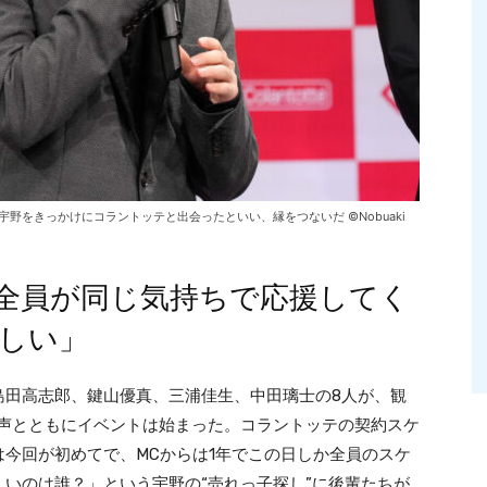
野をきっかけにコラントッテと出会ったといい、縁をつないだ ©Nobuaki
全員が同じ気持ちで応援してく
しい」
島田高志郎、鍵山優真、三浦佳生、中田璃士の8人が、観
歓声とともにイベントは始まった。コラントッテの契約スケ
今回が初めてで、MCからは1年でこの日しか全員のスケ
いのは誰？」という宇野の“売れっ子探し”に後輩たちが