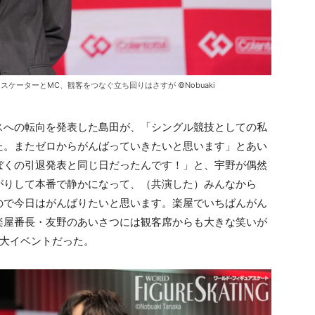
ケーターとMC、観客をつなぐ立ち回りはさすが ©Nobuaki
スへの転向を発表した島田が、「シングル競技としての私
た。またゼロからがんばっていきたいと思います」とあい
ぼくの引退発表と同じ日だったんです！」と、宇野が偶然
がりして本番で静かになって、（共演した）みんなから
ので今日はがんばりたいと思います。楽屋でいちばんがん
楽屋番長・友野のあいさつには観客席からも大きな笑いが
一大イベントだった。