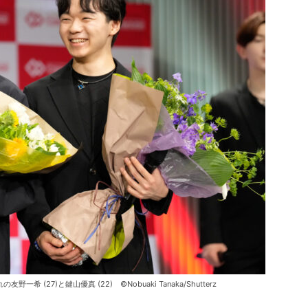
27)と鍵山優真 (22) ©Nobuaki Tanaka/Shutterz