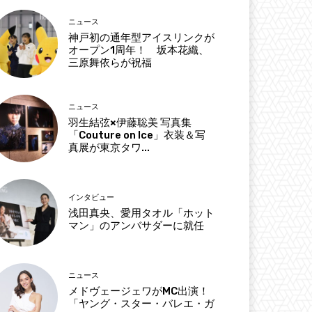
ニュース
神戸初の通年型アイスリンクが
オープン1周年！ 坂本花織、
三原舞依らが祝福
ニュース
羽生結弦×伊藤聡美 写真集
「Couture on Ice」衣装＆写
真展が東京タワ...
インタビュー
浅田真央、愛用タオル「ホット
マン」のアンバサダーに就任
ニュース
メドヴェージェワがMC出演！
「ヤング・スター・バレエ・ガ