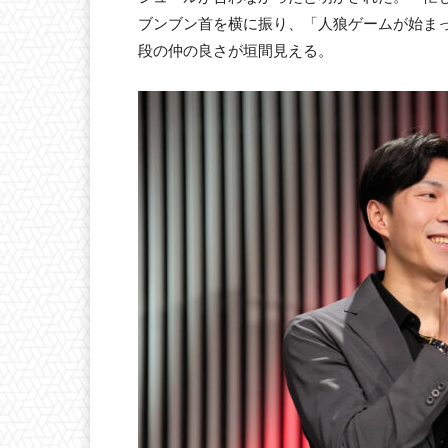
ブンブン首を横に振り、「人狼ゲームが始ま
段の仲の良さが垣間見える。