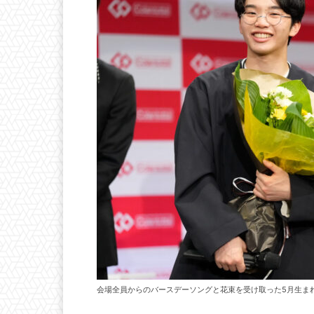
会場全員からのバースデーソングと花束を受け取った5月生まれの友野一希 (