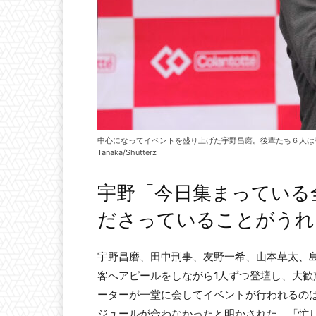
中心になってイベントを盛り上げた宇野昌磨。後輩たち６人は宇
Tanaka/Shutterz
宇野「今日集まっている
ださっていることがうれ
宇野昌磨、田中刑事、友野一希、山本草太、
客へアピールをしながら1人ずつ登壇し、大
ーターが一堂に会してイベントが行われるのは
ジュールが合わなかったと明かされた。「忙し