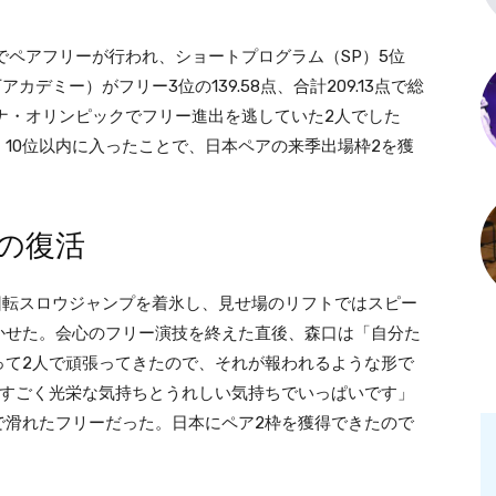
6でペアフリーが行われ、ショートプログラム（SP）5位
デミー）がフリー3位の139.58点、合計209.13点で総
ナ・オリンピックでフリー進出を逃していた2人でした
10位以内に入ったことで、日本ペアの来季出場枠2を獲
の復活
回転スロウジャンプを着氷し、見せ場のリフトではスピー
かせた。会心のフリー演技を終えた直後、森口は「自分た
って2人で頑張ってきたので、それが報われるような形で
、すごく光栄な気持ちとうれしい気持ちでいっぱいです」
で滑れたフリーだった。日本にペア2枠を獲得できたので