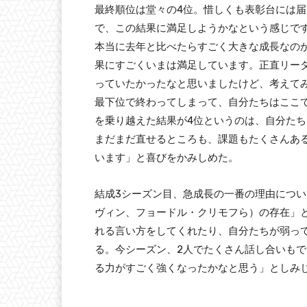
最終順位は堂々の4位。惜しくも表彰台には届
で、この結果に満足しようかなという感じで
本当に去年と比べたらすごく大きな成長なの
果にすごくいまは満足しています。正直リー
っていたかったなと思いましたけど、考えて
最下位で終わってしまって、自分たちはここ
を乗り越えた結果が4位というのは、自分た
まだまだ直せるところも、課題もたくさんあ
います」と喜びをかみしめた。
結成3シーズン目、急成長の一番の理由につ
ヴィン、フョードル・クリモフら）の存在」
れる言い方をしてくれたり、自分たちが弱っ
る。今シーズン、2人でたくさん話し合いもで
る力がすごく強くなったかなと思う」としみ