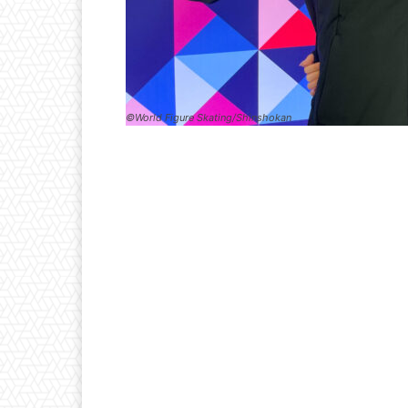
©World Figure Skating/Shinshokan