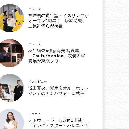
ニュース
神戸初の通年型アイスリンクが
オープン1周年！ 坂本花織、
三原舞依らが祝福
ニュース
羽生結弦×伊藤聡美 写真集
「Couture on Ice」衣装＆写
真展が東京タワ...
インタビュー
浅田真央、愛用タオル「ホット
マン」のアンバサダーに就任
ニュース
メドヴェージェワがMC出演！
「ヤング・スター・バレエ・ガ