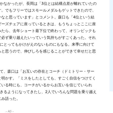
かなかったが、長岡は「3位とは結構点差が離れていたの
す。でもフリーではスモールメダルもゲットできたので、
かなと思っています」とコメント。森口も「4位という結
ダーズチェアに座っているときは、もうちょっとここに座
みたら、去年ショート最下位で終わって、オリンピックも
で必ず乗り越えたいっていう気持ちがすごくあった。それ
ちにとってもかけがえのないものにもなる。来季に向けて
ると思うので、伸びしろを感じることができて幸せだと思
いて、森口は「お互いの存在とコーチ（ドミトリー・サー
と明かす。「ミスをしたとしても、すごく自信をつけてく
ている時にも、コーチがいるからお互いを信じていられ
きるようになってきたし、2人でいろんな問題を乗り越え
じみ語った。
– AD –