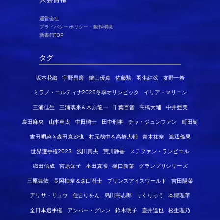
運営会社
プライバシーポリシー・動作環境
新書館TOP
タグ
坂本花織
宇野昌磨
鍵山優真
佐藤駿
羽生結弦
友野一希
ミラノ・コルティナ2026冬季オリンピック
イリア・マリニン
三浦佳生
三浦璃来＆木原龍一
千葉百音
高橋大輔
中井亜美
島田麻央
山本草太
中田璃士
田中刑事
チャ・ジュンファン
町田樹
吉田唄菜＆森田真沙也
村元哉中＆高橋大輔
青木祐奈
渡辺倫果
世界選手権2023
浅田真央
荒川静香
ステファン・ランビエル
織田信成
宮原知子
本田真凜
樋口新葉
グランプリシリーズ
三原舞依
長岡柚奈＆森口澄士
プリンスアイスワールド
吉田陽菜
アリサ・リュウ
住吉りをん
島田高志郎
りくりゅう
本郷理華
全日本選手権
アンバー・グレン
鈴木明子
壷井達也
松生理乃