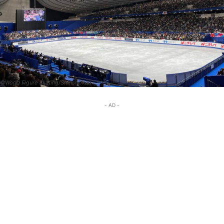
©World Figure Skating/Shinshokan
- AD -