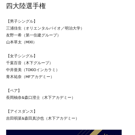
四大陸選手権
【男子シングル】
三浦佳生（オリエンタルバイオ／明治大学）
友野一希（第一住建グループ）
山本草太（MIXI）
【女子シングル】
千葉百音（木下グループ）
中井亜美（TOKIOインカラミ）
青木祐奈（MFアカデミー）
【ペア】
長岡柚奈&森口澄士（木下アカデミー）
【アイスダンス】
吉田唄菜&森田真沙也（木下アカデミー）