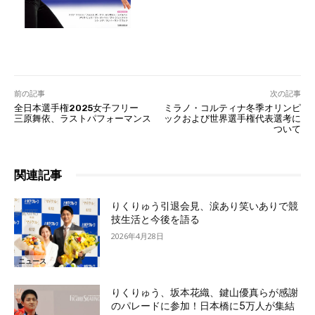
前の記事
次の記事
全日本選手権2025女子フリー
ミラノ・コルティナ冬季オリンピ
三原舞依、ラストパフォーマンス
ックおよび世界選手権代表選考に
ついて
関連記事
りくりゅう引退会見、涙あり笑いありで競
技生活と今後を語る
2026年4月28日
ニュース
りくりゅう、坂本花織、鍵山優真らが感謝
のパレードに参加！日本橋に5万人が集結