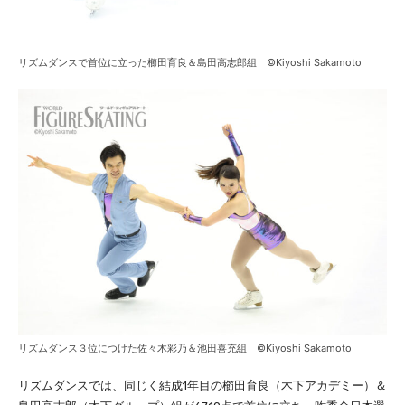
リズムダンスで首位に立った櫛田育良＆島田高志郎組 ©Kiyoshi Sakamoto
リズムダンス３位につけた佐々木彩乃＆池田喜充組 ©Kiyoshi Sakamoto
リズムダンスでは、同じく結成1年目の櫛田育良（木下アカデミー）＆