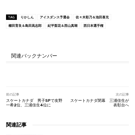
TAG
りかしん
アイスダンス予選会
佐々木彩乃＆池田喜充
櫛田育良＆島田高志郎
紀平梨花＆西山真瑚
西日本選手権
関連バックナンバー
前の記事
次の記事
スケートカナダ 男子SPで友野
スケートカナダ閉幕 三浦佳生が
一希2位、三浦佳生4位に
表彰台へ
関連記事