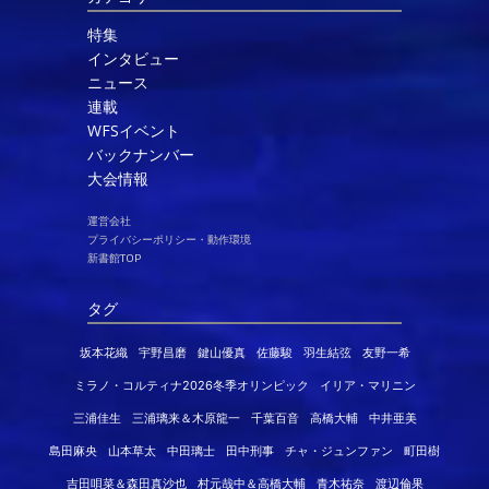
特集
インタビュー
ニュース
連載
WFSイベント
バックナンバー
大会情報
運営会社
プライバシーポリシー・動作環境
新書館TOP
タグ
坂本花織
宇野昌磨
鍵山優真
佐藤駿
羽生結弦
友野一希
ミラノ・コルティナ2026冬季オリンピック
イリア・マリニン
三浦佳生
三浦璃来＆木原龍一
千葉百音
高橋大輔
中井亜美
島田麻央
山本草太
中田璃士
田中刑事
チャ・ジュンファン
町田樹
吉田唄菜＆森田真沙也
村元哉中＆高橋大輔
青木祐奈
渡辺倫果