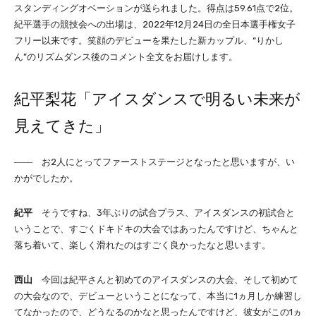
スタンディングオベーションが送られました。得点は59.61点で2位。
紀平選手の競技会への出場は、2022年12月24日の全日本選手権女子
フリー以来です。笑顔のデビューを果たした新カップル、“りかし
ん”のリズムダンス後のコメント全文をお届けします。
紀平梨花「アイスダンスで明るい未来が
見えてきた」
―― お2人にとってファーストステージとなったと思いますが、い
かがでしたか。
紀平
そうですね、3年ぶりの試合プラス、アイスダンスの初試合と
いうことで、すごくドキドキの大会ではあったんですけど、ちゃんと
落ち着いて、楽しく滑れたのはすごく良かったなと思います。
西山
今回は紀平さんと初めてのアイスダンスの大会、そして初めて
の大会なので、デビューということになって、本当に1ヵ月しか練習し
てなかったので、どうなるのかなと思ったんですけど、彼女がこの1ヵ