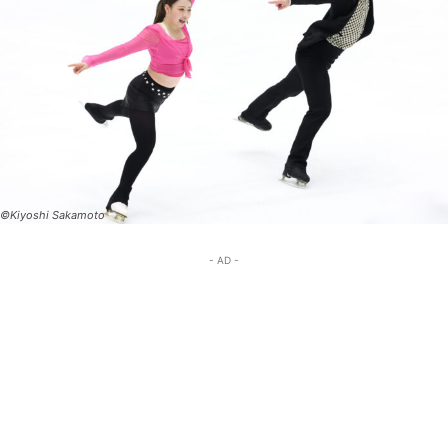
©Kiyoshi Sakamoto
- AD -