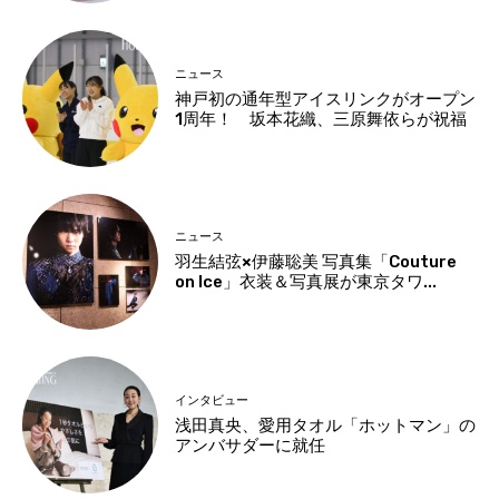
ニュース
神戸初の通年型アイスリンクがオープン
1周年！ 坂本花織、三原舞依らが祝福
ニュース
羽生結弦×伊藤聡美 写真集「Couture
on Ice」衣装＆写真展が東京タワ...
インタビュー
浅田真央、愛用タオル「ホットマン」の
アンバサダーに就任