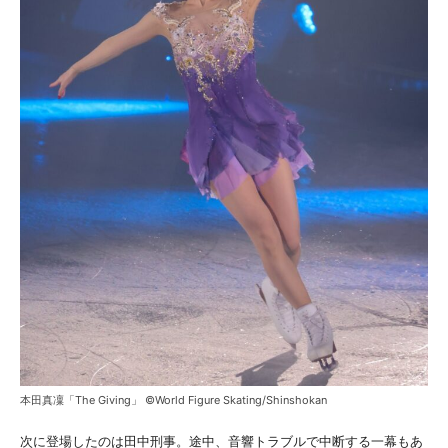
本田真凜「The Giving」 ©World Figure Skating/Shinshokan
次に登場したのは田中刑事。途中、音響トラブルで中断する一幕もあ