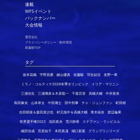
連載
WFSイベント
バックナンバー
大会情報
運営会社
プライバシーポリシー・動作環境
新書館TOP
タグ
坂本花織
宇野昌磨
鍵山優真
佐藤駿
羽生結弦
友野一希
ミラノ・コルティナ2026冬季オリンピック
イリア・マリニン
三浦佳生
三浦璃来＆木原龍一
千葉百音
高橋大輔
中井亜美
島田麻央
山本草太
中田璃士
田中刑事
チャ・ジュンファン
町田樹
吉田唄菜＆森田真沙也
村元哉中＆高橋大輔
青木祐奈
渡辺倫果
世界選手権2023
浅田真央
荒川静香
ステファン・ランビエル
織田信成
宮原知子
本田真凜
樋口新葉
グランプリシリーズ