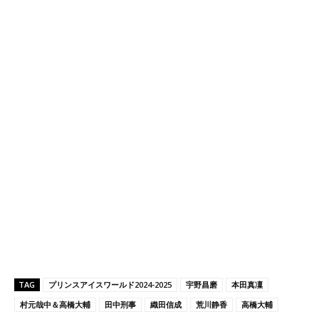
TAG
プリンスアイスワールド2024-2025
宇野昌磨
本田真凜
村元哉中＆高橋大輔
田中刑事
織田信成
荒川静香
高橋大輔