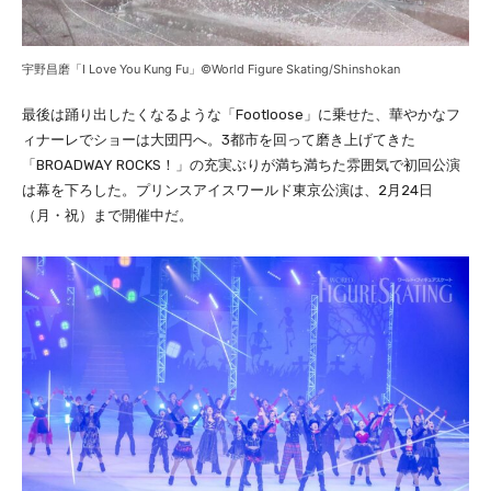
宇野昌磨「I Love You Kung Fu」©World Figure Skating/Shinshokan
最後は踊り出したくなるような「Footloose」に乗せた、華やかなフ
ィナーレでショーは大団円へ。3都市を回って磨き上げてきた
「BROADWAY ROCKS！」の充実ぶりが満ち満ちた雰囲気で初回公演
は幕を下ろした。プリンスアイスワールド東京公演は、2月24日
（月・祝）まで開催中だ。