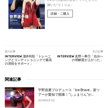
輝いた”りくりゅ...
詳細・ご購入
前の記事
次の記事
INTERVIEW 淺井利彰「トレーニ
INTERVIEW 友野一希①「自分へ
ングとコンディショニングで最高
の理解度が上がった」
の演技をサポート」
関連記事
宇野昌磨プロデュース「Ice Brave」新ツ
アーが愛知で開幕！“しょまりん”が...
2026年8月1日