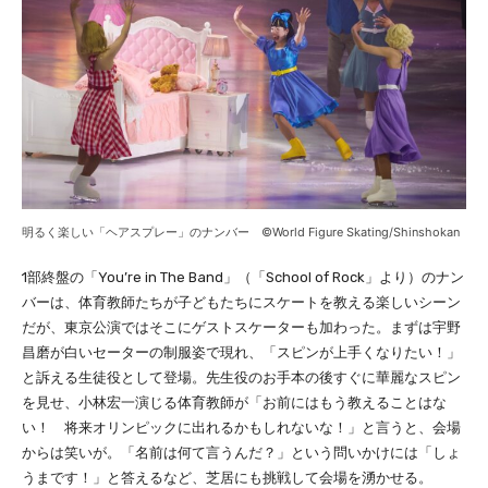
明るく楽しい「ヘアスプレー」のナンバー ©World Figure Skating/Shinshokan
1部終盤の「You’re in The Band」（「School of Rock」より）のナン
バーは、体育教師たちが子どもたちにスケートを教える楽しいシーン
だが、東京公演ではそこにゲストスケーターも加わった。まずは宇野
昌磨が白いセーターの制服姿で現れ、「スピンが上手くなりたい！」
と訴える生徒役として登場。先生役のお手本の後すぐに華麗なスピン
を見せ、小林宏一演じる体育教師が「お前にはもう教えることはな
い！ 将来オリンピックに出れるかもしれないな！」と言うと、会場
からは笑いが。「名前は何て言うんだ？」という問いかけには「しょ
うまです！」と答えるなど、芝居にも挑戦して会場を湧かせる。