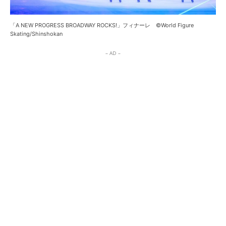
「A NEW PROGRESS BROADWAY ROCKS!」フィナーレ ©World Figure
Skating/Shinshokan
– AD –