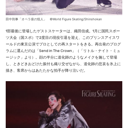
田中刑事「オペラ座の怪人」 ©World Figure Skating/Shinshokan
1部最後に登場したゲストスケーターは、織田信成。1月に国民スポー
ツ大会（国スポ）で2度目の現役引退を迎え、このプリンスアイスワ
ールドの東京公演でプロとしての再スタートをきる。再出発のプログ
ラムに選んだのは「Send in The Crown」（「リトル・ナイト・ミュ
ージック」より）。顔の半分に道化師のようなメイクを施して登場
し、ときどきおどけた振付も織り交ぜながら、道化師の悲哀を氷上に
描き、客席からはあたたかな拍手が降り注いだ。