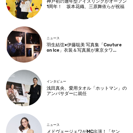
神戸初の通年型アイスリンクがオープン
1周年！ 坂本花織、三原舞依らが祝福
ニュース
羽生結弦×伊藤聡美 写真集「Couture
on Ice」衣装＆写真展が東京タワ...
インタビュー
浅田真央、愛用タオル「ホットマン」の
アンバサダーに就任
ニュース
メドヴェージェワがMC出演！「ヤン