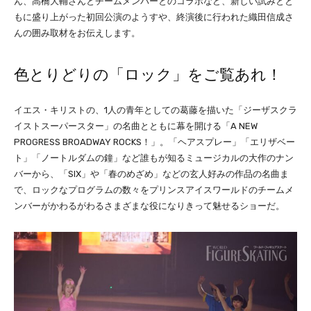
ん、高橋大輔さんとチームメンバーとのコラボなど、新しい試みとと
もに盛り上がった初回公演のようすや、終演後に行われた織田信成さ
んの囲み取材をお伝えします。
色とりどりの「ロック」をご覧あれ！
イエス・キリストの、1人の青年としての葛藤を描いた「ジーザスクラ
イストスーパースター」の名曲とともに幕を開ける「A NEW
PROGRESS BROADWAY ROCKS！」。「ヘアスプレー」「エリザベー
ト」「ノートルダムの鐘」など誰もが知るミュージカルの大作のナン
バーから、「SIX」や「春のめざめ」などの玄人好みの作品の名曲ま
で、ロックなプログラムの数々をプリンスアイスワールドのチームメ
ンバーがかわるがわるさまざまな役になりきって魅せるショーだ。