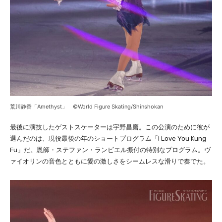
荒川静香「Amethyst」 ©World Figure Skating/Shinshokan
最後に演技したゲストスケーターは宇野昌磨。この公演のために彼が
選んだのは、現役最後の年のショートプログラム「I Love You Kung
Fu」だ。恩師・ステファン・ランビエル振付の特別なプログラム。ヴ
ァイオリンの音色とともに愛の激しさをシームレスな滑りで奏でた。