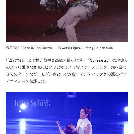
織田信成「Send in The Crown」 ©World Figure Skating/Shinshokan
第2部では、まず村元哉中＆高橋大輔が登場。「Symmetry」の地鳴り
のような重厚な音色にピタリと添うようなスケーティング、頬を合わ
せてのターンなど、モダンさとほのかなロマンティックさの薫るパフ
ォーマンスを披露した。