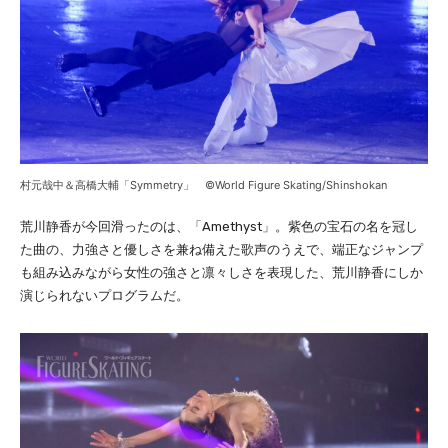
村元哉中＆高橋大輔「Symmetry」 ©World Figure Skating/Shinshokan
荒川静香が今回滑ったのは、「Amethyst」。紫色の宝石の名を冠し
た曲の、力強さと優しさを兼ね備えた歌声のうえで、端正なジャンプ
も組み込みながら女性の強さと凛々しさを表現した、荒川静香にしか
演じられないプログラムだ。