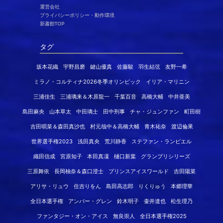
運営会社
プライバシーポリシー・動作環境
新書館TOP
タグ
坂本花織
宇野昌磨
鍵山優真
佐藤駿
羽生結弦
友野一希
ミラノ・コルティナ2026冬季オリンピック
イリア・マリニン
三浦佳生
三浦璃来＆木原龍一
千葉百音
高橋大輔
中井亜美
島田麻央
山本草太
中田璃士
田中刑事
チャ・ジュンファン
町田樹
吉田唄菜＆森田真沙也
村元哉中＆高橋大輔
青木祐奈
渡辺倫果
世界選手権2023
浅田真央
荒川静香
ステファン・ランビエル
織田信成
宮原知子
本田真凜
樋口新葉
グランプリシリーズ
三原舞依
長岡柚奈＆森口澄士
プリンスアイスワールド
吉田陽菜
アリサ・リュウ
住吉りをん
島田高志郎
りくりゅう
本郷理華
全日本選手権
アンバー・グレン
鈴木明子
壷井達也
松生理乃
ファンタジー・オン・アイス
無良崇人
全日本選手権2025