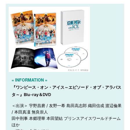
= INFORMATION =
『ワンピース・オン・アイス～エピソード・オブ・アラバス
タ～』Blu-ray＆DVD
＜出演＞ 宇野昌磨 / 友野一希 島田高志郎 織田信成 渡辺倫果 
/ 本田真凜 無良崇人

田中刑事 本郷理華 本田望結 プリンスアイスワールドチーム 
ほか
