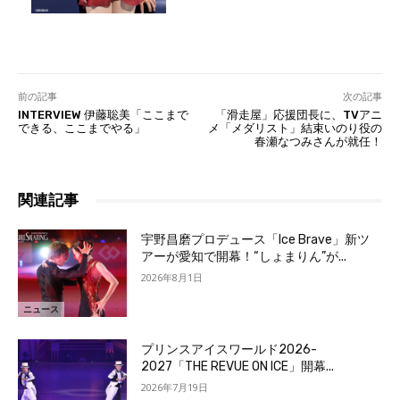
前の記事
次の記事
INTERVIEW 伊藤聡美「ここまで
「滑走屋」応援団長に、TVアニ
できる、ここまでやる」
メ「メダリスト」結束いのり役の
春瀬なつみさんが就任！
関連記事
宇野昌磨プロデュース「Ice Brave」新ツ
アーが愛知で開幕！“しょまりん”が...
2026年8月1日
ニュース
プリンスアイスワールド2026-
2027「THE REVUE ON ICE」開幕...
2026年7月19日