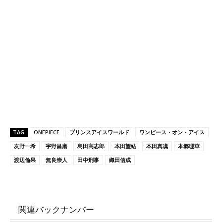
TAG
ONEPIECE
プリンスアイスワールド
ワンピース・オン・アイス
友野一希
宇野昌磨
島田高志郎
本田望結
本田真凜
本郷理華
渡辺倫果
無良崇人
田中刑事
織田信成
関連バックナンバー