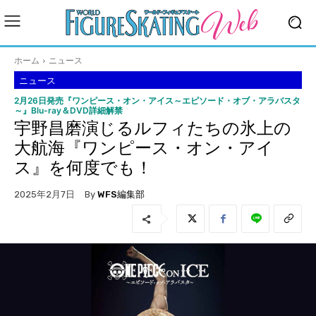
ホーム
ニュース
ニュース
2月26日発売『ワンピース・オン・アイス～エピソード・オブ・アラバスタ
～』Blu-ray＆DVD詳細解禁
宇野昌磨演じるルフィたちの氷上の
大航海『ワンピース・オン・アイ
ス』を何度でも！
By
WFS編集部
2025年2月7日