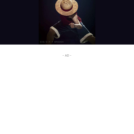
- AD -