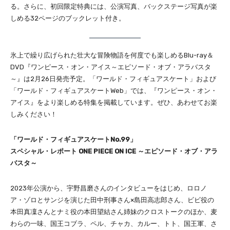
る。さらに、初回限定特典には、公演写真、バックステージ写真が楽
しめる32ページのブックレット付き。
氷上で繰り広げられた壮大な冒険物語を何度でも楽しめるBlu-ray＆
DVD『ワンピース・オン・アイス～エピソード・オブ・アラバスタ
～』は2月26日発売予定。「ワールド・フィギュアスケート」および
「ワールド・フィギュアスケートWeb」では、『ワンピース・オン・
アイス』をより楽しめる特集を掲載しています。ぜひ、あわせてお楽
しみください！
「ワールド・フィギュアスケートNo.99」
スペシャル・レポート ONE PIECE ON ICE ～エピソード・オブ・アラ
バスタ～
2023年公演から、宇野昌磨さんのインタビューをはじめ、ロロノ
ア・ゾロとサンジを演じた田中刑事さん×島田高志郎さん、ビビ役の
本田真凜さんとナミ役の本田望結さん姉妹のクロストークのほか、麦
わらの一味、国王コブラ、ペル、チャカ、カルー、トト、国王軍、さ