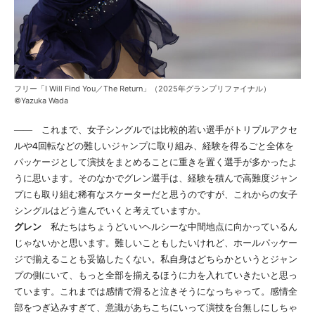
フリー「I Will Find You／The Return」（2025年グランプリファイナル）
©Yazuka Wada
―― これまで、女子シングルでは比較的若い選手がトリプルアクセ
ルや4回転などの難しいジャンプに取り組み、経験を得るごと全体を
パッケージとして演技をまとめることに重きを置く選手が多かったよ
うに思います。そのなかでグレン選手は、経験を積んで高難度ジャン
プにも取り組む稀有なスケーターだと思うのですが、これからの女子
シングルはどう進んでいくと考えていますか。
グレン
私たちはちょうどいいヘルシーな中間地点に向かっているん
じゃないかと思います。難しいこともしたいけれど、ホールパッケー
ジで揃えることも妥協したくない。私自身はどちらかというとジャン
プの側にいて、もっと全部を揃えるほうに力を入れていきたいと思っ
ています。これまでは感情で滑ると泣きそうになっちゃって。感情全
部をつぎ込みすぎて、意識があちこちにいって演技を台無しにしちゃ