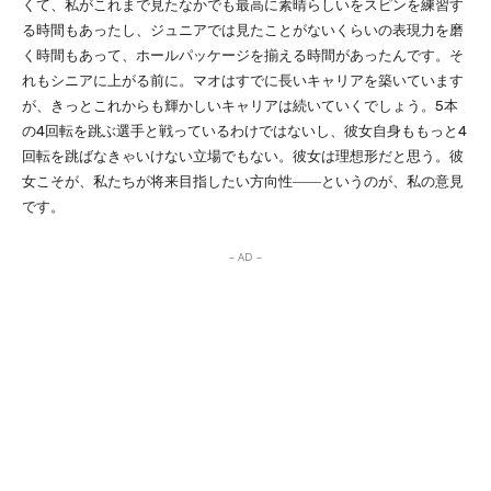
くて、私がこれまで見たなかでも最高に素晴らしいをスピンを練習す
る時間もあったし、ジュニアでは見たことがないくらいの表現力を磨
く時間もあって、ホールパッケージを揃える時間があったんです。そ
れもシニアに上がる前に。マオはすでに長いキャリアを築いています
が、きっとこれからも輝かしいキャリアは続いていくでしょう。5本
の4回転を跳ぶ選手と戦っているわけではないし、彼女自身ももっと4
回転を跳ばなきゃいけない立場でもない。彼女は理想形だと思う。彼
女こそが、私たちが将来目指したい方向性――というのが、私の意見
です。
– AD –