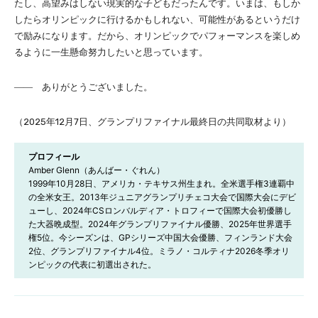
たし、高望みはしない現実的な子どもだったんです。いまは、もしか
したらオリンピックに行けるかもしれない、可能性があるというだけ
で励みになります。だから、オリンピックでパフォーマンスを楽しめ
るように一生懸命努力したいと思っています。
―― ありがとうございました。
（2025年12月7日、グランプリファイナル最終日の共同取材より）
プロフィール
Amber Glenn（あんばー・ぐれん）

1999年10月28日、アメリカ・テキサス州生まれ。全米選手権3連覇中
の全米女王。2013年ジュニアグランプリチェコ大会で国際大会にデビ
ューし、2024年CSロンバルディア・トロフィーで国際大会初優勝し
た大器晩成型。2024年グランプリファイナル優勝、2025年世界選手
権5位。今シーズンは、GPシリーズ中国大会優勝、フィンランド大会
2位、グランプリファイナル4位。ミラノ・コルティナ2026冬季オリ
ンピックの代表に初選出された。