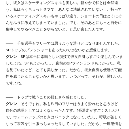
し、彼女はスケーティングスキルも美しい。軽やかで私とは全然違
う。私はもうちょっとタフで、あんなに洗練されていないし、持って
いるスケーティングスキルもやっぱり違う。ショートの日はとくにそ
んなふうに考えてしまっていました。でも、そのあとにもっと自分に
集中してやるべきことをやらないと、と思い直したんです。
―― 千葉選手もフリーでは思うような滑りとはなりませんでした。
SPトップのプレッシャーもあったのではないかと想像します。
グレン
SPは本当に素晴らしい演技で彼女自身もすごく楽しんでいま
したよね。SPもよかったし、直前のGPフィンランドもよかった。私
も見ていたけど、とても美しかった。だから、彼女自身も優勝の可能
性を感じたんじゃないかと思います。いつだって、それが、難しいん
ですよね。
―― トップで戦うことの難しさを感じました。
グレン
そうですね。私も昨日のフリーはうまく滑れたと思うけど、
自分の感覚としてはよくなかったんです。1番滑走がすごく久しぶり
で、ウォームアップのときはパニックになっていたし、呼吸が苦しく
なって衣装を引っ張っちゃったりしていました。だから、一度感情を