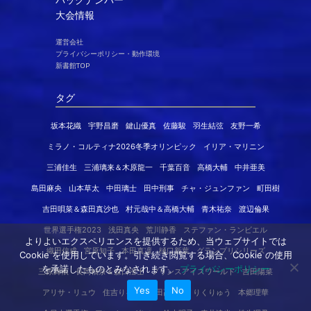
大会情報
運営会社
プライバシーポリシー・動作環境
新書館TOP
タグ
坂本花織
宇野昌磨
鍵山優真
佐藤駿
羽生結弦
友野一希
ミラノ・コルティナ2026冬季オリンピック
イリア・マリニン
三浦佳生
三浦璃来＆木原龍一
千葉百音
高橋大輔
中井亜美
島田麻央
山本草太
中田璃士
田中刑事
チャ・ジュンファン
町田樹
吉田唄菜＆森田真沙也
村元哉中＆高橋大輔
青木祐奈
渡辺倫果
世界選手権2023
浅田真央
荒川静香
ステファン・ランビエル
よりよいエクスペリエンスを提供するため、当ウェブサイトでは
織田信成
宮原知子
本田真凜
樋口新葉
グランプリシリーズ
Cookie を使用しています。引き続き閲覧する場合、Cookie の使用
を承諾したものとみなされます。
プライバシーポリシー
三原舞依
長岡柚奈＆森口澄士
プリンスアイスワールド
吉田陽菜
Yes
No
アリサ・リュウ
住吉りをん
島田高志郎
りくりゅう
本郷理華