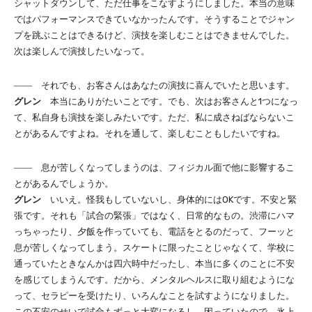
シャットダウンして、ただ仕事をこなすようにしました。本当の意味
ではパフォーマンスできていなかったんです。そうすることでジャン
プを跳ぶことはできるけど、演技を楽しむことはできませんでした。
次は楽しんで演技したいなって。
―― それでも、お客さんはあなたの演技に喜んでいたと思います。
グレン
本当にありがたいことです。でも、次はお客さんと1つになっ
て、私自身も演技を楽しみたいです。ただ、私に成さねばならないこ
とがあるんですよね。それを通して、楽しむこともしたいですね。
―― 息が苦しくなってしまうのは、フィジカル面で他に影響するこ
とがあるんでしょうか。
グレン
いいえ。怪我もしていないし、身体的にはOKです。不安と緊
張です。それも「試合の緊張」ではなく、日常的なもの。渋滞にハマ
っちゃったり、夕飯を作っていても、電話をとるのだって、フーッと
息が苦しくなってしまう。スケートに限ったことじゃなくて、学校に
通っていたときなんかは四六時中だったし、本当に多くのことに不安
を感じてしまうんです。だから、メンタルヘルスに取り組むようにな
って、セラピーを受けたり、いろんなことを試すようになりました。
この不安のせいで試合もずっと大変になるし、困っていたので。氷上