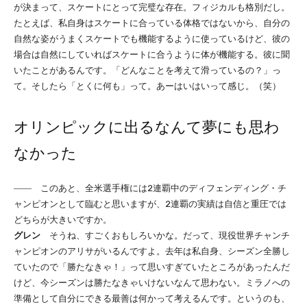
が決まって、スケートにとって完璧な存在。フィジカルも格別だし。
たとえば、私自身はスケートに合っている体格ではないから、自分の
自然な姿がうまくスケートでも機能するように使っているけど、彼の
場合は自然にしていればスケートに合うように体が機能する。彼に聞
いたことがあるんです。「どんなことを考えて滑っているの？」っ
て。そしたら「とくに何も」って。あーはいはいって感じ。（笑）
オリンピックに出るなんて夢にも思わ
なかった
―― このあと、全米選手権には2連覇中のディフェンディング・チ
ャンピオンとして臨むと思いますが、2連覇の実績は自信と重圧では
どちらが大きいですか。
グレン
そうね、すごくおもしろいかな。だって、現役世界チャンチ
ャンピオンのアリサがいるんですよ。去年は私自身、シーズン全勝し
ていたので「勝たなきゃ！」って思いすぎていたところがあったんだ
けど、今シーズンは勝たなきゃいけないなんて思わない。ミラノへの
準備として自分にできる最善は何かって考えるんです。というのも、