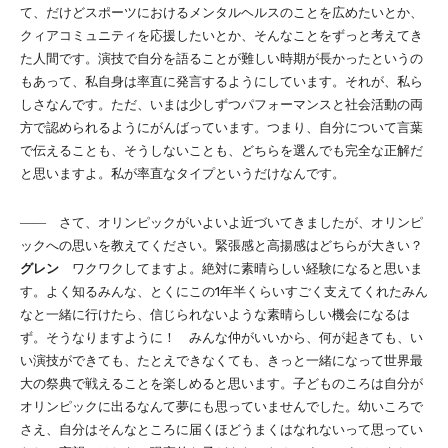
て、だけどスポーツにおけるメンタルヘルスのことを広めたいとか、
クィアコミュニティを応援したいとか、そんなことをずっと考えてき
た人間です。演技で自分を語ることが難しい時期が長かったというの
もあって、私自身は率直に発言するようにしています。それが、私ら
しさなんです。ただ、いまは少しずつパフォーマンスと社会活動の両
方で認められるようにがんばっています。つまり、自分について言葉
で伝えることも、そうしないことも、どちらを選んでも完全な正解だ
と思いますよ。私が率直なタイプというだけなんです。
―― さて、オリンピックがいよいよ近づいてきましたが、オリンピ
ックへの思いを教えてください。緊張感と高揚感はどちらが大きい？
グレン
ワクワクしてますよ。絶対に素晴らしい経験になると思いま
す。よく知るみんな、とくにこの1年半くらいすごく支えてくれたみん
なと一緒に行けたら、信じられないような素晴らしい機会になるは
ず。そうなりますように！ みんな仲がいいから、何が起きても、い
い演技ができても、たとえできなくても、きっと一緒になって世界最
大の祭典で戦えることを楽しめると思います。子どものころは自分が
オリンピックに出るなんて夢にも思っていませんでした。幼いころで
さえ、自分はそんなところに届くほどうまくはなれないって思ってい