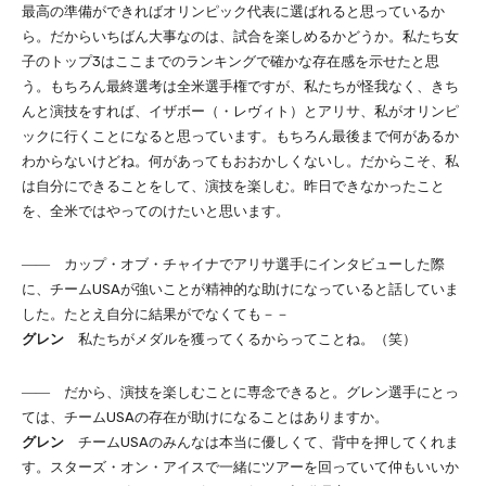
最高の準備ができればオリンピック代表に選ばれると思っているか
ら。だからいちばん大事なのは、試合を楽しめるかどうか。私たち女
子のトップ3はここまでのランキングで確かな存在感を示せたと思
う。もちろん最終選考は全米選手権ですが、私たちが怪我なく、きち
んと演技をすれば、イザボー（・レヴィト）とアリサ、私がオリンピ
ックに行くことになると思っています。もちろん最後まで何があるか
わからないけどね。何があってもおおかしくないし。だからこそ、私
は自分にできることをして、演技を楽しむ。昨日できなかったこと
を、全米ではやってのけたいと思います。
―― カップ・オブ・チャイナでアリサ選手にインタビューした際
に、チームUSAが強いことが精神的な助けになっていると話していま
した。たとえ自分に結果がでなくても－－
グレン
私たちがメダルを獲ってくるからってことね。（笑）
―― だから、演技を楽しむことに専念できると。グレン選手にとっ
ては、チームUSAの存在が助けになることはありますか。
グレン
チームUSAのみんなは本当に優しくて、背中を押してくれま
す。スターズ・オン・アイスで一緒にツアーを回っていて仲もいいか