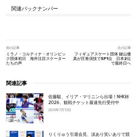
関連バックナンバー
前の記事
次の記事
ミラノ・コルティナ・オリンピッ
フィギュアスケート団体 鍵山優
ク団体初日 海外注目スケーター
真が圧巻演技でSP1位 日本2位
たちの声
で最終日へ
関連記事
佐藤駿、イリア・マリニンら出場！NHK杯
2026、観戦チケット最速先行受付中
2026年7月13日
ニュース
りくりゅう引退会見、涙あり笑いありで競