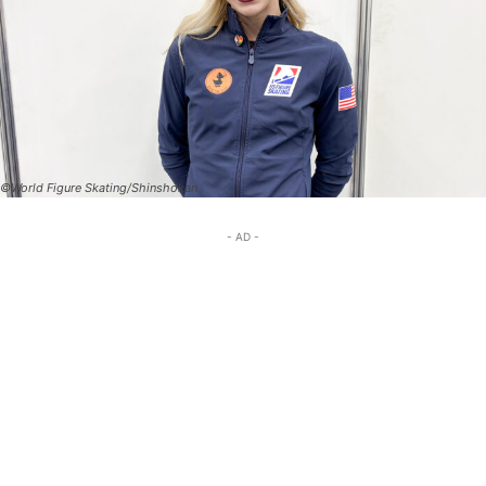
©World Figure Skating/Shinshokan
- AD -