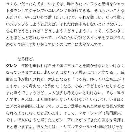
うくらいだったんです。いまでは、昨日みたいにフッと感情をシャッ
トダウンしてジャンプやエレメンツを遂行できる。それもいいことな
んだけど、やっぱり心で滑りたい。けど、それが難しい。だって難し
いジャンプをしようと思えば、それだけ集中もしないといけないし、
心を映そうとすれば「どうしよう！どうしよう！」って、やるべきこ
とをほとんど忘れちゃって、バカみたいだけどスイッチをプログラム
のなかで絶えず切り替えていくのは本当に大変なんです。
―― なるほど。
グレン
年齢を重ねれば自分の体に言うことを聞かせないといけなく
なっていきますよね。若いときは立とうと思えばパッと立てるし、反
射的に体が動くけれど、大人になると「じゃあ、ゆっくり立ち上がり
ますか」って考えないと動かなくなる。小さい子どもがいたりすると
また違うでしょうけど、大人は少し考えないと動けない。でも、違う
んです。それは、より頭を使わないといけないというだけ。いまはシ
ニアの年齢制限が上がって、ジュニア選手たちも全体的な成長が求め
られるようになったと思います。そして、マオ・シマダ（島田麻央）
です。彼女のような選手たちがシニアに上がってきたら強さを発揮す
ると思いますよ。彼女たちは、トリプルアクセルや4回転だけじゃな