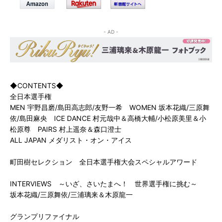
- AD -
◆CONTENTS◆
全日本選手権

MEN 宇野昌磨/島田高志郎/友野一希　WOMEN 坂本花織/三原舞
依/島田麻央　ICE DANCE 村元哉中＆高橋大輔/小松原美里＆小
松原尊　PAIRS 村上遥奈＆森口澄士

ALL JAPAN メダリスト・オン・アイス

町田樹セレクション　全日本選手権大会スペシャルアワード

INTERVIEWS　～いざ、さいたまへ！　世界選手権に挑む～

坂本花織/三原舞依/三浦璃来＆木原龍一

グランプリファイナル
