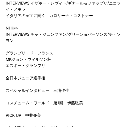
INTERVIEWS イザボー・レヴィト/ギナール＆ファッブリ/ニコラ
イ・メモラ

イタリアの至宝に聞く　カロリーナ・コストナー

NHK杯

INTERVIEWS チャ・ジュンファン/グリーン＆パーソンズ/チ・ソ
ヨン

グランプリ・ド・フランス

MKジョン・ウィルソン杯

エスポー・グランプリ

全日本ジュニア選手権

スペシャルインタビュー　三浦佳生

コスチューム・ワールド　第1回　伊藤聡美

PICK UP　中井亜美
