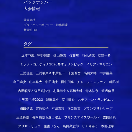
バックナンバー
大会情報
運営会社
プライバシーポリシー・動作環境
新書館TOP
タグ
坂本花織
宇野昌磨
鍵山優真
佐藤駿
羽生結弦
友野一希
ミラノ・コルティナ2026冬季オリンピック
イリア・マリニン
三浦佳生
三浦璃来＆木原龍一
千葉百音
高橋大輔
中井亜美
島田麻央
山本草太
中田璃士
田中刑事
チャ・ジュンファン
町田樹
吉田唄菜＆森田真沙也
村元哉中＆高橋大輔
青木祐奈
渡辺倫果
世界選手権2023
浅田真央
荒川静香
ステファン・ランビエル
織田信成
宮原知子
本田真凜
樋口新葉
グランプリシリーズ
三原舞依
長岡柚奈＆森口澄士
プリンスアイスワールド
吉田陽菜
アリサ・リュウ
住吉りをん
島田高志郎
りくりゅう
本郷理華