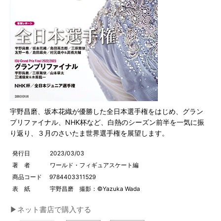
宇野昌磨、坂本花織が優勝した全日本選手権をはじめ、グラン
プリファイナル、NHK杯など、白熱のシーズン前半を一気に振
り返り、３月のさいたま世界選手権を展望します。
発行日
2023/03/03
著 者
ワールド・フィギュアスケート編
商品コード
9784403311529
表 紙
宇野昌磨 撮影：©Yazuka Wada
▶ネット書店で購入する