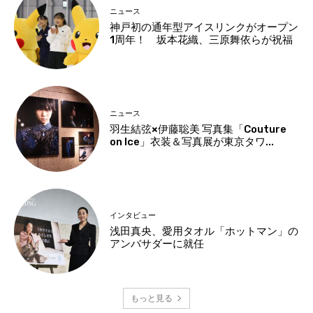
ニュース
神戸初の通年型アイスリンクがオープン
1周年！ 坂本花織、三原舞依らが祝福
ニュース
羽生結弦×伊藤聡美 写真集「Couture
on Ice」衣装＆写真展が東京タワ...
インタビュー
浅田真央、愛用タオル「ホットマン」の
アンバサダーに就任
もっと見る