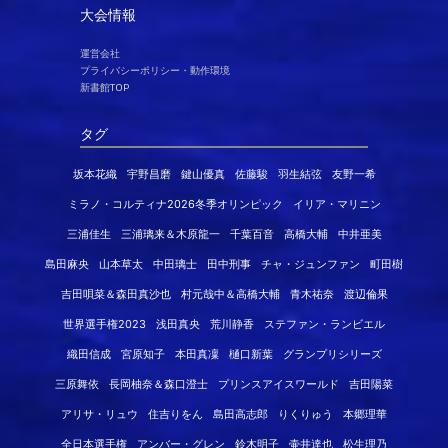
大会情報
運営会社
プライバシーポリシー・動作環境
新書館TOP
タグ
坂本花織
宇野昌磨
鍵山優真
佐藤駿
羽生結弦
友野一希
ミラノ・コルティナ2026冬季オリンピック
イリア・マリニン
三浦佳生
三浦璃来＆木原龍一
千葉百音
高橋大輔
中井亜美
島田麻央
山本草太
中田璃士
田中刑事
チャ・ジュンファン
町田樹
吉田唄菜＆森田真沙也
村元哉中＆高橋大輔
青木祐奈
渡辺倫果
世界選手権2023
浅田真央
荒川静香
ステファン・ランビエル
織田信成
宮原知子
本田真凜
樋口新葉
グランプリシリーズ
三原舞依
長岡柚奈＆森口澄士
プリンスアイスワールド
吉田陽菜
アリサ・リュウ
住吉りをん
島田高志郎
りくりゅう
本郷理華
全日本選手権
アンバー・グレン
鈴木明子
壷井達也
松生理乃