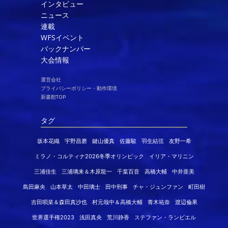
インタビュー
ニュース
連載
WFSイベント
バックナンバー
大会情報
運営会社
プライバシーポリシー・動作環境
新書館TOP
タグ
坂本花織
宇野昌磨
鍵山優真
佐藤駿
羽生結弦
友野一希
ミラノ・コルティナ2026冬季オリンピック
イリア・マリニン
三浦佳生
三浦璃来＆木原龍一
千葉百音
高橋大輔
中井亜美
島田麻央
山本草太
中田璃士
田中刑事
チャ・ジュンファン
町田樹
吉田唄菜＆森田真沙也
村元哉中＆高橋大輔
青木祐奈
渡辺倫果
世界選手権2023
浅田真央
荒川静香
ステファン・ランビエル