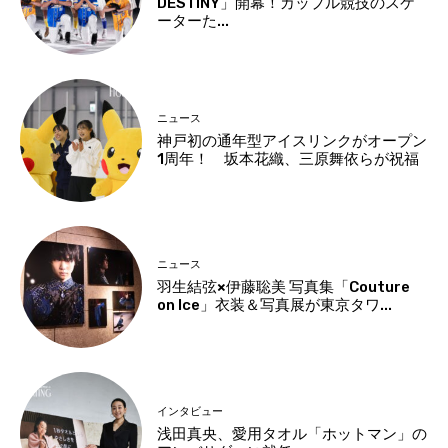
DESTINY」開幕！カップル競技のスケ
ーターた...
ニュース
神戸初の通年型アイスリンクがオープン
1周年！ 坂本花織、三原舞依らが祝福
ニュース
羽生結弦×伊藤聡美 写真集「Couture
on Ice」衣装＆写真展が東京タワ...
インタビュー
浅田真央、愛用タオル「ホットマン」の