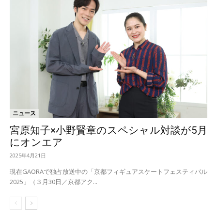
ニュース
宮原知子×小野賢章のスペシャル対談が5月
にオンエア
2025年4月21日
現在GAORAで独占放送中の「京都フィギュアスケートフェスティバル
2025」（３月30日／京都アク...