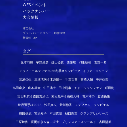
WFSイベント
バックナンバー
大会情報
運営会社
プライバシーポリシー・動作環境
新書館TOP
タグ
坂本花織
宇野昌磨
鍵山優真
佐藤駿
羽生結弦
友野一希
ミラノ・コルティナ2026冬季オリンピック
イリア・マリニン
三浦佳生
三浦璃来＆木原龍一
千葉百音
高橋大輔
中井亜美
島田麻央
山本草太
中田璃士
田中刑事
チャ・ジュンファン
町田樹
吉田唄菜＆森田真沙也
村元哉中＆高橋大輔
青木祐奈
渡辺倫果
世界選手権2023
浅田真央
荒川静香
ステファン・ランビエル
織田信成
宮原知子
本田真凜
樋口新葉
グランプリシリーズ
三原舞依
長岡柚奈＆森口澄士
プリンスアイスワールド
吉田陽菜