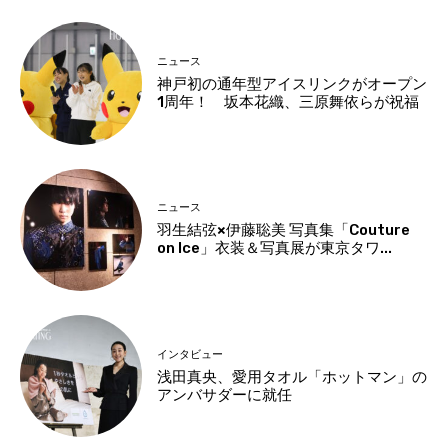
ニュース
神戸初の通年型アイスリンクがオープン
1周年！ 坂本花織、三原舞依らが祝福
ニュース
羽生結弦×伊藤聡美 写真集「Couture
on Ice」衣装＆写真展が東京タワ...
インタビュー
浅田真央、愛用タオル「ホットマン」の
アンバサダーに就任