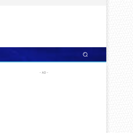
- AD -