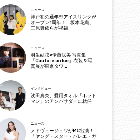
ニュース
神戸初の通年型アイスリンクが
オープン1周年！ 坂本花織、
三原舞依らが祝福
ニュース
羽生結弦×伊藤聡美 写真集
「Couture on Ice」衣装＆写
真展が東京タワ...
インタビュー
浅田真央、愛用タオル「ホット
マン」のアンバサダーに就任
ニュース
メドヴェージェワがMC出演！
「ヤング・スター・バレエ・ガ