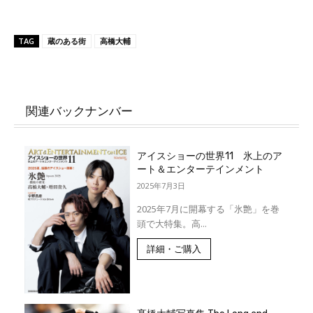
TAG
蔵のある街
高橋大輔
関連バックナンバー
アイスショーの世界11 氷上のア
ート＆エンターテインメント
2025年7月3日
2025年7月に開幕する「氷艶」を巻
頭で大特集。高...
詳細・ご購入