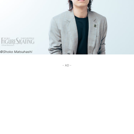
©Shoko Matsuhashi
- AD -