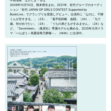
中島瑠菜　なかしま・るな

2006年10月10日、熊本県生まれ。2021年、松竹グループのオーディ
ション「松竹 JAPAN GP GIRLS CONTEST Supported by 
BookLive」でグランプリを受賞しデビュー。出演作に「なのに、千輝
くんが甘すぎる。」（23）、「鬼平犯科帳　血闘」（24）、「九十
歳。何がめでたい」（24）、「うちの弟どもがすみません」（24）な
ど。『Seventeen』（集英社）専属モデルも務める。2025年大河ドラ
マ「べらぼう～蔦重栄華乃夢噺～」（NHK）に出演中。