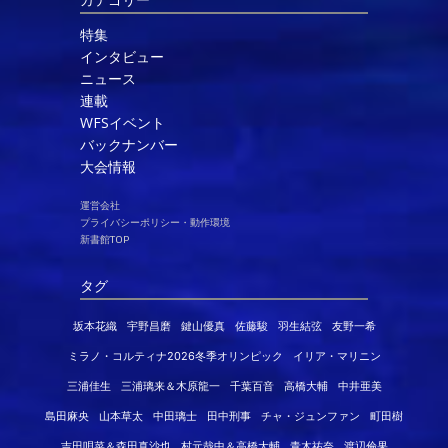
特集
インタビュー
ニュース
連載
WFSイベント
バックナンバー
大会情報
運営会社
プライバシーポリシー・動作環境
新書館TOP
タグ
坂本花織
宇野昌磨
鍵山優真
佐藤駿
羽生結弦
友野一希
ミラノ・コルティナ2026冬季オリンピック
イリア・マリニン
三浦佳生
三浦璃来＆木原龍一
千葉百音
高橋大輔
中井亜美
島田麻央
山本草太
中田璃士
田中刑事
チャ・ジュンファン
町田樹
吉田唄菜＆森田真沙也
村元哉中＆高橋大輔
青木祐奈
渡辺倫果