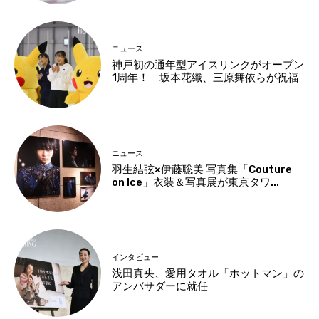
ニュース
神戸初の通年型アイスリンクがオープン
1周年！ 坂本花織、三原舞依らが祝福
ニュース
羽生結弦×伊藤聡美 写真集「Couture
on Ice」衣装＆写真展が東京タワ...
インタビュー
浅田真央、愛用タオル「ホットマン」の
アンバサダーに就任