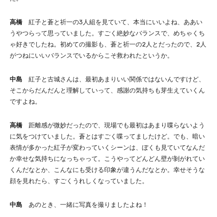
高橋
紅子と蒼と祈一の3人組を見ていて、本当にいいよね、ああい
うやつらって思っていました。すごく絶妙なバランスで、めちゃくち
ゃ好きでしたね。初めての撮影も、蒼と祈一の2人とだったので、2人
がつねにいいバランスでいるからこそ救われたというか。
中島
紅子と古城さんは、最初あまりいい関係ではないんですけど、
そこからだんだんと理解していって、感謝の気持ちも芽生えていくん
ですよね。
高橋
距離感が微妙だったので、現場でも最初はあまり喋らないよう
に気をつけていました。蒼とはすごく喋ってましたけど。でも、暗い
表情が多かった紅子が変わっていくシーンは、ぼくも見ていてなんだ
か幸せな気持ちになっちゃって。こうやってどんどん壁が剝がれてい
くんだなとか、こんなにも受ける印象が違うんだなとか。幸せそうな
顔を見れたら、すごくうれしくなっていました。
中島
あのとき、一緒に写真を撮りましたよね！