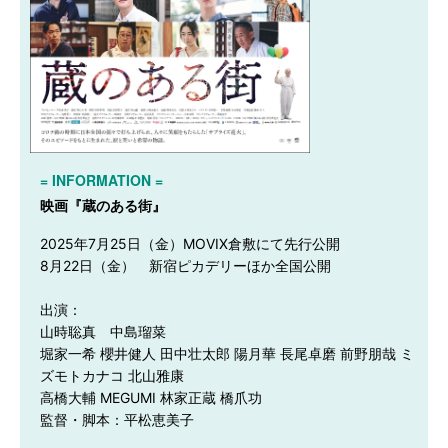
= INFORMATION =
映画『蔵のある街』
2025年7月25日（金）MOVIX倉敷にて先行公開

8月22日（金）　新宿ピカデリーほか全国公開

出演：

山時聡真　中島瑠菜

堀家一希 櫻井健人 田中壮太郎 陽月華 長尾卓磨 前野朋哉 ミ
ズモトカナコ 北山雅康

高橋大輔 MEGUMI 林家正蔵 橋爪功

監督・脚本：平松恵美子
