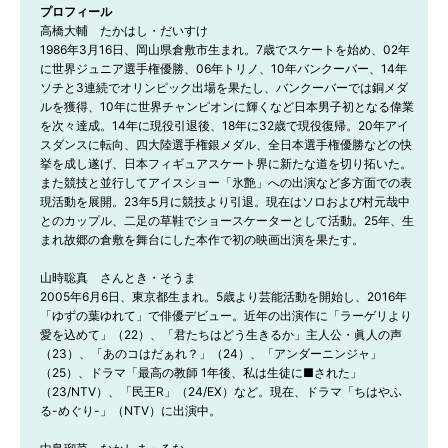
プロフィール
高橋大輔　たかはし・だいすけ

1986年3月16日、岡山県倉敷市生まれ。7歳でスケートを始め、02年
に世界ジュニア選手権優勝、06年トリノ、10年バンクーバー、14年
ソチと3連続でオリンピック出場を果たし、バンクーバーでは銅メダ
ルを獲得、10年に世界チャンピオンに輝くなど日本男子初となる偉業
を次々達成。14年に現役引退後、18年に32歳で現役復帰。20年アイ
スダンスに転向、四大陸選手権銀メダル、全日本選手権優勝などの快
挙を成し遂げ、日本フィギュアスケート界に新たな道を切り拓いた。
また競技と並行してアイスショー「氷艶」への出演など多方面での表
現活動を展開。23年5月に競技より引退。現在はソロおよび村元哉中
とのカップル、二足の草鞋でショースケーターとして活動。25年、生
まれ故郷の倉敷を舞台にした本作で初の映画出演を果たす。

山時聡真　さんとき・そうま

2005年6月6日、東京都生まれ。5歳より芸能活動を開始し、2016年
「ゆずの葉ゆれて」で俳優デビュー。近年の出演作に「ラーゲリより
愛を込めて」（22）、「君たちはどう生きるか」主人公・眞人の声
（23）、「あのコはだぁれ？」（24）、「アンダーニンジャ」
（25）、ドラマ「最高の教師 1年後、私は生徒に■された」
（23/NTV）、「民王R」（24/EX）など。現在、ドラマ「ちはやふ
る-めぐり-」（NTV）に出演中。
