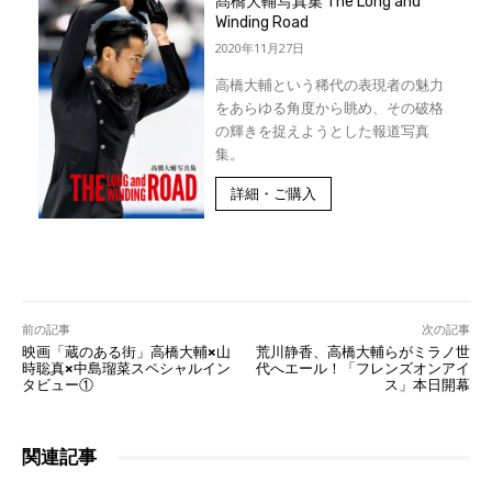
髙橋大輔写真集 The Long and
Winding Road
2020年11月27日
高橋大輔という稀代の表現者の魅力
をあらゆる角度から眺め、その破格
の輝きを捉えようとした報道写真
集。
詳細・ご購入
前の記事
次の記事
映画「蔵のある街」高橋大輔×山
荒川静香、高橋大輔らがミラノ世
時聡真×中島瑠菜スペシャルイン
代へエール！「フレンズオンアイ
タビュー①
ス」本日開幕
関連記事