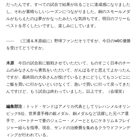
だったんです。すべての試合で結果が出るごとに達成感になりました
し、それが素晴らしいシーズンにつながりました。銅のスモールメダ
ルがもらえたのは夢がかなったみたいな気持ちです。明日のフリーも
ベストを尽くしたいですし、楽しみにしています。
―― （三浦＆木原組に）野球ファンだそうですが、今日のWBC優勝
を受けてどうですか。
木原
今日の試合前に観戦させていただいて、ものすごく日本のチー
ムのみなさんから勇気をいただいて、がんばるぞと思えてよかったん
ですが、最終回の大谷さんが投げているときにどうしてもコンビニに
ご飯を買いに行かないといけなくて、急いで買いに行って戻ってきた
んですけど、もう試合は終わっていました。以上です。（会場笑）
編集部注
：トッド・サンドはアメリカ代表としてリレハンメルオリン
ピック5位、世界選手権の銀メダル、銅メダルなど活躍した元ペア選
手で、パートナーで妻のジェニー・メノーとともにケネリム＆フレイ
ジャー組らを指導。現在、サンドの治療費を集めるクラウドファンデ
ィングが行われている。