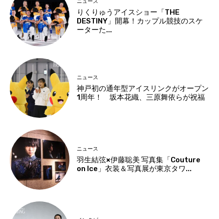
ニュース
りくりゅうアイスショー「THE
DESTINY」開幕！カップル競技のスケ
ーターた...
ニュース
神戸初の通年型アイスリンクがオープン
1周年！ 坂本花織、三原舞依らが祝福
ニュース
羽生結弦×伊藤聡美 写真集「Couture
on Ice」衣装＆写真展が東京タワ...