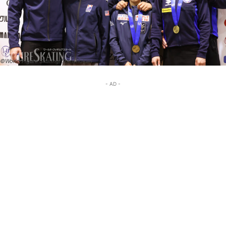
©World Figure Skating/Shinshokan
- AD -