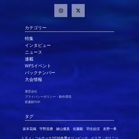
カテゴリー
特集
インタビュー
ニュース
連載
WFSイベント
バックナンバー
大会情報
運営会社
プライバシーポリシー・動作環境
新書館TOP
タグ
坂本花織
宇野昌磨
鍵山優真
佐藤駿
羽生結弦
友野一希
ミラノ・コルティナ2026冬季オリンピック
イリア・マリニン