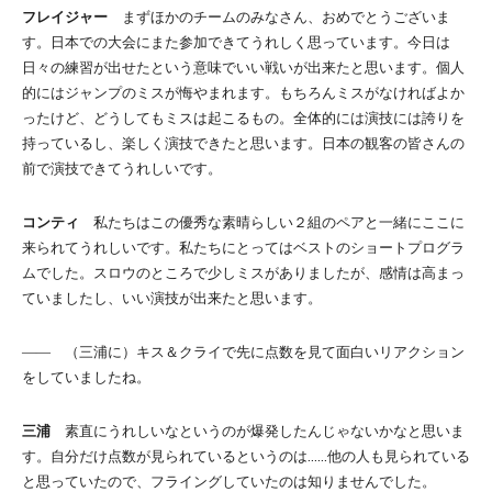
フレイジャー
まずほかのチームのみなさん、おめでとうございま
す。日本での大会にまた参加できてうれしく思っています。今日は
日々の練習が出せたという意味でいい戦いが出来たと思います。個人
的にはジャンプのミスが悔やまれます。もちろんミスがなければよか
ったけど、どうしてもミスは起こるもの。全体的には演技には誇りを
持っているし、楽しく演技できたと思います。日本の観客の皆さんの
前で演技できてうれしいです。
コンティ
私たちはこの優秀な素晴らしい２組のペアと一緒にここに
来られてうれしいです。私たちにとってはベストのショートプログラ
ムでした。スロウのところで少しミスがありましたが、感情は高まっ
ていましたし、いい演技が出来たと思います。
―― （三浦に）キス＆クライで先に点数を見て面白いリアクション
をしていましたね。
三浦
素直にうれしいなというのが爆発したんじゃないかなと思いま
す。自分だけ点数が見られているというのは……他の人も見られている
と思っていたので、フライングしていたのは知りませんでした。