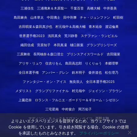
三浦佳生
三浦璃来＆木原龍一
千葉百音
高橋大輔
中井亜美
島田麻央
山本草太
中田璃士
田中刑事
チャ・ジュンファン
町田樹
吉田唄菜＆森田真沙也
村元哉中＆高橋大輔
青木祐奈
渡辺倫果
世界選手権2023
浅田真央
荒川静香
ステファン・ランビエル
織田信成
宮原知子
本田真凜
樋口新葉
グランプリシリーズ
三原舞依
長岡柚奈＆森口澄士
プリンスアイスワールド
吉田陽菜
アリサ・リュウ
住吉りをん
島田高志郎
りくりゅう
本郷理華
全日本選手権
アンバー・グレン
鈴木明子
壷井達也
松生理乃
ファンタジー・オン・アイス
無良崇人
全日本選手権2025
メダリスト
グランプリファイナル
村元哉中
ジェイソン・ブラウン
上薗恋奈
ロランス・フルニエ・ボードリー＆ギヨーム・シゼロン
三宅星南
中村俊介
岡万佑子
マディソン・チョック＆エヴァン・ベイツ
西野太翔
よりよいエクスペリエンスを提供するため、当ウェブサイトでは
Cookie を使用しています。引き続き閲覧する場合、Cookie の使用
を承諾したものとみなされます。
プライバシーポリシー