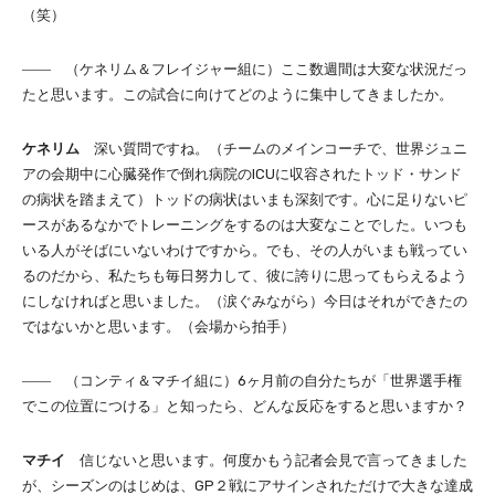
（笑）
―― （ケネリム＆フレイジャー組に）ここ数週間は大変な状況だっ
たと思います。この試合に向けてどのように集中してきましたか。
ケネリム
深い質問ですね。（チームのメインコーチで、世界ジュニ
アの会期中に心臓発作で倒れ病院のICUに収容されたトッド・サンド
の病状を踏まえて）トッドの病状はいまも深刻です。心に足りないピ
ースがあるなかでトレーニングをするのは大変なことでした。いつも
いる人がそばにいないわけですから。でも、その人がいまも戦ってい
るのだから、私たちも毎日努力して、彼に誇りに思ってもらえるよう
にしなければと思いました。（涙ぐみながら）今日はそれができたの
ではないかと思います。（会場から拍手）
―― （コンティ＆マチイ組に）6ヶ月前の自分たちが「世界選手権
でこの位置につける」と知ったら、どんな反応をすると思いますか？
マチイ
信じないと思います。何度かもう記者会見で言ってきました
が、シーズンのはじめは、GP２戦にアサインされただけで大きな達成