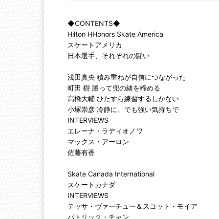
◆CONTENTS◆
Hilton HHonors Skate America

スケートアメリカ

日本選手、それぞれの闘い

浅田真央 積み重ねが自信につながった

町田 樹 勝って兜の緒を締める

高橋大輔 ひたすら練習するしかない

小塚崇彦 冷静に、でも強い気持ちで

INTERVIEWS

エレーナ・ラディオノワ

マックス・アーロン

佐藤有香

Skate Canada International

スケートカナダ

INTERVIEWS

テッサ・ヴァーチュー＆スコット・モイア

パトリック・チャン
