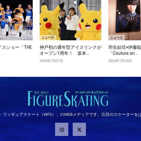
ニュース
ニュース
スショー「THE
神戸初の通年型アイスリンクが
羽生結弦×伊藤聡
.
オープン1周年！ 坂本...
「Couture on ...
2026年7月31日
2026年7月24日
・フィギュアスケート（WFS）」のWEBメディアです。注目のスケーターを