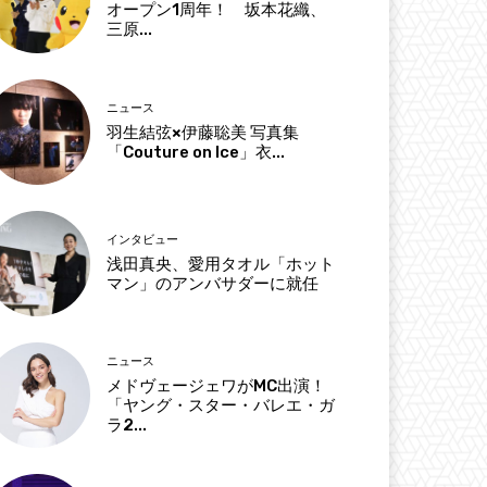
オープン1周年！ 坂本花織、
三原...
ニュース
羽生結弦×伊藤聡美 写真集
「Couture on Ice」衣...
インタビュー
浅田真央、愛用タオル「ホット
マン」のアンバサダーに就任
ニュース
メドヴェージェワがMC出演！
「ヤング・スター・バレエ・ガ
ラ2...