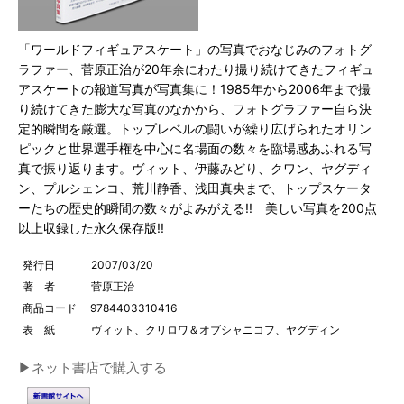
「ワールドフィギュアスケート」の写真でおなじみのフォトグ
ラファー、菅原正治が20年余にわたり撮り続けてきたフィギュ
アスケートの報道写真が写真集に！1985年から2006年まで撮
り続けてきた膨大な写真のなかから、フォトグラファー自ら決
定的瞬間を厳選。トップレベルの闘いが繰り広げられたオリン
ピックと世界選手権を中心に名場面の数々を臨場感あふれる写
真で振り返ります。ヴィット、伊藤みどり、クワン、ヤグディ
ン、プルシェンコ、荒川静香、浅田真央まで、トップスケータ
ーたちの歴史的瞬間の数々がよみがえる!!　美しい写真を200点
以上収録した永久保存版!!
発行日
2007/03/20
著 者
菅原正治
商品コード
9784403310416
表 紙
ヴィット、クリロワ＆オブシャニコフ、ヤグディン
▶ネット書店で購入する