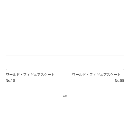
前の記事
次の記事
ワールド・フィギュアスケート
ワールド・フィギュアスケート
No.18
No.55
- AD -