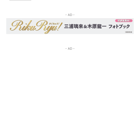
- AD -
- AD -