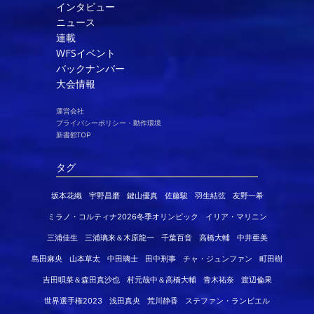
インタビュー
ニュース
連載
WFSイベント
バックナンバー
大会情報
運営会社
プライバシーポリシー・動作環境
新書館TOP
タグ
坂本花織
宇野昌磨
鍵山優真
佐藤駿
羽生結弦
友野一希
ミラノ・コルティナ2026冬季オリンピック
イリア・マリニン
三浦佳生
三浦璃来＆木原龍一
千葉百音
高橋大輔
中井亜美
島田麻央
山本草太
中田璃士
田中刑事
チャ・ジュンファン
町田樹
吉田唄菜＆森田真沙也
村元哉中＆高橋大輔
青木祐奈
渡辺倫果
世界選手権2023
浅田真央
荒川静香
ステファン・ランビエル