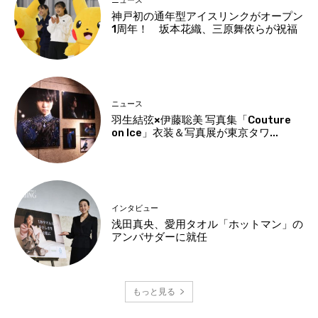
ニュース
神戸初の通年型アイスリンクがオープン
1周年！ 坂本花織、三原舞依らが祝福
ニュース
羽生結弦×伊藤聡美 写真集「Couture
on Ice」衣装＆写真展が東京タワ...
インタビュー
浅田真央、愛用タオル「ホットマン」の
アンバサダーに就任
もっと見る