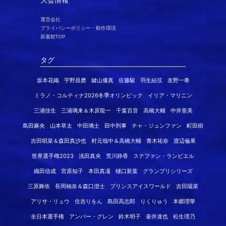
運営会社
プライバシーポリシー・動作環境
新書館TOP
タグ
坂本花織
宇野昌磨
鍵山優真
佐藤駿
羽生結弦
友野一希
ミラノ・コルティナ2026冬季オリンピック
イリア・マリニン
三浦佳生
三浦璃来＆木原龍一
千葉百音
高橋大輔
中井亜美
島田麻央
山本草太
中田璃士
田中刑事
チャ・ジュンファン
町田樹
吉田唄菜＆森田真沙也
村元哉中＆高橋大輔
青木祐奈
渡辺倫果
世界選手権2023
浅田真央
荒川静香
ステファン・ランビエル
織田信成
宮原知子
本田真凜
樋口新葉
グランプリシリーズ
三原舞依
長岡柚奈＆森口澄士
プリンスアイスワールド
吉田陽菜
アリサ・リュウ
住吉りをん
島田高志郎
りくりゅう
本郷理華
全日本選手権
アンバー・グレン
鈴木明子
壷井達也
松生理乃