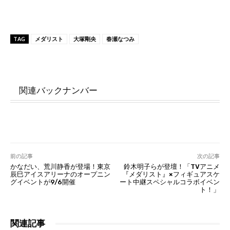
TAG
メダリスト
大塚剛央
春瀬なつみ
関連バックナンバー
前の記事
次の記事
かなだい、荒川静香が登場！東京
鈴木明子らが登壇！「TVアニメ
辰巳アイスアリーナのオープニン
『メダリスト』×フィギュアスケ
グイベントが9/6開催
ート中継スペシャルコラボイベン
ト！」
関連記事