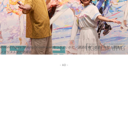
©World Figure Skating/Shinshokan ©つるまいかだ／講談社 ©つるまいかだ・講談社／
メダリスト製作委員会
- AD -