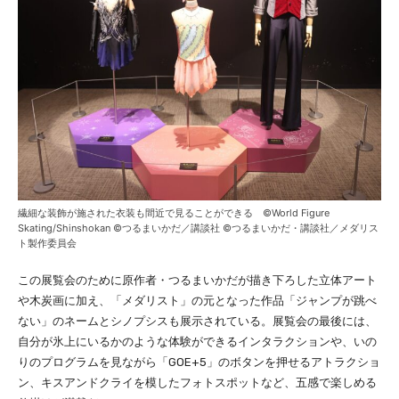
繊細な装飾が施された衣装も間近で見ることができる ©World Figure
Skating/Shinshokan ©つるまいかだ／講談社 ©つるまいかだ・講談社／メダリス
ト製作委員会
この展覧会のために原作者・つるまいかだが描き下ろした立体アート
や木炭画に加え、「メダリスト」の元となった作品「ジャンプが跳べ
ない」のネームとシノプシスも展示されている。展覧会の最後には、
自分が氷上にいるかのような体験ができるインタラクションや、いの
りのプログラムを見ながら「GOE+5」のボタンを押せるアトラクショ
ン、キスアンドクライを模したフォトスポットなど、五感で楽しめる