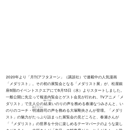
2020年より「月刊アフタヌーン」（講談社）で連載中の人気漫画
「メダリスト」。その初の展覧会となる「メダリスト展」が、松屋銀
座8階のイベントスクエアにて8月13日（水）よりスタートしました。
一般公開に先立って報道内覧会とゲスト会見が行われ、TVアニメ「メ
ゆいつか
ダリスト」で主人公の
結束
いのりの声を務める春瀬なつみさんと、い
あけうらじ
のりのコーチ・
明浦路
司の声を務める大塚剛央さんが登壇。「メダリ
スト」の魅力がたっぷり詰まった展覧会の見どころと、春瀬さんが
「『メダリスト』の世界を十分に楽しめるテーマパークのような楽し