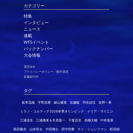
カテゴリー
特集
インタビュー
ニュース
連載
WFSイベント
バックナンバー
大会情報
運営会社
プライバシーポリシー・動作環境
新書館TOP
タグ
坂本花織
宇野昌磨
鍵山優真
佐藤駿
羽生結弦
友野一希
ミラノ・コルティナ2026冬季オリンピック
イリア・マリニン
三浦佳生
三浦璃来＆木原龍一
千葉百音
高橋大輔
中井亜美
島田麻央
山本草太
中田璃士
田中刑事
チャ・ジュンファン
町田樹