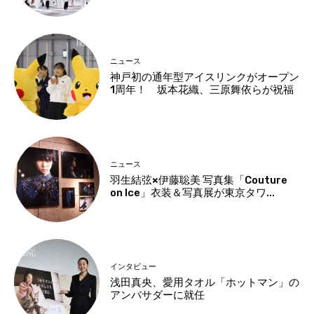
ニュース
神戸初の通年型アイスリンクがオープン
1周年！ 坂本花織、三原舞依らが祝福
ニュース
羽生結弦×伊藤聡美 写真集「Couture
on Ice」衣装＆写真展が東京タワ...
インタビュー
浅田真央、愛用タオル「ホットマン」の
アンバサダーに就任