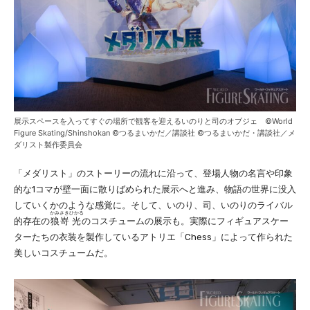
展示スペースを入ってすぐの場所で観客を迎えるいのりと司のオブジェ ©World
Figure Skating/Shinshokan ©つるまいかだ／講談社 ©つるまいかだ・講談社／メ
ダリスト製作委員会
「メダリスト」のストーリーの流れに沿って、登場人物の名言や印象
的な1コマが壁一面に散りばめられた展示へと進み、物語の世界に没入
していくかのような感覚に。そして、いのり、司、いのりのライバル
かみさき
ひかる
的存在の
狼嵜
光
のコスチュームの展示も。実際にフィギュアスケー
ターたちの衣装を製作しているアトリエ「Chess」によって作られた
美しいコスチュームだ。