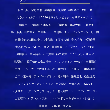
タグ
坂本花織
宇野昌磨
鍵山優真
佐藤駿
羽生結弦
友野一希
ミラノ・コルティナ2026冬季オリンピック
イリア・マリニン
三浦佳生
三浦璃来＆木原龍一
千葉百音
高橋大輔
中井亜美
島田麻央
山本草太
中田璃士
田中刑事
チャ・ジュンファン
町田樹
吉田唄菜＆森田真沙也
村元哉中＆高橋大輔
青木祐奈
渡辺倫果
世界選手権2023
浅田真央
荒川静香
ステファン・ランビエル
織田信成
宮原知子
本田真凜
樋口新葉
グランプリシリーズ
三原舞依
長岡柚奈＆森口澄士
プリンスアイスワールド
吉田陽菜
アリサ・リュウ
住吉りをん
島田高志郎
りくりゅう
本郷理華
全日本選手権
アンバー・グレン
鈴木明子
壷井達也
松生理乃
ファンタジー・オン・アイス
無良崇人
全日本選手権2025
メダリスト
グランプリファイナル
村元哉中
ジェイソン・ブラウン
上薗恋奈
ロランス・フルニエ・ボードリー＆ギヨーム・シゼロン
三宅星南
中村俊介
岡万佑子