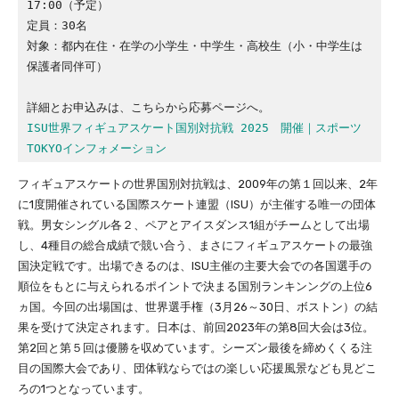
17:00（予定）
定員：30名
対象：都内在住・在学の小学生・中学生・高校生（小・中学生は
保護者同伴可）
詳細とお申込みは、こちらから応募ページへ。
ISU世界フィギュアスケート国別対抗戦 2025　開催｜スポーツ
TOKYOインフォメーション
フィギュアスケートの世界国別対抗戦は、2009年の第１回以来、2年
に1度開催されている国際スケート連盟（ISU）が主催する唯一の団体
戦。男女シングル各２、ペアとアイスダンス1組がチームとして出場
し、4種目の総合成績で競い合う、まさにフィギュアスケートの最強
国決定戦です。出場できるのは、ISU主催の主要大会での各国選手の
順位をもとに与えられるポイントで決まる国別ランキンングの上位6
ヵ国。今回の出場国は、世界選手権（3月26～30日、ボストン）の結
果を受けて決定されます。日本は、前回2023年の第8回大会は3位。
第2回と第５回は優勝を収めています。シーズン最後を締めくくる注
目の国際大会であり、団体戦ならではの楽しい応援風景なども見どこ
ろの1つとなっています。