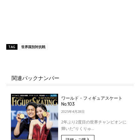
TAG
世界国別対抗戦
関連バックナンバー
ワールド・フィギュアスケート
No.103
2025年4月28日
2年ぶり2度目の世界チャンピオンに
輝いた”りくりゅ...
詳細・ご購入