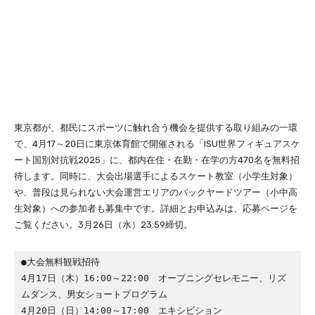
東京都が、都民にスポーツに触れ合う機会を提供する取り組みの一環
で、4月17～20日に東京体育館で開催される「ISU世界フィギュアスケ
ート国別対抗戦2025」に、都内在住・在勤・在学の方470名を無料招
待します。同時に、大会出場選手によるスケート教室（小学生対象）
や、普段は見られない大会運営エリアのバックヤードツアー（小中高
生対象）への参加者も募集中です。詳細とお申込みは、応募ページを
ご覧ください。3月26日（水）23:59締切。
●大会無料観戦招待
4月17日（木）16:00～22:00　オープニングセレモニー、リズ
ムダンス、男女ショートプログラム
4月20日（日）14:00～17:00　エキシビション