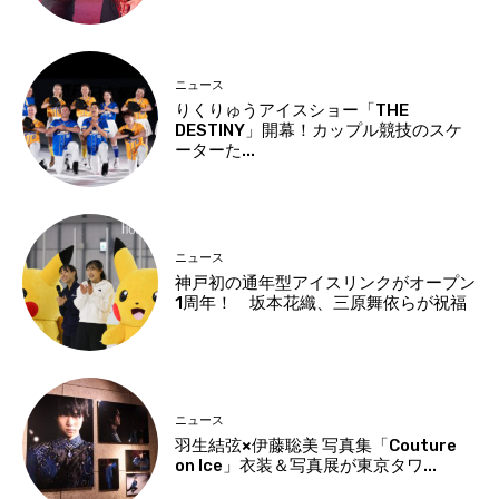
ニュース
りくりゅうアイスショー「THE
DESTINY」開幕！カップル競技のスケ
ーターた...
ニュース
神戸初の通年型アイスリンクがオープン
1周年！ 坂本花織、三原舞依らが祝福
ニュース
羽生結弦×伊藤聡美 写真集「Couture
on Ice」衣装＆写真展が東京タワ...