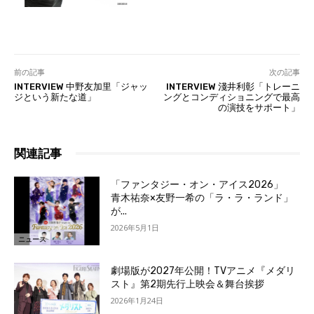
前の記事
次の記事
INTERVIEW 中野友加里「ジャッ
INTERVIEW 淺井利彰「トレーニ
ジという新たな道」
ングとコンディショニングで最高
の演技をサポート」
関連記事
「ファンタジー・オン・アイス2026」
青木祐奈×友野一希の「ラ・ラ・ランド」
が...
2026年5月1日
ニュース
劇場版が2027年公開！TVアニメ『メダリ
スト』第2期先行上映会＆舞台挨拶
2026年1月24日