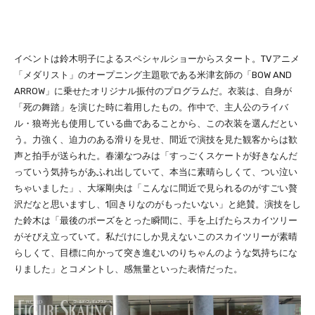
イベントは鈴木明子によるスペシャルショーからスタート。TVアニメ
「メダリスト」のオープニング主題歌である米津玄師の「BOW AND
ARROW」に乗せたオリジナル振付のプログラムだ。衣装は、自身が
「死の舞踏」を演じた時に着用したもの。作中で、主人公のライバ
ル・狼嵜光も使用している曲であることから、この衣装を選んだとい
う。力強く、迫力のある滑りを見せ、間近で演技を見た観客からは歓
声と拍手が送られた。春瀬なつみは「すっごくスケートが好きなんだ
っていう気持ちがあふれ出していて、本当に素晴らしくて、つい泣い
ちゃいました」、大塚剛央は「こんなに間近で見られるのがすごい贅
沢だなと思いますし、1回きりなのがもったいない」と絶賛。演技をし
た鈴木は「最後のポーズをとった瞬間に、手を上げたらスカイツリー
がそびえ立っていて。私だけにしか見えないこのスカイツリーが素晴
らしくて、目標に向かって突き進むいのりちゃんのような気持ちにな
りました」とコメントし、感無量といった表情だった。