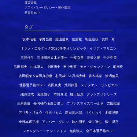
運営会社
プライバシーポリシー・動作環境
新書館TOP
タグ
坂本花織
宇野昌磨
鍵山優真
佐藤駿
羽生結弦
友野一希
ミラノ・コルティナ2026冬季オリンピック
イリア・マリニン
三浦佳生
三浦璃来＆木原龍一
千葉百音
高橋大輔
中井亜美
島田麻央
山本草太
中田璃士
田中刑事
チャ・ジュンファン
町田樹
吉田唄菜＆森田真沙也
村元哉中＆高橋大輔
青木祐奈
渡辺倫果
世界選手権2023
浅田真央
荒川静香
ステファン・ランビエル
織田信成
宮原知子
本田真凜
樋口新葉
グランプリシリーズ
三原舞依
長岡柚奈＆森口澄士
プリンスアイスワールド
吉田陽菜
アリサ・リュウ
住吉りをん
島田高志郎
りくりゅう
本郷理華
全日本選手権
アンバー・グレン
鈴木明子
壷井達也
松生理乃
ファンタジー・オン・アイス
無良崇人
全日本選手権2025