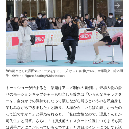
和気藹々とした雰囲気でトークをする、（左から）春瀬なつみ、大塚剛央、鈴木明
子 ©World Figure Skating/Shinshokan
トークショーが始まると、話題はアニメ制作の裏側に。登場人物の滑
りのモーションキャプチャーも担当した鈴木は「いろんなキャラクタ
ーを、自分がその気持ちになって演じながら滑るというのを私自身も
楽しみながらできました」と語り、大塚から「いちばん難しかったの
って誰ですか？」と尋ねられると、「私は女性なので、理凰くんとか
司先生」と回答。さらに「（演技前の）スタート位置につくまでも実
は選手ごとにこだわっているんですよ」と注目ポイントについても話