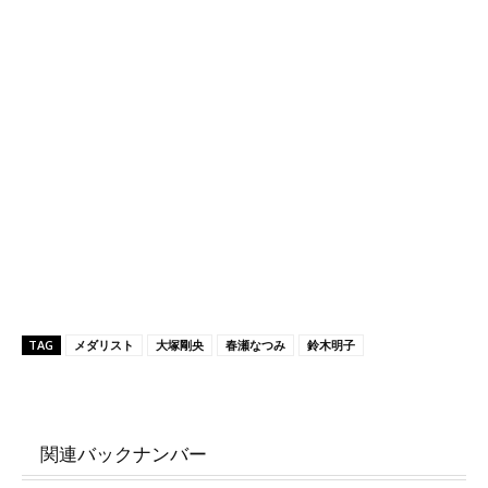
TAG
メダリスト
大塚剛央
春瀬なつみ
鈴木明子
関連バックナンバー