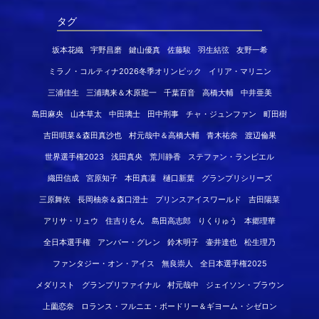
タグ
坂本花織
宇野昌磨
鍵山優真
佐藤駿
羽生結弦
友野一希
ミラノ・コルティナ2026冬季オリンピック
イリア・マリニン
三浦佳生
三浦璃来＆木原龍一
千葉百音
高橋大輔
中井亜美
島田麻央
山本草太
中田璃士
田中刑事
チャ・ジュンファン
町田樹
吉田唄菜＆森田真沙也
村元哉中＆高橋大輔
青木祐奈
渡辺倫果
世界選手権2023
浅田真央
荒川静香
ステファン・ランビエル
織田信成
宮原知子
本田真凜
樋口新葉
グランプリシリーズ
三原舞依
長岡柚奈＆森口澄士
プリンスアイスワールド
吉田陽菜
アリサ・リュウ
住吉りをん
島田高志郎
りくりゅう
本郷理華
全日本選手権
アンバー・グレン
鈴木明子
壷井達也
松生理乃
ファンタジー・オン・アイス
無良崇人
全日本選手権2025
メダリスト
グランプリファイナル
村元哉中
ジェイソン・ブラウン
上薗恋奈
ロランス・フルニエ・ボードリー＆ギヨーム・シゼロン