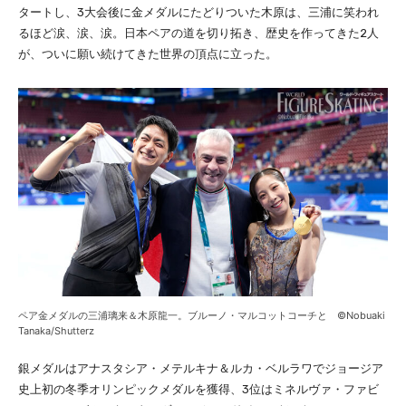
タートし、3大会後に金メダルにたどりついた木原は、三浦に笑われ
るほど涙、涙、涙。日本ペアの道を切り拓き、歴史を作ってきた2人
が、ついに願い続けてきた世界の頂点に立った。
ペア金メダルの三浦璃来＆木原龍一。ブルーノ・マルコットコーチと ©Nobuaki
Tanaka/Shutterz
銀メダルはアナスタシア・メテルキナ＆ルカ・ベルラワでジョージア
史上初の冬季オリンピックメダルを獲得、3位はミネルヴァ・ファビ