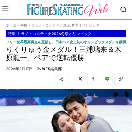
ホーム
特集
ミラノ・コルティナ2026冬季オリンピック
特集
ミラノ・コルティナ2026冬季オリンピック
フリー世界最高得点を更新し、日本ペア史上初のオリンピックメダルを獲得
りくりゅう金メダル！三浦璃来＆木
原龍一、ペアで逆転優勝
By
WFS編集部
2026年2月17日