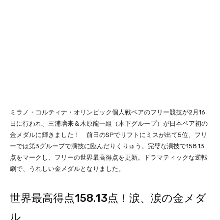
ミラノ・コルティナ・オリンピック個人戦ペアのフリー競技が2月16
日に行われ、三浦璃来＆木原龍一組（木下グループ）が日本ペア初の
金メダルに輝きました！ 前日のSPでリフトにミスが出て5位、フリ
ーでは第3グループで演技に臨んだりくりゅう。完璧な演技で158.13
点をマークし、フリーの世界最高得点を更新。ドラマティックな逆転
劇で、うれしい金メダルとなりました。
世界最高得点158.13点！涙、涙の金メダ
ル