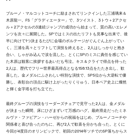
ブルーノ・マルコットコーチに励まされてリンクインした三浦璃来＆
木原龍一。FS「グラディエーター」で、3ツイスト、3トウ＋2アクセ
ル＋2アクセルの3連続ジャンプの成功から始まって、質の高いエレメ
ンツを次々に展開した。SPではミスの出たリフトも見事な出来で、後
半に向けて1つ決まるたびに会場のボルテージがぐんぐん上がってい
く。三浦を高々とリフトして演技を終えると、2人はしっかりと抱き
合い、しゃがみ込んで涙を流した。とくにSPのミスに責任を感じてい
た木原は観客に挨拶するあいだも号泣。キス＆クライで得点を待った
2人は、歴代でフリー世界最高得点となる158.13点をたたき出し、歓
喜した。金メダルにふさわしい特別な演技で、SP5位から大逆転で優
勝し、表彰台の頂点に駆け上がったりくりゅう。日本ペア史上に燦然
と輝く金字塔を打ち立てた。
最終グループの演技をリーダーズチェアで見守った2人は、金メダル
が決まった瞬間、床にひざまずいて万感のハグ。最終滑走だったミネ
ルヴァ・ファビアン・ハーゼからの祝福をはじめ、ブルーノコーチや
関係者と喜び合ったのちに、再び2人で歓喜を分かち合った。とくに
今回が4度目のオリンピックで、初回の2014年ソチでのSP落ちからス