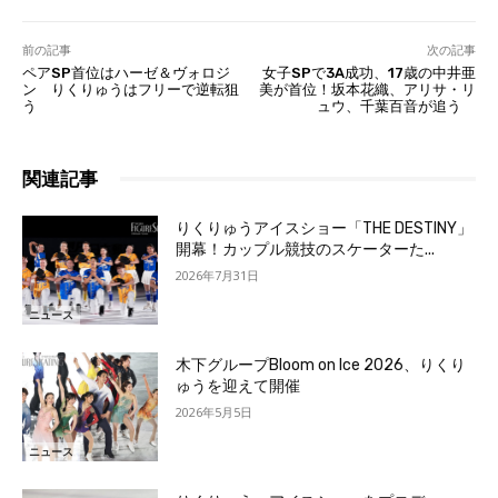
前の記事
次の記事
ペアSP首位はハーゼ＆ヴォロジ
女子SPで3A成功、17歳の中井亜
ン りくりゅうはフリーで逆転狙
美が首位！坂本花織、アリサ・リ
う
ュウ、千葉百音が追う
関連記事
りくりゅうアイスショー「THE DESTINY」
開幕！カップル競技のスケーターた...
2026年7月31日
ニュース
木下グループBloom on Ice 2026、りくり
ゅうを迎えて開催
2026年5月5日
ニュース