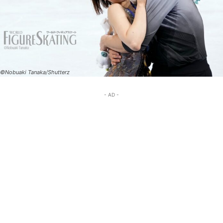
©Nobuaki Tanaka/Shutterz
- AD -