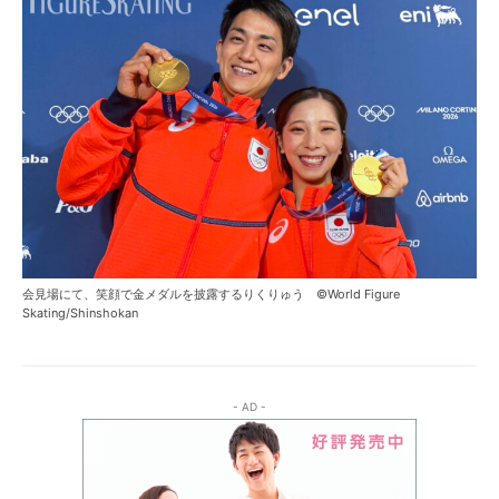
会見場にて、笑顔で金メダルを披露するりくりゅう ©World Figure
Skating/Shinshokan
- AD -