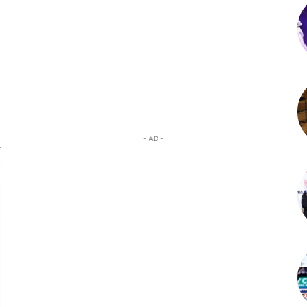
- AD -