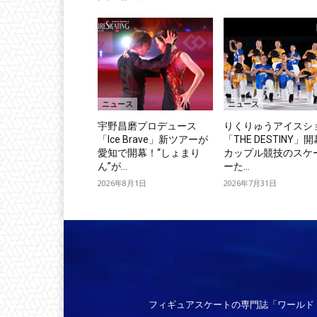
ニュース
ニュース
宇野昌磨プロデュース
りくりゅうアイスシ
「Ice Brave」新ツアーが
「THE DESTINY」
愛知で開幕！“しょまり
カップル競技のスケ
ん”が...
ーた...
2026年8月1日
2026年7月31日
フィギュアスケートの専門誌「ワールド