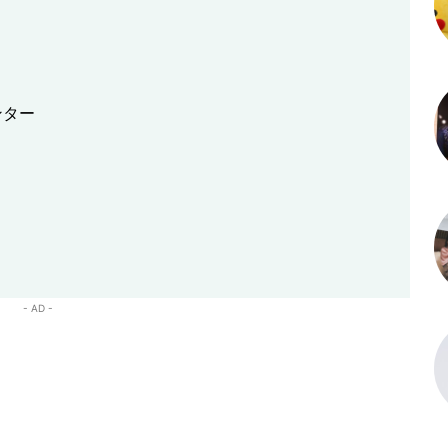
ンター
- AD -