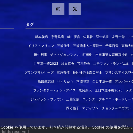
タグ
坂本花織
宇野昌磨
鍵山優真
佐藤駿
羽生結弦
友野一希
ミ
イリア・マリニン
三浦佳生
三浦璃来＆木原龍一
千葉百音
高橋大
田中刑事
チャ・ジュンファン
町田樹
吉田唄菜＆森田真沙也
世界選手権2023
浅田真央
荒川静香
ステファン・ランビエル
グランプリシリーズ
三原舞依
長岡柚奈＆森口澄士
プリンスアイスワ
島田高志郎
りくりゅう
本郷理華
全日本選手権
アンバー・
ファンタジー・オン・アイス
無良崇人
全日本選手権2025
メダ
ジェイソン・ブラウン
上薗恋奈
ロランス・フルニエ・ボードリー
岡万佑子
マディソン・チョック＆エヴァン
ookie を使用しています。引き続き閲覧する場合、Cookie の使用を承
 rights reserved