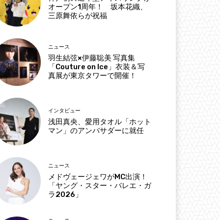
オープン1周年！ 坂本花織、
三原舞依らが祝福
ニュース
羽生結弦×伊藤聡美 写真集
「Couture on Ice」衣装＆写
真展が東京タワーで開催！
インタビュー
浅田真央、愛用タオル「ホット
マン」のアンバサダーに就任
ニュース
メドヴェージェワがMC出演！
「ヤング・スター・バレエ・ガ
ラ2026」