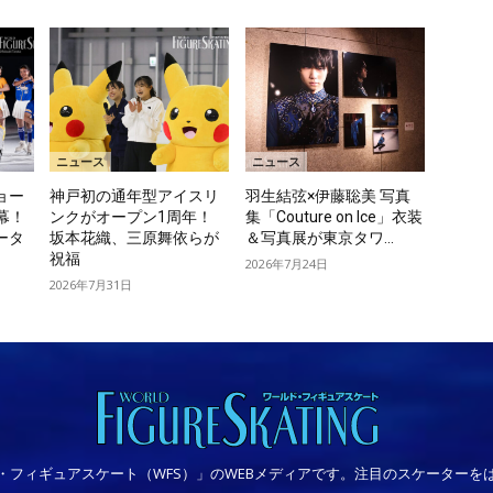
ニュース
ニュース
ョー
神戸初の通年型アイスリ
羽生結弦×伊藤聡美 写真
開幕！
ンクがオープン1周年！
集「Couture on Ice」衣装
ータ
坂本花織、三原舞依らが
＆写真展が東京タワ...
祝福
2026年7月24日
2026年7月31日
・フィギュアスケート（WFS）」のWEBメディアです。注目のスケーターを