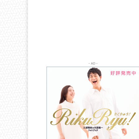
- AD -