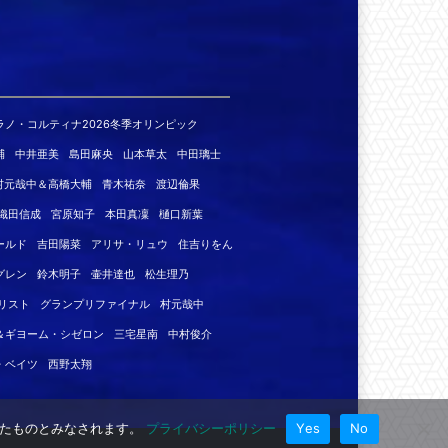
ラノ・コルティナ2026冬季オリンピック
輔
中井亜美
島田麻央
山本草太
中田璃士
村元哉中＆高橋大輔
青木祐奈
渡辺倫果
織田信成
宮原知子
本田真凜
樋口新葉
ールド
吉田陽菜
アリサ・リュウ
住吉りをん
グレン
鈴木明子
壷井達也
松生理乃
リスト
グランプリファイナル
村元哉中
＆ギヨーム・シゼロン
三宅星南
中村俊介
・ベイツ
西野太翔
諾したものとみなされます。
プライバシーポリシー
Yes
No