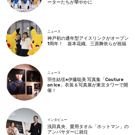
ーターたちが華やかに
ニュース
神戸初の通年型アイスリンクがオープン
1周年！ 坂本花織、三原舞依らが祝福
ニュース
羽生結弦×伊藤聡美 写真集「Couture
on Ice」衣装＆写真展が東京タワーで開
催！
インタビュー
浅田真央、愛用タオル「ホットマン」の
アンバサダーに就任