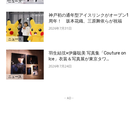
ニュース
神戸初の通年型アイスリンクがオープン1
周年！ 坂本花織、三原舞依らが祝福
2026年7月31日
ニュース
羽生結弦×伊藤聡美 写真集「Couture on
Ice」衣装＆写真展が東京タワ...
2026年7月24日
ニュース
- AD -