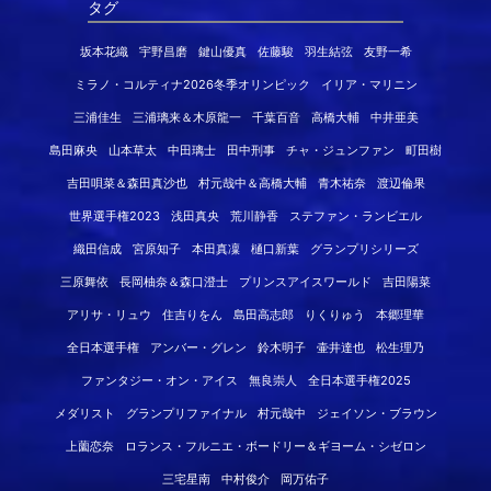
タグ
坂本花織
宇野昌磨
鍵山優真
佐藤駿
羽生結弦
友野一希
ミラノ・コルティナ2026冬季オリンピック
イリア・マリニン
三浦佳生
三浦璃来＆木原龍一
千葉百音
高橋大輔
中井亜美
島田麻央
山本草太
中田璃士
田中刑事
チャ・ジュンファン
町田樹
吉田唄菜＆森田真沙也
村元哉中＆高橋大輔
青木祐奈
渡辺倫果
世界選手権2023
浅田真央
荒川静香
ステファン・ランビエル
織田信成
宮原知子
本田真凜
樋口新葉
グランプリシリーズ
三原舞依
長岡柚奈＆森口澄士
プリンスアイスワールド
吉田陽菜
アリサ・リュウ
住吉りをん
島田高志郎
りくりゅう
本郷理華
全日本選手権
アンバー・グレン
鈴木明子
壷井達也
松生理乃
ファンタジー・オン・アイス
無良崇人
全日本選手権2025
メダリスト
グランプリファイナル
村元哉中
ジェイソン・ブラウン
上薗恋奈
ロランス・フルニエ・ボードリー＆ギヨーム・シゼロン
三宅星南
中村俊介
岡万佑子