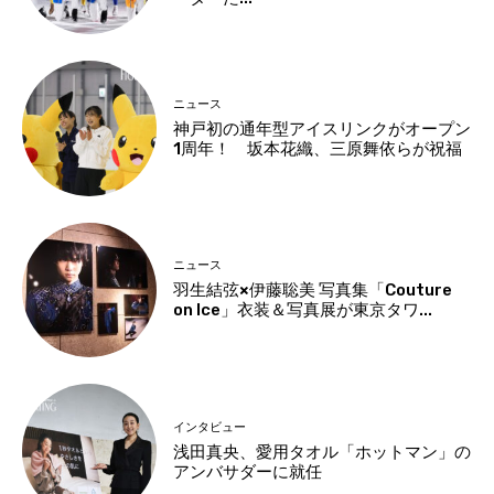
ニュース
神戸初の通年型アイスリンクがオープン
1周年！ 坂本花織、三原舞依らが祝福
ニュース
羽生結弦×伊藤聡美 写真集「Couture
on Ice」衣装＆写真展が東京タワ...
インタビュー
浅田真央、愛用タオル「ホットマン」の
アンバサダーに就任