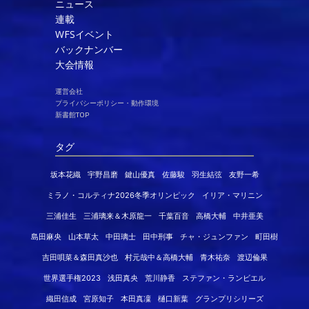
ニュース
連載
WFSイベント
バックナンバー
大会情報
運営会社
プライバシーポリシー・動作環境
新書館TOP
タグ
坂本花織
宇野昌磨
鍵山優真
佐藤駿
羽生結弦
友野一希
ミラノ・コルティナ2026冬季オリンピック
イリア・マリニン
三浦佳生
三浦璃来＆木原龍一
千葉百音
高橋大輔
中井亜美
島田麻央
山本草太
中田璃士
田中刑事
チャ・ジュンファン
町田樹
吉田唄菜＆森田真沙也
村元哉中＆高橋大輔
青木祐奈
渡辺倫果
世界選手権2023
浅田真央
荒川静香
ステファン・ランビエル
織田信成
宮原知子
本田真凜
樋口新葉
グランプリシリーズ