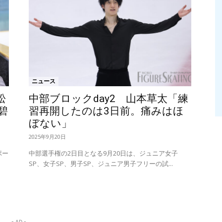
ニュース
松
中部ブロックday2 山本草太「練
碧
習再開したのは3日前。痛みはほ
ぼない」
2025年9月20日
ポー
中部選手権の2日目となる9月20日は、ジュニア女子
SP、女子SP、男子SP、ジュニア男子フリーの試...
- AD -