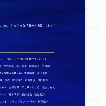
はじめ、さまざまな情報をお届けします！
ラノ・コルティナ2026冬季オリンピック
輔
中井亜美
島田麻央
山本草太
中田璃士
村元哉中＆高橋大輔
青木祐奈
渡辺倫果
織田信成
宮原知子
本田真凜
樋口新葉
ールド
吉田陽菜
アリサ・リュウ
住吉りをん
グレン
鈴木明子
壷井達也
松生理乃
リスト
グランプリファイナル
村元哉中