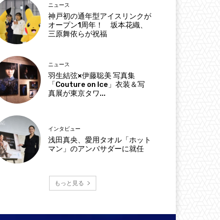
ニュース
神戸初の通年型アイスリンクが
オープン1周年！ 坂本花織、
三原舞依らが祝福
ニュース
羽生結弦×伊藤聡美 写真集
「Couture on Ice」衣装＆写
真展が東京タワ...
インタビュー
浅田真央、愛用タオル「ホット
マン」のアンバサダーに就任
もっと見る