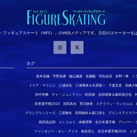
・フィギュアスケート（WFS）」のWEBメディアです。注目のスケーターを
タグ
坂本花織
宇野昌磨
鍵山優真
佐藤駿
羽生結弦
友野一希
ミ
イリア・マリニン
三浦佳生
三浦璃来＆木原龍一
千葉百音
高橋大
田中刑事
チャ・ジュンファン
町田樹
吉田唄菜＆森田真沙也
世界選手権2023
浅田真央
荒川静香
ステファン・ランビエル
グランプリシリーズ
三原舞依
長岡柚奈＆森口澄士
プリンスアイスワ
島田高志郎
りくりゅう
本郷理華
全日本選手権
アンバー・
ファンタジー・オン・アイス
無良崇人
全日本選手権2025
メダ