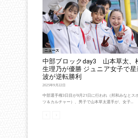
ニュース
中部ブロックday3 山本草太、
生理乃が優勝 ジュニア女子で星
波が逆転勝利
2025年9月22日
中部選手権3日目が9月21日に行われ（邦和みなとス
ツ＆カルチャー）、男子で山本草太選手が、女子...