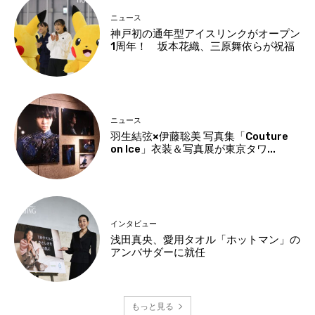
ニュース
神戸初の通年型アイスリンクがオープン
1周年！ 坂本花織、三原舞依らが祝福
ニュース
羽生結弦×伊藤聡美 写真集「Couture
on Ice」衣装＆写真展が東京タワ...
インタビュー
浅田真央、愛用タオル「ホットマン」の
アンバサダーに就任
もっと見る