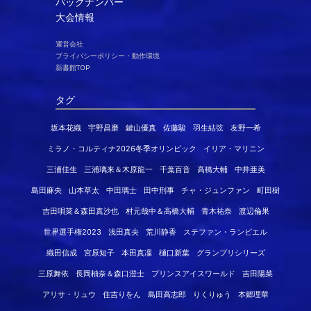
バックナンバー
大会情報
運営会社
プライバシーポリシー・動作環境
新書館TOP
タグ
坂本花織
宇野昌磨
鍵山優真
佐藤駿
羽生結弦
友野一希
ミラノ・コルティナ2026冬季オリンピック
イリア・マリニン
三浦佳生
三浦璃来＆木原龍一
千葉百音
高橋大輔
中井亜美
島田麻央
山本草太
中田璃士
田中刑事
チャ・ジュンファン
町田樹
吉田唄菜＆森田真沙也
村元哉中＆高橋大輔
青木祐奈
渡辺倫果
世界選手権2023
浅田真央
荒川静香
ステファン・ランビエル
織田信成
宮原知子
本田真凜
樋口新葉
グランプリシリーズ
三原舞依
長岡柚奈＆森口澄士
プリンスアイスワールド
吉田陽菜
アリサ・リュウ
住吉りをん
島田高志郎
りくりゅう
本郷理華