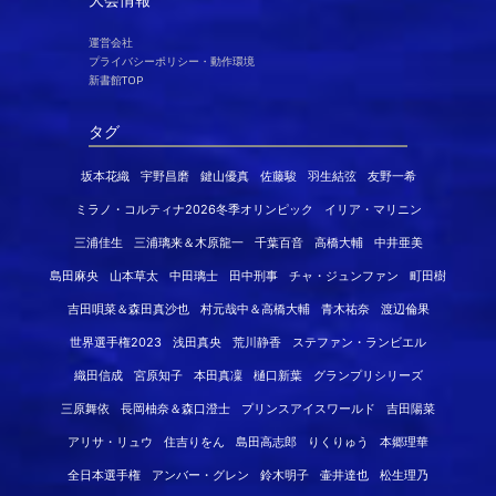
運営会社
プライバシーポリシー・動作環境
新書館TOP
タグ
坂本花織
宇野昌磨
鍵山優真
佐藤駿
羽生結弦
友野一希
ミラノ・コルティナ2026冬季オリンピック
イリア・マリニン
三浦佳生
三浦璃来＆木原龍一
千葉百音
高橋大輔
中井亜美
島田麻央
山本草太
中田璃士
田中刑事
チャ・ジュンファン
町田樹
吉田唄菜＆森田真沙也
村元哉中＆高橋大輔
青木祐奈
渡辺倫果
世界選手権2023
浅田真央
荒川静香
ステファン・ランビエル
織田信成
宮原知子
本田真凜
樋口新葉
グランプリシリーズ
三原舞依
長岡柚奈＆森口澄士
プリンスアイスワールド
吉田陽菜
アリサ・リュウ
住吉りをん
島田高志郎
りくりゅう
本郷理華
全日本選手権
アンバー・グレン
鈴木明子
壷井達也
松生理乃