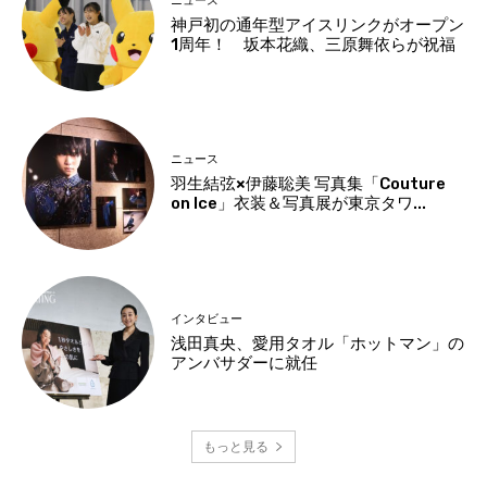
ニュース
神戸初の通年型アイスリンクがオープン
1周年！ 坂本花織、三原舞依らが祝福
ニュース
羽生結弦×伊藤聡美 写真集「Couture
on Ice」衣装＆写真展が東京タワ...
インタビュー
浅田真央、愛用タオル「ホットマン」の
アンバサダーに就任
もっと見る