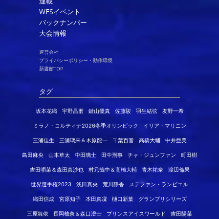
連載
WFSイベント
バックナンバー
大会情報
運営会社
プライバシーポリシー・動作環境
新書館TOP
タグ
坂本花織
宇野昌磨
鍵山優真
佐藤駿
羽生結弦
友野一希
ミラノ・コルティナ2026冬季オリンピック
イリア・マリニン
三浦佳生
三浦璃来＆木原龍一
千葉百音
高橋大輔
中井亜美
島田麻央
山本草太
中田璃士
田中刑事
チャ・ジュンファン
町田樹
吉田唄菜＆森田真沙也
村元哉中＆高橋大輔
青木祐奈
渡辺倫果
世界選手権2023
浅田真央
荒川静香
ステファン・ランビエル
織田信成
宮原知子
本田真凜
樋口新葉
グランプリシリーズ
三原舞依
長岡柚奈＆森口澄士
プリンスアイスワールド
吉田陽菜