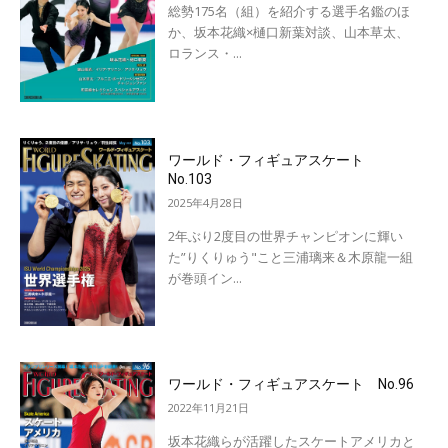
総勢175名（組）を紹介する選手名鑑のほ
か、坂本花織×樋口新葉対談、山本草太、
ロランス・...
ワールド・フィギュアスケート
No.103
2025年4月28日
2年ぶり2度目の世界チャンピオンに輝い
た”りくりゅう"こと三浦璃来＆木原龍一組
が巻頭イン...
ワールド・フィギュアスケート No.96
2022年11月21日
坂本花織らが活躍したスケートアメリカと