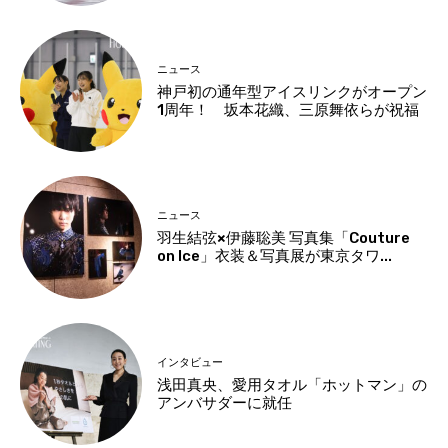
ニュース
神戸初の通年型アイスリンクがオープン
1周年！ 坂本花織、三原舞依らが祝福
ニュース
羽生結弦×伊藤聡美 写真集「Couture
on Ice」衣装＆写真展が東京タワ...
インタビュー
浅田真央、愛用タオル「ホットマン」の
アンバサダーに就任