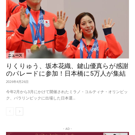
ニュース
りくりゅう、坂本花織、鍵山優真らが感謝
のパレードに参加！日本橋に5万人が集結
2026年4月26日
今年2月から3月にかけて開催されたミラノ・コルティナ・オリンピッ
ク、パラリンピックに出場した日本選...
- AD -