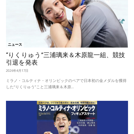
ニュース
“りくりゅう”三浦璃来＆木原龍一組、競技
引退を発表
2026年4月17日
ミラノ・コルティナ・オリンピックのペアで日本初の金メダルを獲得
した“りくりゅう”こと三浦璃来＆木原...