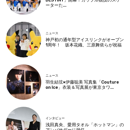
ーターた...
ニュース
神戸初の通年型アイスリンクがオープン
1周年！ 坂本花織、三原舞依らが祝福
ニュース
羽生結弦×伊藤聡美 写真集「Couture
on Ice」衣装＆写真展が東京タワ...
インタビュー
浅田真央、愛用タオル「ホットマン」の
アンバサダーに就任