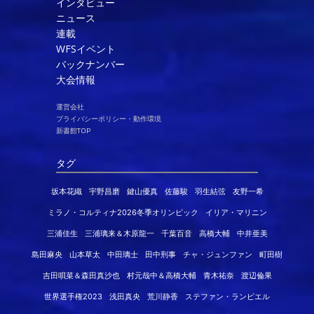
インタビュー
ニュース
連載
WFSイベント
バックナンバー
大会情報
運営会社
プライバシーポリシー・動作環境
新書館TOP
タグ
坂本花織
宇野昌磨
鍵山優真
佐藤駿
羽生結弦
友野一希
ミラノ・コルティナ2026冬季オリンピック
イリア・マリニン
三浦佳生
三浦璃来＆木原龍一
千葉百音
高橋大輔
中井亜美
島田麻央
山本草太
中田璃士
田中刑事
チャ・ジュンファン
町田樹
吉田唄菜＆森田真沙也
村元哉中＆高橋大輔
青木祐奈
渡辺倫果
世界選手権2023
浅田真央
荒川静香
ステファン・ランビエル