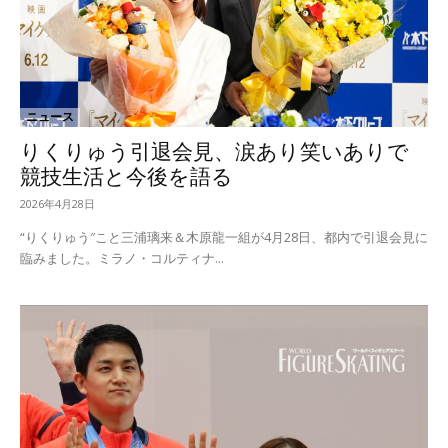
ニュース
りくりゅう引退会見、涙あり笑いありで
競技生活と今後を語る
2026年4月28日
“りくりゅう″こと三浦璃来＆木原龍一組が4月28日、都内で引退会見に
臨みました。ミラノ・コルティナ...